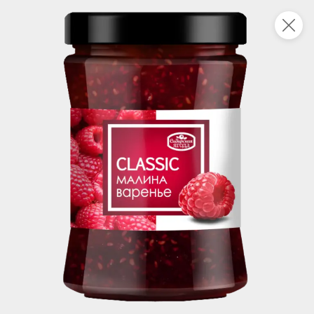
Укажите адрес
4,7
4,8
ХИТ
64,99 ₽
59,99 ₽
69,99 ₽
95 г
60 г
Мороженое «Medino» ванильный пломбир в рожке, 95 г
Чипсы «PRO-Чипсы» натуральные картофельные со вкусом краба, 60 г
В корзину
В корзину
4,6
5