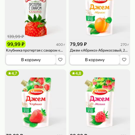
139,99 ₽
99,99 ₽
79,99 ₽
400 г
270 г
79,99 ₽
159,99 ₽
70 г
500 г
Клубника протертая с сахаром «Махеевъ», 400 г
Джем «Абрико» Абрикосовый, 270 г
Папайя сушеная «Good fruit», 70 г
Редис, 500 г
В корзину
В корзину
В корзину
В корзину
4,7
4,8
5
5
ХИТ
144,99 ₽