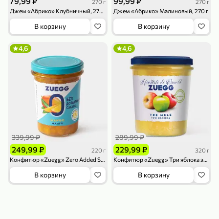
79,99 ₽
99,99 ₽
270 г
270 г
119,99 ₽
159,99 ₽
1 л
800 г
Джем «Абрико» Клубничный, 270 г
Джем «Абрико» Малиновый, 270 г
Напиток сильногазированный «Rich» Биттер Лемон, 1 л
Майонезный соус «Calve» Легкий, 800 г
В корзину
В корзину
В корзину
В корзину
4,6
4,6
4,6
5
ХИТ
339,99 ₽
289,99 ₽
189,99 ₽
59,99 ₽
249,99 ₽
229,99 ₽
220 г
320 г
119,99 ₽
49,99 ₽
120 г
39 г
Конфитюр «Zuegg» Zero Added Sugar Манго, 220 г
Конфитюр «Zuegg» Три яблока экстра, 320 г
Ветчина «ИНДИлайт» филе индейки Мраморное, в нарезке, 120 г
Печенье «Orion» Choco Boy Сафари кокос, 39 г
В корзину
В корзину
В корзину
В корзину
5
5