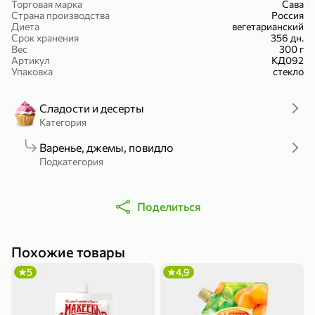
Торговая марка
Сава
Холодный чай белый «J`DAI» со вкусом белого персика, 500 мл
Готовый завтрак «Leonardo» Подушечки с шоколадно-ореховой начинкой, 250 г
Страна производства
Россия
Диета
вегетарианский
В корзину
В корзину
Срок хранения
356 дн.
Вес
300 г
Артикул
КД092
4,8
5
Упаковка
стекло
Сладости и десерты
Категория
Варенье, джемы, повидло
Подкатегория
356,99 ₽
Поделиться
49,99 ₽
299,99 ₽
300 г
230 г
Йогурт питьевой «Yota» без добавления сахара, 300 г
Сыр 50% «Ламбер», 230 г
В корзину
В корзину
Похожие товары
5
4,9
5
3,9