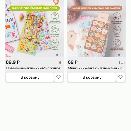
119,99 ₽
159,99 ₽
1 л
800 г
Напиток сильногазированный «Rich» Биттер Лемон, 1 л
Майонезный соус «Calve» Легкий, 800 г
В корзину
В корзину
4,6
5
ХИТ
89,9 ₽
69 ₽
6 г
1 шт
Объемные наклейки «Мир животных», 2 страницы, 6 г
Мини-книжечка с наклейками и листком для заметок
В корзину
В корзину
189,99 ₽
59,99 ₽
119,99 ₽
49,99 ₽
120 г
39 г
Ветчина «ИНДИлайт» филе индейки Мраморное, в нарезке, 120 г
Печенье «Orion» Choco Boy Сафари кокос, 39 г
В корзину
В корзину
5
5