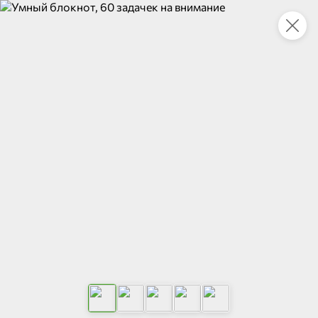
Укажите адрес
4,9
4,8
ХИТ
64,99 ₽
59,99 ₽
69,99 ₽
95 г
60 г
Мороженое «Medino» ванильный пломбир в рожке, 95 г
Чипсы «PRO-Чипсы» натуральные картофельные со вкусом краба, 60 г
В корзину
В корзину
4,4
5