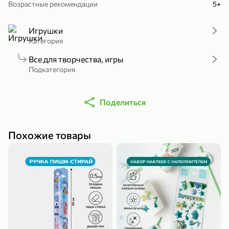
Возрастные рекомендации
5+
Холодный чай белый «J`DAI» со вкусом белого персика, 500 мл
Готовый завтрак «Leonardo» Подушечки с шоколадно-ореховой начинкой, 250 г
В корзину
В корзину
Игрушки
Категория
4,8
5
Все для творчества, игры
Подкатегория
Поделиться
Похожие товары
356,99 ₽
49,99 ₽
299,99 ₽
300 г
230 г
Йогурт питьевой «Yota» без добавления сахара, 300 г
Сыр 50% «Ламбер», 230 г
В корзину
В корзину
5
3,9