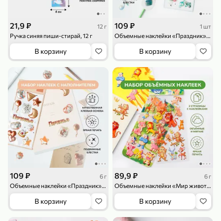
21,9 ₽
109 ₽
12 г
1 шт
Ручка синяя пиши-стирай, 12 г
Объемные наклейки «Праздник», со стразами
В корзину
В корзину
79,99 ₽
159,99 ₽
70 г
500 г
Папайя сушеная «Good fruit», 70 г
Редис, 500 г
В корзину
В корзину
5
5
ХИТ
109 ₽
89,9 ₽
6 г
6 г
Объемные наклейки «Праздник», со стразами, 6 г
Объемные наклейки «Мир животных», 2 страницы, 6 г
В корзину
В корзину
144,99 ₽