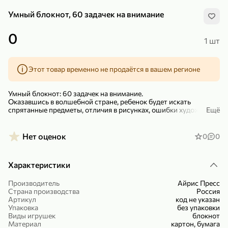
Умный блокнот, 60 задачек на внимание
0
1 шт
Этот товар временно не продаётся в вашем регионе
299,99 ₽
159,99 ₽
1 кг
130 г
Нектарин красный
Конфеты шоколадные «Babyfox» Galaxy sphere с фундуком, 130 г
Умный блокнот: 60 задачек на внимание.
В корзину
В корзину
Оказавшись в волшебной стране, ребенок будет искать
спрятанные предметы, отличия в рисунках, ошибки художника,
Ещё
собирать, развивая внимание, мелкую моторику и мышление.
5
5
Умный блокнот пригодится в дороге и во время отдыха.
Для детей с 5 лет.
Нет оценок
0
0
Характеристики
Производитель
Айрис Пресс
Страна производства
Россия
Артикул
код не указан
Упаковка
без упаковки
89,99 ₽
99,99 ₽
Виды игрушек
блокнот
Материал
картон, бумага
69,99 ₽
89,99 ₽
500 мл
250 г