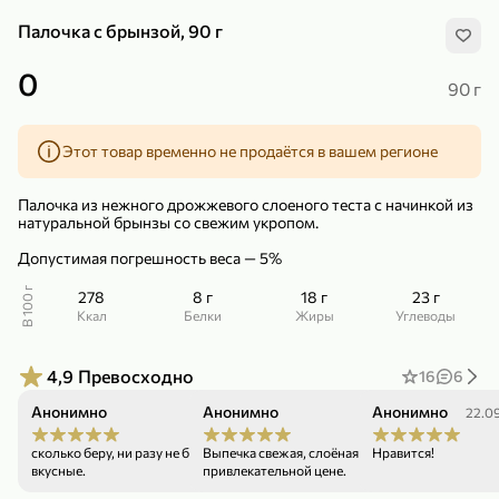
Палочка с брынзой, 90 г
0
90 г
Этот товар временно не продаётся в вашем регионе
299,99 ₽
159,99 ₽
1 кг
130 г
Нектарин красный
Конфеты шоколадные «Babyfox» Galaxy sphere с фундуком, 130 г
Палочка из нежного дрожжевого слоеного теста с начинкой из
В корзину
В корзину
натуральной брынзы со свежим укропом.
Допустимая погрешность веса — 5%
5
5
В 100 г
278
8 г
18 г
23 г
ккал
Белки
Жиры
Углеводы
4,9
Превосходно
16
6
Анонимно
Анонимно
Анонимно
07.07.26
08.11.25
22.0
сколько беру, ни разу не было нареканий.
Выпечка свежая, слоёная, вкусная и по
Нравится!
89,99 ₽
99,99 ₽
вкусные.
привлекательной цене.
69,99 ₽
89,99 ₽
500 мл
250 г