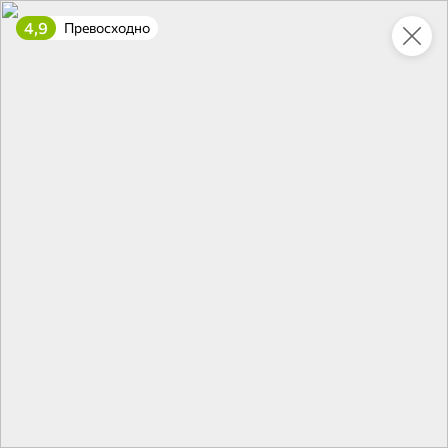
4,9
Превосходно
Укажите адрес
4,7
4,8
ХИТ
64,99 ₽
59,99 ₽
69,99 ₽
95 г
60 г
Мороженое «Medino» ванильный пломбир в рожке, 95 г
Чипсы «PRO-Чипсы» натуральные картофельные со вкусом краба, 60 г
В корзину
В корзину
4,6
5