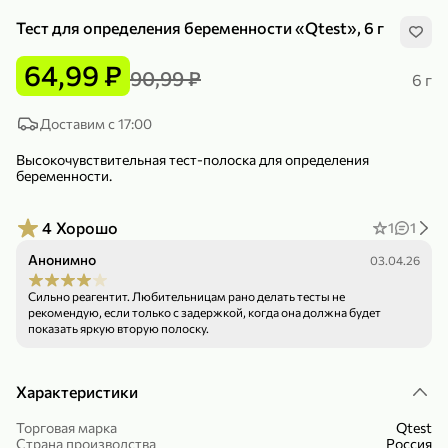
Тест для определения беременности «Qtest», 6 г
64,99 ₽
90,99 ₽
6 г
Доставим с 17:00
299,99 ₽
159,99 ₽
1 кг
130 г
Высокочувствительная тест-полоска для определения
Нектарин красный
Конфеты шоколадные «Babyfox» Galaxy sphere с фундуком, 130 г
беременности.
В корзину
В корзину
4
Хорошо
1
1
5
5
Анонимно
03.04.26
Сильно реагентит. Любительницам рано делать тесты не
рекомендую, если только с задержкой, когда она должна будет
показать яркую вторую полоску.
Характеристики
89,99 ₽
99,99 ₽
Торговая марка
Qtest
69,99 ₽
89,99 ₽
Страна производства
Россия
500 мл
250 г