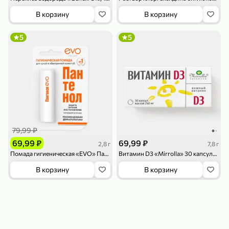
119,99 ₽
159,99 ₽
1 л
800 г
В корзину
В корзину
Напиток сильногазированный «Rich» Биттер Лемон, 1 л
Майонезный соус «Calve» Легкий, 800 г
В корзину
В корзину
5
5
4,6
5
ХИТ
79,99 ₽
69,99 ₽
69,99 ₽
2,8 г
7,8 г
189,99 ₽
59,99 ₽
Помада гигиеническая «EVO» Пантенол для сухой и обветренной кожи губ, 2,8 г
Витамин D3 «Mirrolla» 30 капсул×260 мг, 7,8 г
119,99 ₽
49,99 ₽
120 г
39 г
В корзину
В корзину
Ветчина «ИНДИлайт» филе индейки Мраморное, в нарезке, 120 г
Печенье «Orion» Choco Boy Сафари кокос, 39 г
В корзину
В корзину
5
5