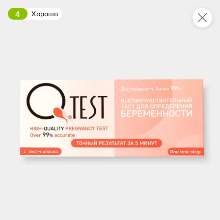
4
Хорошо
Укажите адрес
4,7
4,8
ХИТ
64,99 ₽
59,99 ₽
69,99 ₽
95 г
60 г
Мороженое «Medino» ванильный пломбир в рожке, 95 г
Чипсы «PRO-Чипсы» натуральные картофельные со вкусом краба, 60 г
В корзину
В корзину
4,6
5