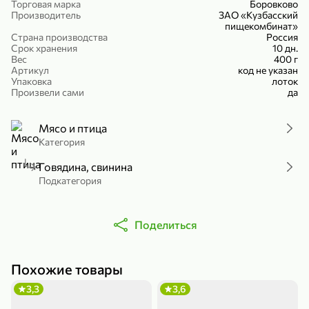
Торговая марка
Боровково
Холодный чай белый «J`DAI» со вкусом белого персика, 500 мл
Готовый завтрак «Leonardo» Подушечки с шоколадно-ореховой начинкой, 250 г
Производитель
ЗАО «Кузбасский
пищекомбинат»
В корзину
В корзину
Страна производства
Россия
Срок хранения
10 дн.
Вес
400 г
4,8
5
Артикул
код не указан
Упаковка
лоток
Произвели сами
да
Мясо и птица
Категория
Говядина, свинина
Подкатегория
356,99 ₽
49,99 ₽
299,99 ₽
300 г
230 г
Йогурт питьевой «Yota» без добавления сахара, 300 г
Сыр 50% «Ламбер», 230 г
Поделиться
В корзину
В корзину
Похожие товары
5
3,7
3,3
3,6