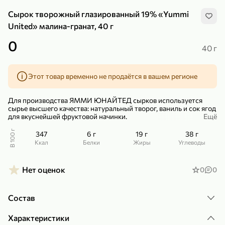
Сырок творожный глазированный 19% «Yummi
United» малина-гранат, 40 г
0
40 г
299,99 ₽
159,99 ₽
1 кг
130 г
Этот товар временно не продаётся в вашем регионе
Нектарин красный
Конфеты шоколадные «Babyfox» Galaxy sphere с фундуком, 130 г
В корзину
В корзину
Для производства ЯММИ ЮНАЙТЕД сырков используется
сырье высшего качества: натуральный творог, ваниль и сок ягод
для вкуснейшей фруктовой начинки.
Ещё
5
5
Начинка из натуральных соков малины и граната так хорошо
В 100 г
347
6 г
19 г
38 г
сочетается с нежнейшей текстурой сырка и белой глазурью.
ккал
Белки
Жиры
Углеводы
Необычно, но так ярко и вкусно!
На каждом ЯММИ ЮНАЙТЕД сырке есть уникальный QR код,
Нет оценок
0
0
который ведет в интересный мир виртуальной реальности и
игр.
Состав
89,99 ₽
99,99 ₽
Характеристики
69,99 ₽
89,99 ₽
500 мл
250 г