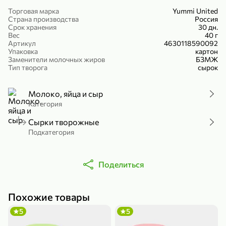
Холодный чай белый «J`DAI» со вкусом белого персика, 500 мл
Готовый завтрак «Leonardo» Подушечки с шоколадно-ореховой начинкой, 250 г
Торговая марка
Yummi United
Страна производства
Россия
В корзину
В корзину
Срок хранения
30 дн.
Вес
40 г
Артикул
4630118590092
4,8
5
Упаковка
картон
Заменители молочных жиров
БЗМЖ
Тип творога
сырок
Молоко, яйца и сыр
Категория
Сырки творожные
Подкатегория
356,99 ₽
49,99 ₽
299,99 ₽
300 г
230 г
Йогурт питьевой «Yota» без добавления сахара, 300 г
Сыр 50% «Ламбер», 230 г
Поделиться
В корзину
В корзину
Похожие товары
5
3,9
5
5