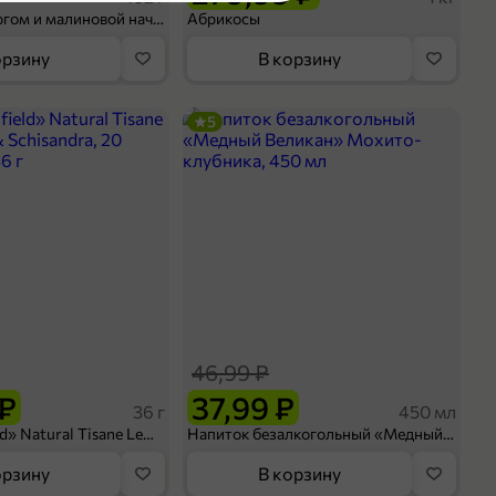
Шосон с творогом и малиновой начинкой, 102 г
Абрикосы
орзину
В корзину
5
46,99 ₽
 ₽
37,99 ₽
36 г
450 мл
Чай «Greenfield» Natural Tisane Lemongrass & Schisandra, 20 пирамидок, 36 г
Напиток безалкогольный «Медный Великан» Мохито-клубника, 450 мл
орзину
В корзину