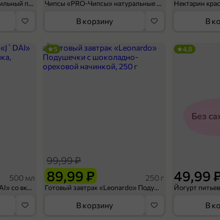
Мороженое «Medino» ванильный пломбир в рожке, 95 г
Чипсы «PRO-Чипсы» натуральные картофельные со вкусом краба, 60 г
Нектарин кра
В корзину
В к
5
4,8
99,99 ₽
89,99 ₽
49,99 
500 мл
250 г
Холодный чай белый «J`DAI» со вкусом белого персика, 500 мл
Готовый завтрак «Leonardo» Подушечки с шоколадно-ореховой начинкой, 250 г
В корзину
В к