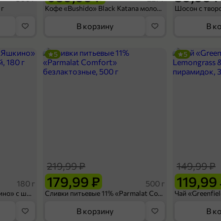
4,7
 г
Кофе «Bushido» Black Katana молотый, 227 г
В корзину
В к
5
5
179,99 ₽
200 г
Сыр 45% «Здравушка» Гауда Gold, 200 г
В корзину
219,99 ₽
149,99 ₽
4,8
179,99 ₽
119,99
180 г
500 г
Вафельный сэндвич «Яшкино» с шоколадной начинкой, 180 г
Сливки питьевые 11% «Parmalat Comfort» безлактозные, 500 г
В корзину
В к