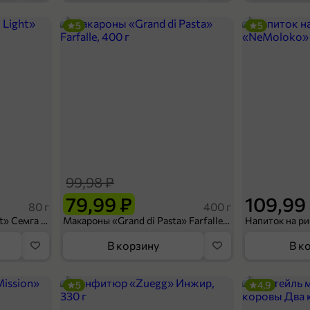
5
5
1 799,9 ₽
1 199,9 ₽
1 кг
Сыр 50% «Эндорф» Миглиоре, 0,1 - 0,3 кг
В корзину
99,98 ₽
79,99 ₽
109,99
80 г
400 г
Сухарики «Кириешки Light» Семга с сыром, 80 г
Макароны «Grand di Pasta» Farfalle, 400 г
В корзину
В к
5
4,9