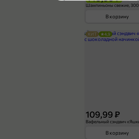
4,7
Шампиньоны свежие, 300
В корзину
ХИТ
4,9
189,99 ₽
169,99 ₽
200 г
Сыр 30% «Юговской» Легкий, 200 г
В корзину
4,2
109,99 ₽
В корзину