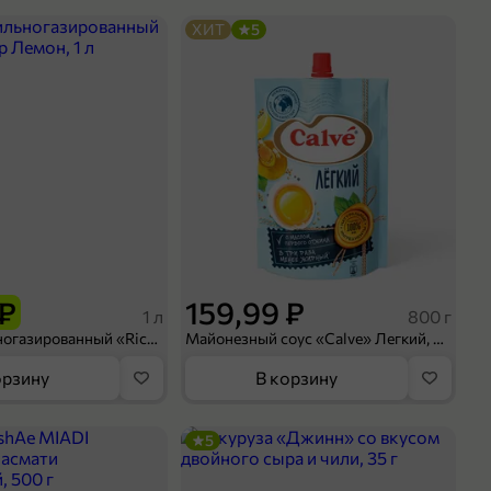
ХИТ
5
 ₽
159,99 ₽
1 л
800 г
Напиток сильногазированный «Rich» Биттер Лемон, 1 л
Майонезный соус «Calve» Легкий, 800 г
орзину
В корзину
5