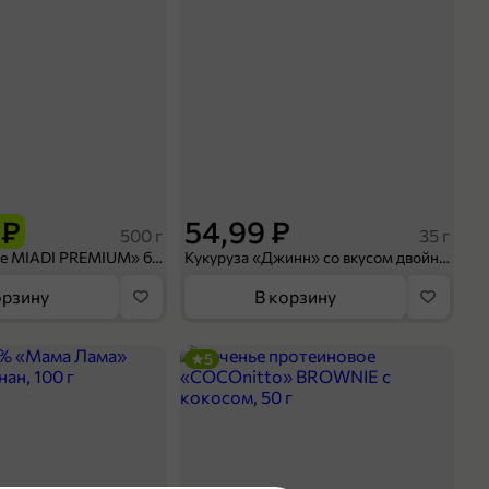
 ₽
54,99 ₽
500 г
35 г
Рис «TaMashAe MIADI PREMIUM» басмати пропаренный, 500 г
Кукуруза «Джинн» со вкусом двойного сыра и чили, 35 г
орзину
В корзину
5