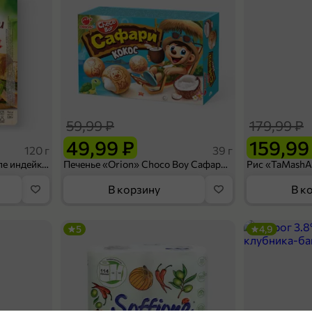
59,99 ₽
179,99 ₽
49,99 ₽
159,99
120 г
39 г
Ветчина «ИНДИлайт» филе индейки Мраморное, в нарезке, 120 г
Печенье «Orion» Choco Boy Сафари кокос, 39 г
В корзину
В к
5
4,9