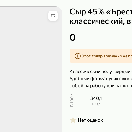
Сыр 45% «Брес
классический, в 
149,99 ₽
0
99,99 ₽
39,99 
200 г
120 г
Сыр рассольный 35% «Comella», 200 г
Полотенца бумажные «Soffione» MENU, 2 рулона, 120 г
Этот товар временно не п
В корзину
В к
Классический полутвердый 
4,9
5
Удобный формат упаковки и 
собой на работу или на пикн
В 100 г
340,1
ккал
Нет оценок