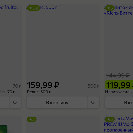
3,9
5
144,99 ₽
159,99 ₽
119,99
70 г
500 г
t», 70 г
Редис, 500 г
В корзину
В к
5
5