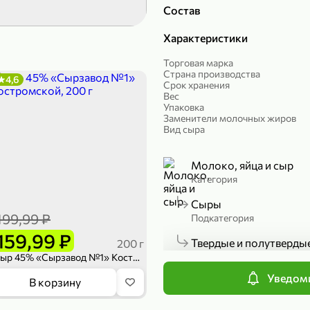
Состав
299,99 ₽
199,99 ₽
Характеристики
149,98 ₽
149,99
150 г
300 г
Риет «Сибагро» с кедровыми орехами, 150 г
Манго «Good fruit» резаное, 300 г
Торговая марка
Страна производства
4,6
Срок хранения
В корзину
В к
Вес
Упаковка
Заменители молочных жиров
ХИТ
4,7
Вид сыра
Молоко, яйца и сыр
Категория
Сыры
199,99 ₽
Подкатегория
159,99 ₽
Твердые и полутверды
200 г
Подкатегория
Сыр 45% «Сырзавод №1» Костромской, 200 г
Уведоми
839,99 ₽
В корзину
689,99 ₽
59,99 
П
300 г
227 г