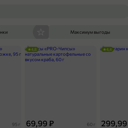
енки
Максимум выгоды
4,8
4,4
69,99 ₽
299,99
95 г
60 г