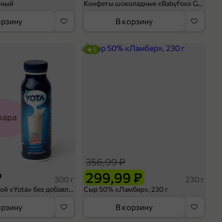
сный
Конфеты шоколадные «Babyfox» Galaxy sphere с фундуком, 130 г
орзину
В корзину
5
356,99 ₽
₽
299,99 ₽
300 г
230 г
Йогурт питьевой «Yota» без добавления сахара, 300 г
Сыр 50% «Ламбер», 230 г
орзину
В корзину