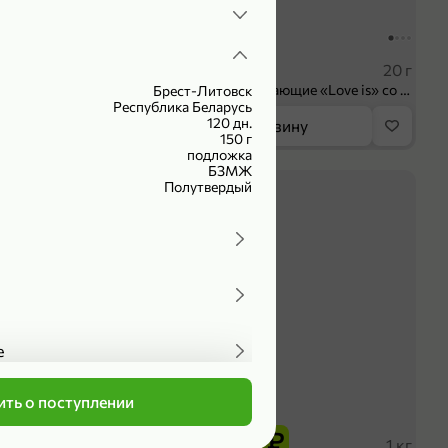
104,99 ₽
 ₽
83,99 ₽
75 мл
20 г
Крем универсальный «EVO» Пантенол, 75 мл
Конфеты освежающие «Love is» со вкусом морской соли и маракуйи, 20 г
Брест-Литовск
Республика Беларусь
120 дн.
орзину
В корзину
150 г
подложка
БЗМЖ
4,2
Полутвердый
е
ть о поступлении
339,99 ₽
₽
279,99 ₽
оделиться
102 г
1 кг