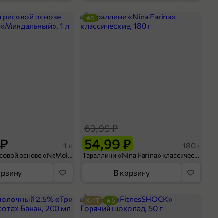
5
69,99 ₽
 ₽
54,99 ₽
1 л
180 г
Напиток на рисовой основе «NeMoloko» «Миндальный», 1 л
Тараллини «Nina Farina» классические, 180 г
орзину
В корзину
ХИТ
5