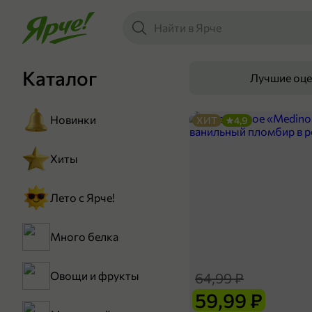
Каталог
Лучшие оц
Новинки
ХИТ
4,9
Хиты
Лето с Ярче!
Много белка
Овощи и фрукты
64,99 ₽
59,99 ₽