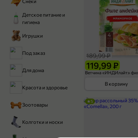
Снеки
Детское питание и
гигиена
Игрушки
Под заказ
189,99 ₽
119,99 ₽
Для дома
В корзину
Красота и здоровье
5
Зоотовары
Колготки и носки