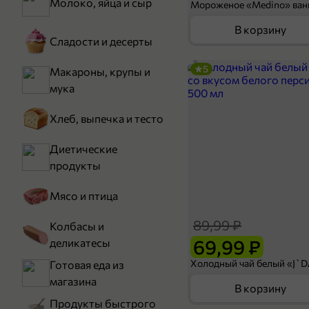
Молоко, яйца и сыр
В корзину
Сладости и десерты
5
Макароны, крупы и
мука
Хлеб, выпечка и тесто
Диетические
продукты
Мясо и птица
89,99 ₽
Колбасы и
69,99 ₽
деликатесы
Готовая еда из
магазина
В корзину
Продукты быстрого