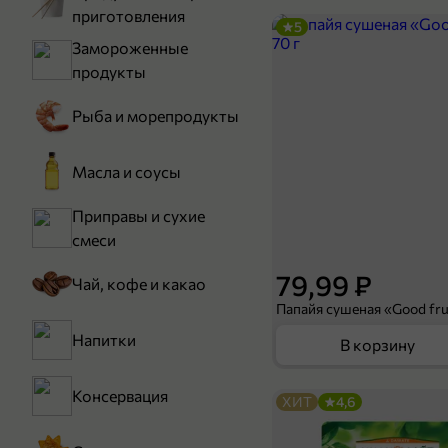
приготовления
5
Замороженные
продукты
Рыба и морепродукты
Масла и соусы
Приправы и сухие
смеси
79,99 ₽
Чай, кофе и какао
Папайя сушеная «Good frui
Напитки
В корзину
Консервация
ХИТ
4,6