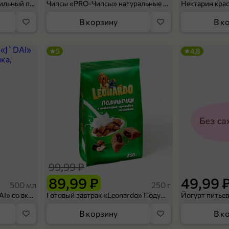
Мороженое «Medino» ванильный пломбир в рожке, 95 г
Чипсы «PRO-Чипсы» натуральные картофельные со вкусом краба, 60 г
Нектарин кра
В корзину
В к
5
4,8
99,99 ₽
89,99 ₽
49,99 
500 мл
250 г
Холодный чай белый «J`DAI» со вкусом белого персика, 500 мл
Готовый завтрак «Leonardo» Подушечки с шоколадно-ореховой начинкой, 250 г
В корзину
В к