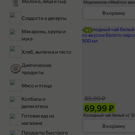
Молоко, яйца и сыр
В корзину
Сладости и десерты
5
Макароны, крупы и
мука
Хлеб, выпечка и тесто
Диетические
продукты
Мясо и птица
89,99 ₽
Колбасы и
69,99 ₽
деликатесы
Готовая еда из
магазина
В корзину
Продукты быстрого