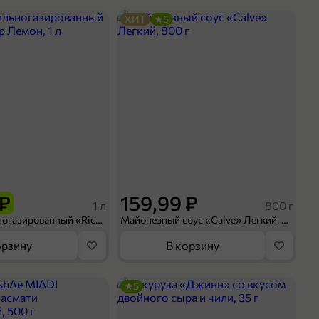
ХИТ
5
 ₽
159,99 ₽
1 л
800 г
Напиток сильногазированный «Rich» Биттер Лемон, 1 л
Майонезный соус «Calve» Легкий, 800 г
орзину
В корзину
5