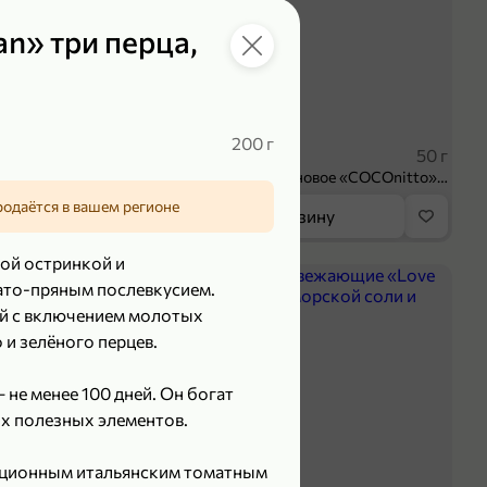
n» три перца,
119,99 ₽
₽
89,99 ₽
200 г
100 г
50 г
Творог 3.8% «Мама Лама» клубника-банан, 100 г
Печенье протеиновое «COCOnitto» BROWNIE с кокосом, 50 г
родаётся в вашем регионе
орзину
В корзину
ой остринкой и
5
то-пряным послевкусием.
ой с включением молотых
 и зелёного перцев.
 не менее 100 дней. Он богат
х полезных элементов.
диционным итальянским томатным