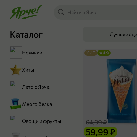
Каталог
Лучшие оц
Новинки
ХИТ
4,9
Хиты
Лето с Ярче!
Много белка
Овощи и фрукты
64,99 ₽
59,99 ₽