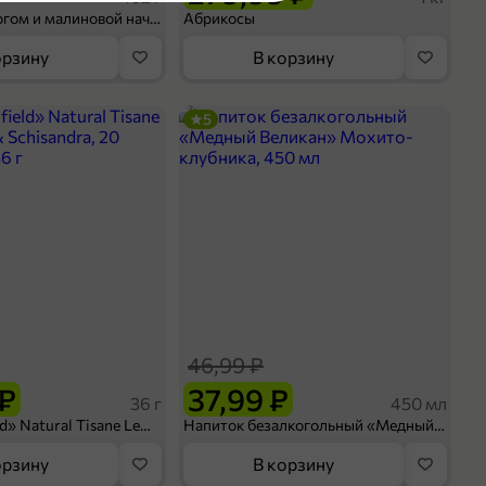
Шосон с творогом и малиновой начинкой, 102 г
Абрикосы
орзину
В корзину
5
е
оделиться
46,99 ₽
 ₽
37,99 ₽
36 г
450 мл
Чай «Greenfield» Natural Tisane Lemongrass & Schisandra, 20 пирамидок, 36 г
Напиток безалкогольный «Медный Великан» Мохито-клубника, 450 мл
орзину
В корзину