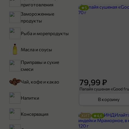
приготовления
5
Замороженные
продукты
Рыба и морепродукты
Масла и соусы
Приправы и сухие
смеси
79,99 ₽
Чай, кофе и какао
Папайя сушеная «Good frui
Напитки
В корзину
Консервация
ХИТ
4,6