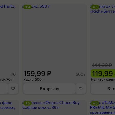
4
5
144,99 ₽
159,99 ₽
119,99
70 г
500 г
t», 70 г
Редис, 500 г
В корзину
В к
5
5