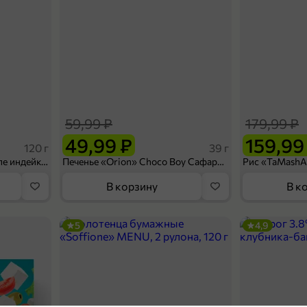
59,99 ₽
179,99 ₽
49,99 ₽
159,99
120 г
39 г
Ветчина «ИНДИлайт» филе индейки Мраморное, в нарезке, 120 г
Печенье «Orion» Choco Boy Сафари кокос, 39 г
В корзину
В к
5
4,9