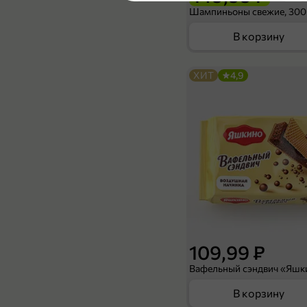
5
Шампиньоны свежие, 300
В корзину
ХИТ
4,9
169,99 ₽
119,99 ₽
125 г
Сыр «Родное Доброселово» Сливочный, в нарезке, 125 г
В корзину
4,7
109,99 ₽
В корзину