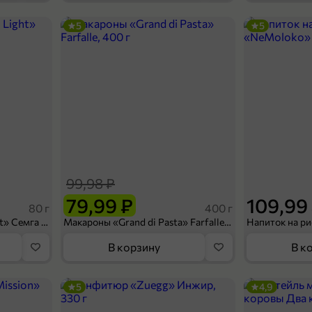
5
5
179,99 ₽
200 г
Сыр 45% «Здравушка» Гауда Gold, 200 г
В корзину
99,98 ₽
79,99 ₽
109,99
80 г
400 г
Сухарики «Кириешки Light» Семга с сыром, 80 г
Макароны «Grand di Pasta» Farfalle, 400 г
В корзину
В к
5
4,9