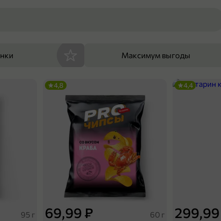
енки
Максимум выгоды
4,8
4,4
69,99 ₽
299,99
95 г
60 г