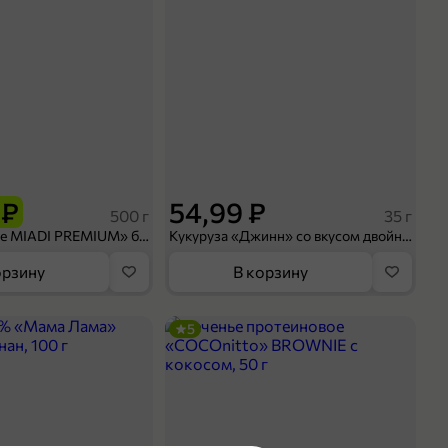
 ₽
54,99 ₽
500 г
35 г
Рис «TaMashAe MIADI PREMIUM» басмати пропаренный, 500 г
Кукуруза «Джинн» со вкусом двойного сыра и чили, 35 г
орзину
В корзину
5