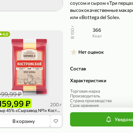
соусом и сыром «Три перца»
299,99 ₽
199,99 ₽
высококачественные макаро
или «Bottega del Sole».
149,98 ₽
149,99
150 г
300 г
Риет «Сибагро» с кедровыми орехами, 150 г
Манго «Good fruit» резаное, 300 г
В 100 г
366
4,6
ккал
В корзину
В к
Нет оценок
ХИТ
4,7
Состав
Характеристики
Торговая марка
199,99 ₽
Производитель
Страна производства
159,99 ₽
200 г
Срок хранения
Вес
Сыр 45% «Сырзавод №1» Костромской, 200 г
Артикул
Уведоми
Упаковка
839,99 ₽
В корзину
Вид сыра
689,99 ₽
59,99 
300 г
227 г