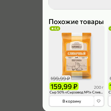
189,99 ₽
139,99 ₽
Похожие товары
4,4
В корзину
4,6
199,99 ₽
159,99 ₽
200 г
Сыр 50% «Сырзавод №1» Сливочный, 200 г
169,99 ₽
В корзину
149,99 ₽