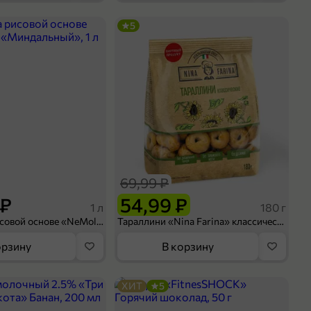
5
69,99 ₽
 ₽
54,99 ₽
1 л
180 г
Напиток на рисовой основе «NeMoloko» «Миндальный», 1 л
Тараллини «Nina Farina» классические, 180 г
орзину
В корзину
ХИТ
5