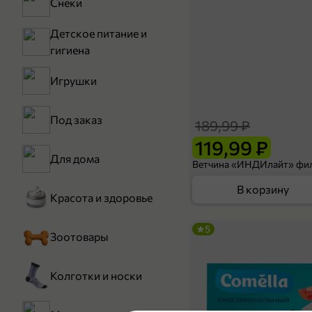
Снеки
Детское питание и
гигиена
Игрушки
Под заказ
189,99 ₽
119,99 ₽
Для дома
В корзину
Красота и здоровье
5
Зоотовары
Колготки и носки