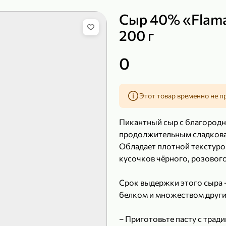
Сыр 40% «Flama
200 г
149,99 ₽
0
99,99 ₽
39,99 
200 г
120 г
Сыр рассольный 35% «Comella», 200 г
Полотенца бумажные «Soffione» MENU, 2 рулона, 120 г
Этот товар временно не п
В корзину
В к
Пикантный сыр с благородн
4,9
5
продолжительным сладкова
Обладает плотной текстур
кусочков чёрного, розового
Срок выдержки этого сыра –
белком и множеством други
– Приготовьте пасту с тра