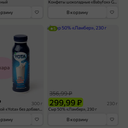
сный
Конфеты шоколадные «Babyfox» Galaxy sphere с фундуком, 130 г
орзину
В корзину
5
356,99 ₽
₽
299,99 ₽
300 г
230 г
Йогурт питьевой «Yota» без добавления сахара, 300 г
Сыр 50% «Ламбер», 230 г
орзину
В корзину