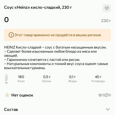
Соус «Heinz» кисло-сладкий, 230 г
0
230 г
Этот товар временно не продаётся в вашем регионе
299,99 ₽
159,99 ₽
1 кг
130 г
Нектарин красный
Конфеты шоколадные «Babyfox» Galaxy sphere с фундуком, 130 г
HEINZ Кисло-сладкий – соус с богатым насыщенным вкусом.
В корзину
В корзину
– Сделает более изысканным любое блюдо из мяса или
овощей.
– Гармонично сочетается с пастой или рисом.
5
5
– Натуральные компоненты и тонкий вкус соуса оценят самые
взыскательные гурманы.
В 100 г
180
0,5 г
0,1 г
45 г
ккал
Белки
Жиры
Углеводы
Нет оценок
0
0
89,99 ₽
99,99 ₽
Состав
64,99 ₽
89,99 ₽
500 мл
250 г