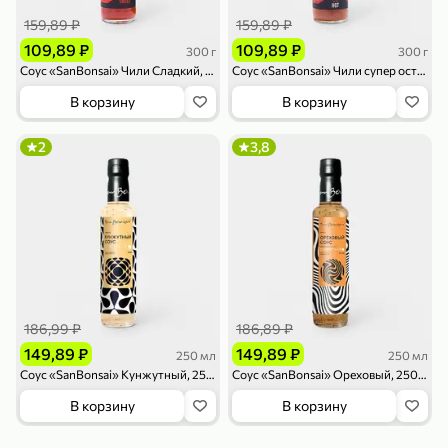
119,99 ₽
159,99 ₽
1 л
800 г
159,89 ₽
159,89 ₽
Напиток сильногазированный «Rich» Биттер Лемон, 1 л
Майонезный соус «Calve» Легкий, 800 г
109,89 ₽
109,89 ₽
300 г
300 г
В корзину
В корзину
Соус «SanBonsai» Чили Сладкий, 300 г
Соус «SanBonsai» Чили супер острый, 300 г
В корзину
В корзину
4,6
5
ХИТ
2
3,8
189,99 ₽
59,99 ₽
119,99 ₽
49,99 ₽
120 г
39 г
186,99 ₽
186,89 ₽
Ветчина «ИНДИлайт» филе индейки Мраморное, в нарезке, 120 г
Печенье «Orion» Choco Boy Сафари кокос, 39 г
149,89 ₽
149,89 ₽
250 мл
250 мл
В корзину
В корзину
Соус «SanBonsai» Кунжутный, 250 мл
Соус «SanBonsai» Ореховый, 250 мл
В корзину
В корзину
5
5