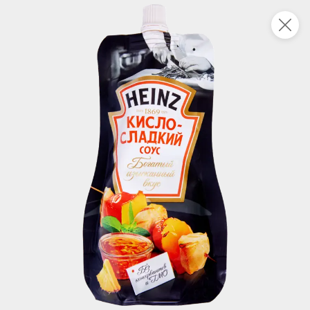
Укажите адрес
4,9
4,8
ХИТ
64,99 ₽
59,99 ₽
69,99 ₽
95 г
60 г
Мороженое «Medino» ванильный пломбир в рожке, 95 г
Чипсы «PRO-Чипсы» натуральные картофельные со вкусом краба, 60 г
В корзину
В корзину
4,4
5