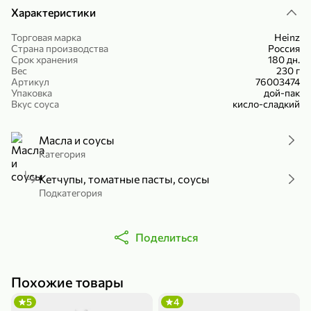
Характеристики
Холодный чай белый «J`DAI» со вкусом белого персика, 500 мл
Готовый завтрак «Leonardo» Подушечки с шоколадно-ореховой начинкой, 250 г
В корзину
В корзину
Торговая марка
Heinz
Страна производства
Россия
Срок хранения
180 дн.
4,8
5
Вес
230 г
Артикул
76003474
Упаковка
дой-пак
Вкус соуса
кисло-сладкий
Масла и соусы
Категория
Кетчупы, томатные пасты, соусы
356,99 ₽
Подкатегория
49,99 ₽
299,99 ₽
300 г
230 г
Йогурт питьевой «Yota» без добавления сахара, 300 г
Сыр 50% «Ламбер», 230 г
Поделиться
В корзину
В корзину
5
4,2
Похожие товары
5
4