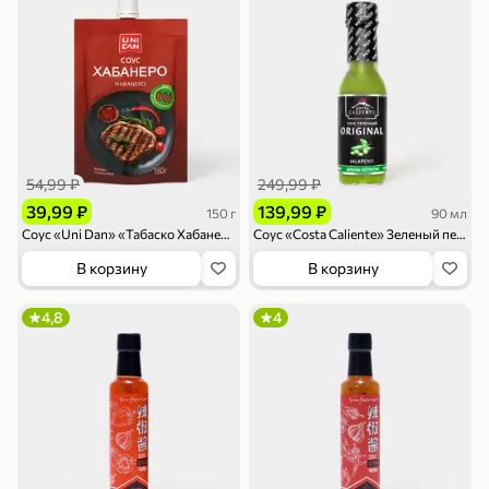
79,99 ₽
169,99 ₽
70 г
500 г
54,99 ₽
249,99 ₽
Папайя сушеная «Good fruit», 70 г
Редис, 500 г
39,99 ₽
139,99 ₽
150 г
90 мл
В корзину
В корзину
Соус «Uni Dan» «Табаско Хабанеро», 150 г
Соус «Costa Caliente» Зеленый перечный, 90 мл
В корзину
В корзину
5
5
ХИТ
4,8
4
144,99 ₽