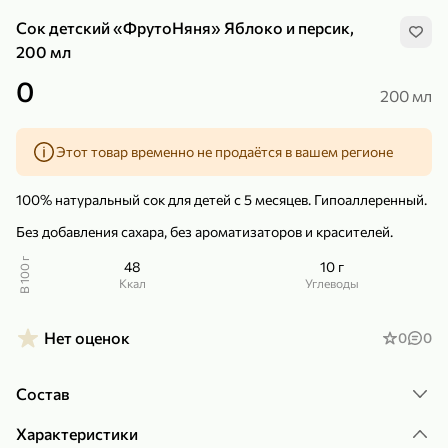
Сок детский «ФрутоНяня» Яблоко и персик,
200 мл
0
200 мл
299,99 ₽
159,99 ₽
1 кг
130 г
Этот товар временно не продаётся в вашем регионе
Нектарин красный
Конфеты шоколадные «Babyfox» Galaxy sphere с фундуком, 130 г
В корзину
В корзину
100% натуральный сок для детей с 5 месяцев. Гипоаллеренный.
Без добавления сахара, без ароматизаторов и красителей.
5
5
В 100 г
48
10 г
ккал
Углеводы
Нет оценок
0
0
Состав
89,99 ₽
99,99 ₽
Характеристики
69,99 ₽
89,99 ₽
500 мл
250 г