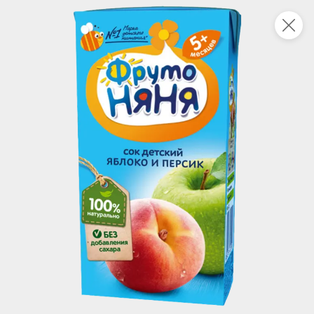
Укажите адрес
4,7
4,8
ХИТ
64,99 ₽
59,99 ₽
69,99 ₽
95 г
60 г
Мороженое «Medino» ванильный пломбир в рожке, 95 г
Чипсы «PRO-Чипсы» натуральные картофельные со вкусом краба, 60 г
В корзину
В корзину
4,6
5