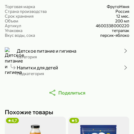
Холодный чай белый «J`DAI» со вкусом белого персика, 500 мл
Готовый завтрак «Leonardo» Подушечки с шоколадно-ореховой начинкой, 250 г
Торговая марка
ФрутоНяня
Страна производства
Россия
В корзину
В корзину
Срок хранения
12 мес.
Объем
200 мл
Артикул
4600338000220
4,8
5
Упаковка
тетрапак
Вкус воды, сока
персик-яблоко
Детское питание и гигиена
Категория
Напитки для детей
Подкатегория
356,99 ₽
49,99 ₽
299,99 ₽
300 г
230 г
Поделиться
Йогурт питьевой «Yota» без добавления сахара, 300 г
Сыр 50% «Ламбер», 230 г
В корзину
В корзину
Похожие товары
5
3,8
4,7
5