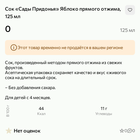
Сок «Сады Придонья» Яблоко прямого отжима,
125 мл
0
125 мл
299,99 ₽
159,99 ₽
1 кг
130 г
Этот товар временно не продаётся в вашем регионе
Нектарин красный
Конфеты шоколадные «Babyfox» Galaxy sphere с фундуком, 130 г
В корзину
В корзину
Сок, произведенный методом прямого отжима из свежих
фруктов.
Асептическая упаковка сохраняет качество и вкус «живого»
5
5
сока на длительный срок.
– Без добавления сахара.
Для детей с 4 месяцев.
В 100 г
44
11 г
ккал
Углеводы
Нет оценок
0
0
89,99 ₽
99,99 ₽
69,99 ₽
89,99 ₽
500 мл
250 г