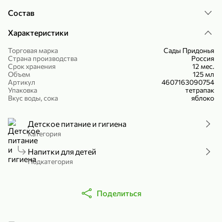
Холодный чай белый «J`DAI» со вкусом белого персика, 500 мл
Готовый завтрак «Leonardo» Подушечки с шоколадно-ореховой начинкой, 250 г
Состав
В корзину
В корзину
Характеристики
4,8
5
Торговая марка
Сады Придонья
Страна производства
Россия
Срок хранения
12 мес.
Объем
125 мл
Артикул
4607163090754
Упаковка
тетрапак
Вкус воды, сока
яблоко
Детское питание и гигиена
Категория
356,99 ₽
49,99 ₽
299,99 ₽
300 г
230 г
Напитки для детей
Йогурт питьевой «Yota» без добавления сахара, 300 г
Сыр 50% «Ламбер», 230 г
Подкатегория
В корзину
В корзину
Поделиться
5
3,9