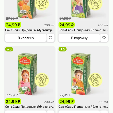
119,99 ₽
159,99 ₽
1 л
800 г
Напиток сильногазированный «Rich» Биттер Лемон, 1 л
Майонезный соус «Calve» Легкий, 800 г
В корзину
В корзину
27,99 ₽
27,99 ₽
24,99 ₽
24,99 ₽
200 мл
200 мл
4,6
5
ХИТ
Сок «Сады Придонья» Мультифрукт, 200 мл
Сок «Сады Придонья» Яблоко-виноград, 200 мл
В корзину
В корзину
5
5
189,99 ₽
59,99 ₽
119,99 ₽
49,99 ₽
120 г
39 г
Ветчина «ИНДИлайт» филе индейки Мраморное, в нарезке, 120 г
Печенье «Orion» Choco Boy Сафари кокос, 39 г
В корзину
В корзину
27,99 ₽
27,99 ₽
24,99 ₽
24,99 ₽
200 мл
200 мл
5
5
Сок «Сады Придонья» Яблоко-вишня, 200 мл
Сок «Сады Придонья» Яблоко-персик с мякотью, 200 мл