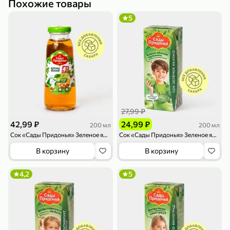
Похожие товары
5
79,99 ₽
159,99 ₽
70 г
500 г
Папайя сушеная «Good fruit», 70 г
Редис, 500 г
В корзину
В корзину
27,99 ₽
42,99 ₽
24,99 ₽
200 мл
200 мл
5
5
ХИТ
Сок «Сады Придонья» Зеленое яблоко, 200 мл
Сок «Сады Придонья» Зеленое яблоко, 200 мл
В корзину
В корзину
4,2
5
144,99 ₽