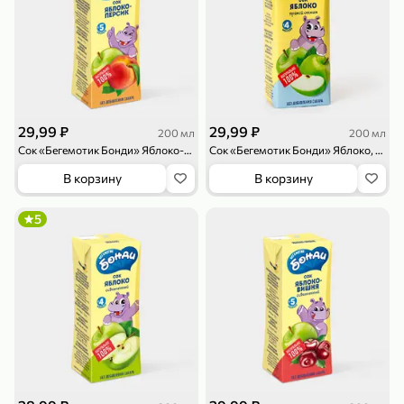
29,99 ₽
29,99 ₽
200 мл
200 мл
79,99 ₽
159,99 ₽
70 г
500 г
Сок «Бегемотик Бонди» Яблоко-персик, 200 мл
Сок «Бегемотик Бонди» Яблоко, прямой отжим, 200 мл
Папайя сушеная «Good fruit», 70 г
Редис, 500 г
В корзину
В корзину
В корзину
В корзину
5
5
5
ХИТ
144,99 ₽