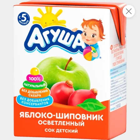
Укажите адрес
4,7
4,8
ХИТ
64,99 ₽
59,99 ₽
69,99 ₽
95 г
60 г
Мороженое «Medino» ванильный пломбир в рожке, 95 г
Чипсы «PRO-Чипсы» натуральные картофельные со вкусом краба, 60 г
В корзину
В корзину
4,6
5