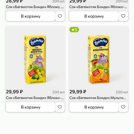
28,99 ₽
29,99 ₽
200 мл
200 мл
119,99 ₽
159,99 ₽
1 л
800 г
Сок «Бегемотик Бонди» Яблоко, осветленный, 200 мл
Сок «Бегемотик Бонди» Яблоко-вишня, 200 мл
Напиток сильногазированный «Rich» Биттер Лемон, 1 л
Майонезный соус «Calve» Легкий, 800 г
В корзину
В корзину
В корзину
В корзину
5
4,6
5
ХИТ
189,99 ₽
59,99 ₽
29,99 ₽
29,99 ₽
200 мл
200 мл
119,99 ₽
49,99 ₽
120 г
39 г
Сок «Бегемотик Бонди» Яблоко-виноград, 200 мл
Сок «Бегемотик Бонди» Мультифрукт, 200 мл
Ветчина «ИНДИлайт» филе индейки Мраморное, в нарезке, 120 г
Печенье «Orion» Choco Boy Сафари кокос, 39 г
В корзину
В корзину
В корзину
В корзину
5
5