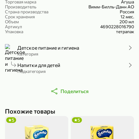
Торговая марка
Агуша
Холодный чай белый «J`DAI» со вкусом белого персика, 500 мл
Готовый завтрак «Leonardo» Подушечки с шоколадно-ореховой начинкой, 250 г
Производитель
Вимм-Билль-Данн АО
Страна производства
Россия
В корзину
В корзину
Срок хранения
12 мес.
Объем
200 мл
Артикул
4690228016790
4,8
5
Упаковка
тетрапак
Детское питание и гигиена
Категория
Напитки для детей
Подкатегория
356,99 ₽
Поделиться
49,99 ₽
299,99 ₽
300 г
230 г
Йогурт питьевой «Yota» без добавления сахара, 300 г
Сыр 50% «Ламбер», 230 г
В корзину
В корзину
Похожие товары
5
5
5
3,7