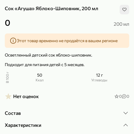
Сок «Агуша» Яблоко-Шиповник, 200 мл
0
200 мл
Этот товар временно не продаётся в вашем регионе
299,99 ₽
159,99 ₽
1 кг
130 г
Нектарин красный
Конфеты шоколадные «Babyfox» Galaxy sphere с фундуком, 130 г
Осветленный детский сок яблоко-шиповник.
В корзину
В корзину
Подходит для питания детей с 5 месяцев.
5
5
В 100 г
50
12 г
ккал
Углеводы
Нет оценок
0
0
Состав
Характеристики
89,99 ₽
99,99 ₽
69,99 ₽
89,99 ₽
500 мл
250 г