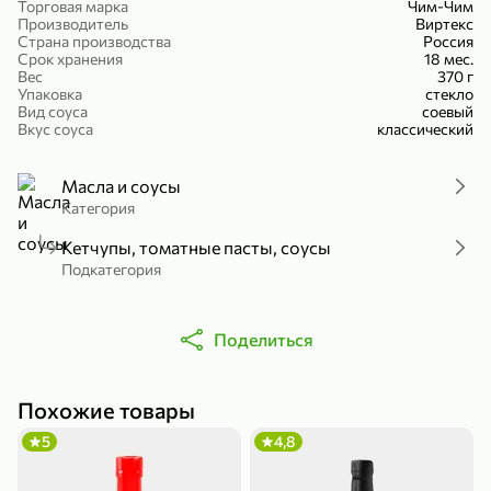
Торговая марка
Чим-Чим
Холодный чай белый «J`DAI» со вкусом белого персика, 500 мл
Готовый завтрак «Leonardo» Подушечки с шоколадно-ореховой начинкой, 250 г
Производитель
Виртекс
Страна производства
Россия
В корзину
В корзину
Срок хранения
18 мес.
Вес
370 г
Упаковка
стекло
4,8
5
Вид соуса
соевый
Вкус соуса
классический
Масла и соусы
Категория
Кетчупы, томатные пасты, соусы
Подкатегория
356,99 ₽
49,99 ₽
299,99 ₽
300 г
230 г
Поделиться
Йогурт питьевой «Yota» без добавления сахара, 300 г
Сыр 50% «Ламбер», 230 г
В корзину
В корзину
Похожие товары
5
3,8
5
4,8