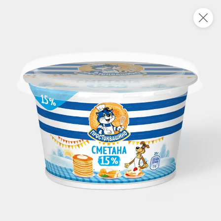
Укажите адрес
4,9
4,8
ХИТ
64,99 ₽
59,99 ₽
69,99 ₽
95 г
60 г
Мороженое «Medino» ванильный пломбир в рожке, 95 г
Чипсы «PRO-Чипсы» натуральные картофельные со вкусом краба, 60 г
В корзину
В корзину
4,4
5