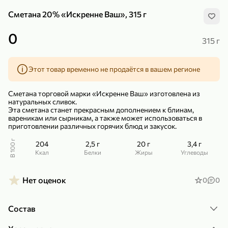
Сметана 20% «Искренне Ваш», 315 г
0
315 г
Этот товар временно не продаётся в вашем регионе
299,99 ₽
159,99 ₽
1 кг
130 г
Нектарин красный
Конфеты шоколадные «Babyfox» Galaxy sphere с фундуком, 130 г
Сметана торговой марки «Искренне Ваш» изготовлена из
В корзину
В корзину
натуральных сливок.
Эта сметана станет прекрасным дополнением к блинам,
вареникам или сырникам, а также может использоваться в
5
5
приготовлении различных горячих блюд и закусок.
В 100 г
204
2,5 г
20 г
3,4 г
ккал
Белки
Жиры
Углеводы
Нет оценок
0
0
Состав
89,99 ₽
99,99 ₽
69,99 ₽
89,99 ₽
500 мл
250 г