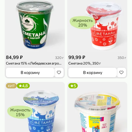
79,99 ₽
159,99 ₽
70 г
500 г
Папайя сушеная «Good fruit», 70 г
Редис, 500 г
84,99 ₽
99,99 ₽
320 г
350 г
В корзину
В корзину
Сметана 15% «Лебедевская агрофирма», 320 г
Сметана 20%, 350 г
В корзину
В корзину
5
5
ХИТ
4,8
5
ХИТ
144,99 ₽