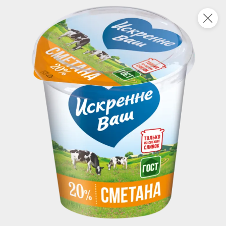
Укажите адрес
4,9
4,8
ХИТ
64,99 ₽
59,99 ₽
69,99 ₽
95 г
60 г
Мороженое «Medino» ванильный пломбир в рожке, 95 г
Чипсы «PRO-Чипсы» натуральные картофельные со вкусом краба, 60 г
В корзину
В корзину
4,4
5