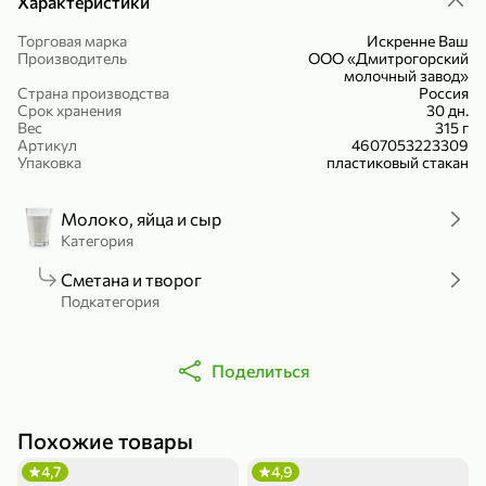
Характеристики
Холодный чай белый «J`DAI» со вкусом белого персика, 500 мл
Готовый завтрак «Leonardo» Подушечки с шоколадно-ореховой начинкой, 250 г
Торговая марка
Искренне Ваш
В корзину
В корзину
Производитель
ООО «Дмитрогорский
молочный завод»
Страна производства
Россия
4,8
5
Срок хранения
30 дн.
Вес
315 г
Артикул
4607053223309
Упаковка
пластиковый стакан
Молоко, яйца и сыр
Категория
Сметана и творог
356,99 ₽
Подкатегория
49,99 ₽
299,99 ₽
300 г
230 г
Йогурт питьевой «Yota» без добавления сахара, 300 г
Сыр 50% «Ламбер», 230 г
Поделиться
В корзину
В корзину
5
3,9
Похожие товары
4,7
4,9