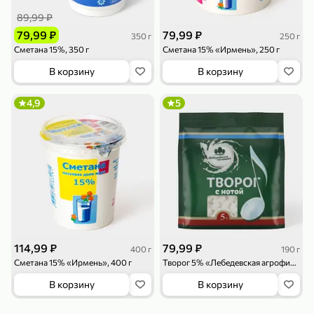
119,99 ₽
159,99 ₽
1 л
800 г
89,99 ₽
Напиток сильногазированный «Rich» Биттер Лемон, 1 л
Майонезный соус «Calve» Легкий, 800 г
79,99 ₽
79,99 ₽
350 г
250 г
В корзину
В корзину
Сметана 15%, 350 г
Сметана 15% «Ирмень», 250 г
В корзину
В корзину
4,6
5
ХИТ
4,9
5
189,99 ₽
59,99 ₽
119,99 ₽
49,99 ₽
120 г
39 г
Ветчина «ИНДИлайт» филе индейки Мраморное, в нарезке, 120 г
Печенье «Orion» Choco Boy Сафари кокос, 39 г
114,99 ₽
79,99 ₽
400 г
190 г
В корзину
В корзину
Сметана 15% «Ирмень», 400 г
Творог 5% «Лебедевская агрофирма», 190 г
В корзину
В корзину
5
5