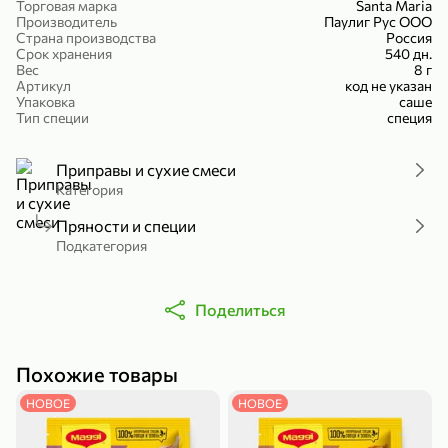
Торговая марка
Santa Maria
Холодный чай белый «J`DAI» со вкусом белого персика, 500 мл
Готовый завтрак «Leonardo» Подушечки с шоколадно-ореховой начинкой, 250 г
Производитель
Паулиг Рус ООО
Страна производства
Россия
В корзину
В корзину
Срок хранения
540 дн.
Вес
8 г
Артикул
код не указан
4,8
5
Упаковка
саше
Тип специи
специя
Приправы и сухие смеси
Категория
Пряности и специи
Подкатегория
356,99 ₽
49,99 ₽
299,99 ₽
300 г
230 г
Поделиться
Йогурт питьевой «Yota» без добавления сахара, 300 г
Сыр 50% «Ламбер», 230 г
В корзину
В корзину
Похожие товары
5
4
НОВОЕ
НОВОЕ