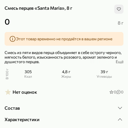
Смесь перцев «Santa Maria», 8 г
0
8 г
Этот товар временно не продаётся в вашем регионе
299,99 ₽
159,99 ₽
1 кг
130 г
Нектарин красный
Конфеты шоколадные «Babyfox» Galaxy sphere с фундуком, 130 г
Смесь из пяти видов перца объединяет в себе остроту черного,
В корзину
В корзину
мягкость белого, изысканность розового, аромат зеленого и
душистого перцев.
Ещё
5
5
Используйте смесь из пяти видов перца Santa Maria для
В 100 г
305
4,8 г
39 г
стейков и курицы-гриль, добавляется в супы и фарши,
ккал
Жиры
Углеводы
запеченные блюда, отлично подходит к говядине, баранине и
свинине.
Нет оценок
0
0
Состав
Характеристики
89,99 ₽
99,99 ₽
69,99 ₽
89,99 ₽
500 мл
250 г