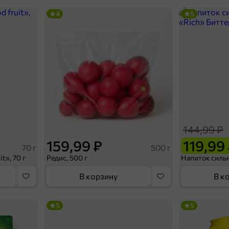
4
5
144,99 ₽
159,99 ₽
119,99
70 г
500 г
t», 70 г
Редис, 500 г
В корзину
В к
5
5