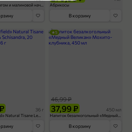
Шосон с творогом и малиновой начинкой, 102 г
Абрикосы
и
орзину
В корзину
5
оделиться
46,99 ₽
 ₽
37,99 ₽
36 г
450 мл
Чай «Greenfield» Natural Tisane Lemongrass & Schisandra, 20 пирамидок, 36 г
Напиток безалкогольный «Медный Великан» Мохито-клубника, 450 мл
орзину
В корзину