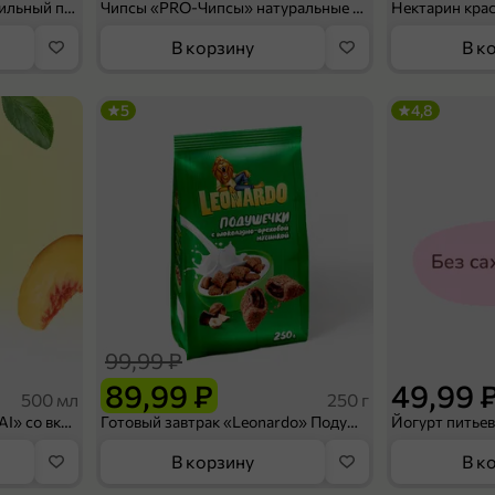
Мороженое «Medino» ванильный пломбир в рожке, 95 г
Чипсы «PRO-Чипсы» натуральные картофельные со вкусом краба, 60 г
Нектарин кра
В корзину
В к
5
4,8
99,99 ₽
89,99 ₽
49,99 
500 мл
250 г
Холодный чай белый «J`DAI» со вкусом белого персика, 500 мл
Готовый завтрак «Leonardo» Подушечки с шоколадно-ореховой начинкой, 250 г
В корзину
В к