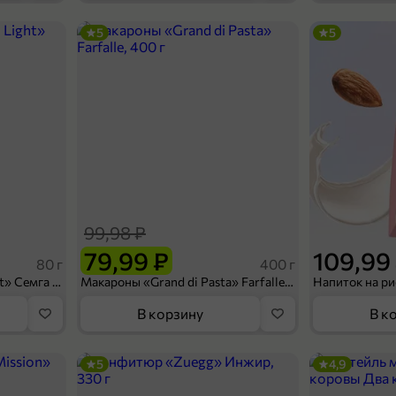
5
5
139,99 ₽
99,99 ₽
200 мл
Приправа «HAAS» Сок лимона, 200 мл
В корзину
99,98 ₽
79,99 ₽
109,99
80 г
400 г
Сухарики «Кириешки Light» Семга с сыром, 80 г
Макароны «Grand di Pasta» Farfalle, 400 г
В корзину
В к
5
4,9