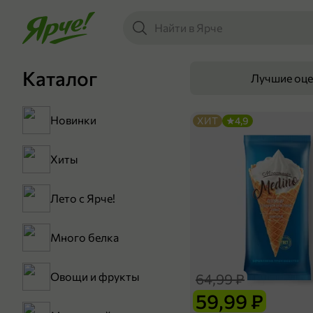
Каталог
Лучшие оц
Новинки
ХИТ
4,9
Хиты
Лето с Ярче!
Много белка
Овощи и фрукты
64,99 ₽
59,99 ₽