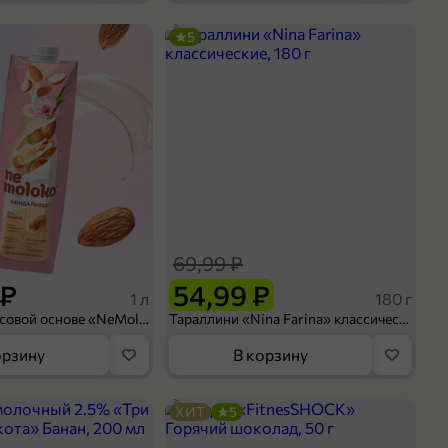
5
69,99 ₽
 ₽
54,99 ₽
1 л
180 г
Напиток на рисовой основе «NeMoloko» «Миндальный», 1 л
Тараллини «Nina Farina» классические, 180 г
орзину
В корзину
ХИТ
5