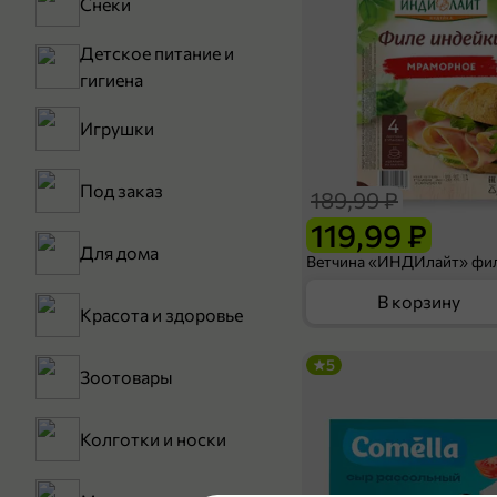
Снеки
Детское питание и
гигиена
Игрушки
Под заказ
189,99 ₽
119,99 ₽
Для дома
В корзину
Красота и здоровье
5
Зоотовары
Колготки и носки