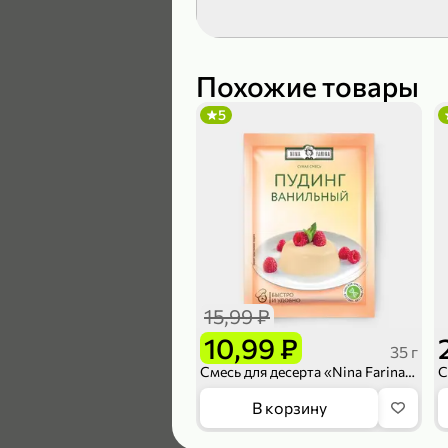
189,99 ₽
139,99 ₽
Похожие товары
5
В корзину
4,6
15,99 ₽
10,99 ₽
35 г
Смесь для десерта «Nina Farina» «Пудинг ванильный», 35 г
169,99 ₽
В корзину
149,99 ₽