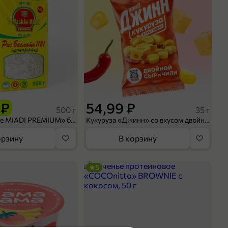
 ₽
54,99 ₽
500 г
35 г
Рис «TaMashAe MIADI PREMIUM» басмати пропаренный, 500 г
Кукуруза «Джинн» со вкусом двойного сыра и чили, 35 г
орзину
В корзину
5