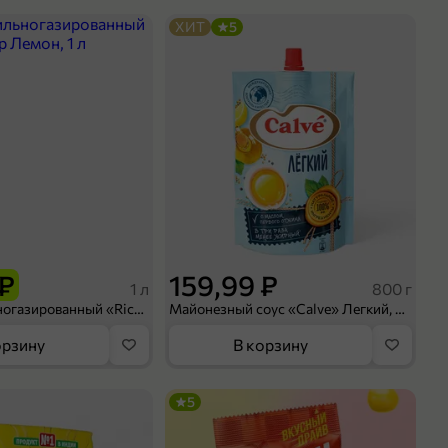
ХИТ
5
 ₽
159,99 ₽
1 л
800 г
Напиток сильногазированный «Rich» Биттер Лемон, 1 л
Майонезный соус «Calve» Легкий, 800 г
орзину
В корзину
5