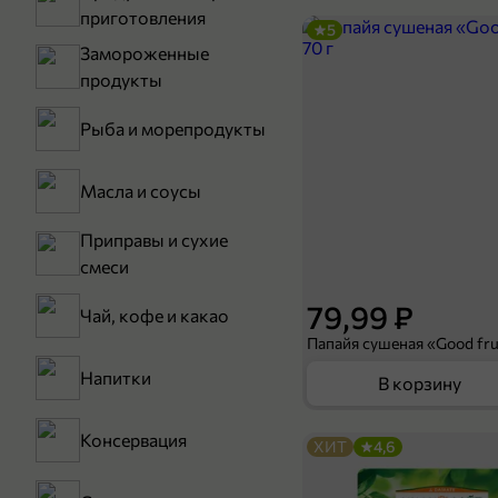
приготовления
5
Замороженные
продукты
Рыба и морепродукты
Масла и соусы
Приправы и сухие
смеси
79,99 ₽
Чай, кофе и какао
Папайя сушеная «Good frui
Напитки
В корзину
Консервация
ХИТ
4,6