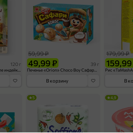
59,99 ₽
179,99 ₽
49,99 ₽
159,99
120 г
39 г
Ветчина «ИНДИлайт» филе индейки Мраморное, в нарезке, 120 г
Печенье «Orion» Choco Boy Сафари кокос, 39 г
В корзину
В к
5
4,9