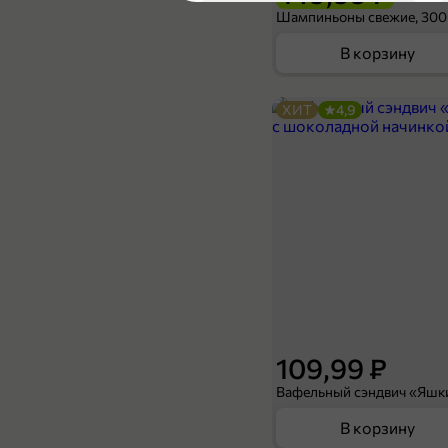
5
Шампиньоны свежие, 300
В корзину
ХИТ
4,9
89,99 ₽
59,99 ₽
300 г
Кекс «Гудвилл» ванильный, 300 г
В корзину
5
109,99 ₽
В корзину