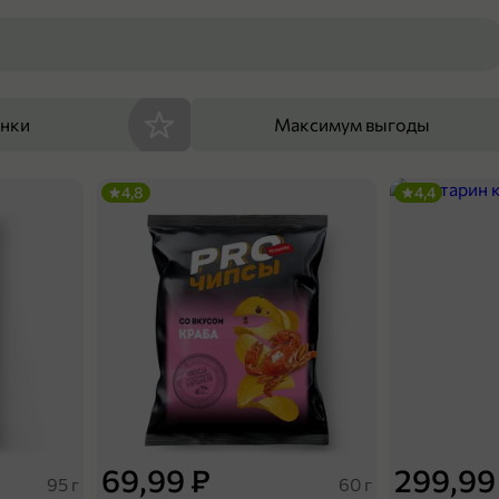
енки
Максимум выгоды
4,8
4,4
69,99 ₽
299,99
95 г
60 г