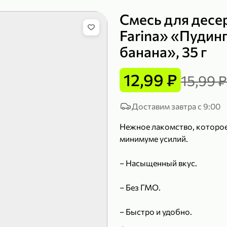
Смесь для десе
Farina» «Пудинг
банана», 35 г
149,99 ₽
99,99 ₽
39,99 
200 г
120 г
12,99 ₽
15,99 ₽
Сыр рассольный 35% «Comella», 200 г
Полотенца бумажные «Soffione» MENU, 2 рулона, 120 г
В корзину
В к
Доставим завтра с 9:00
Нежное лакомство, которое
4,9
5
минимуме усилий.
– Насыщенный вкус.
– Без ГМО.
– Быстро и удобно.