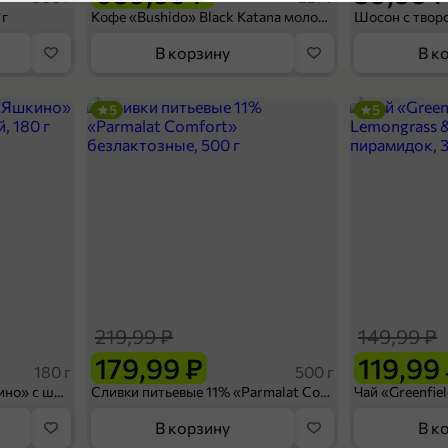
3
 г
Кофе «Bushido» Black Katana молотый, 227 г
Приправы и сухие смес
Категория
В корзину
В к
Для выпечки
Подкатегория
5
5
П
39,99 ₽
200 г
Крахмал картофельный «Радово», 200 г
В корзину
219,99 ₽
149,99 ₽
5
179,99 ₽
119,99
180 г
500 г
Вафельный сэндвич «Яшкино» с шоколадной начинкой, 180 г
Сливки питьевые 11% «Parmalat Comfort» безлактозные, 500 г
В корзину
В к