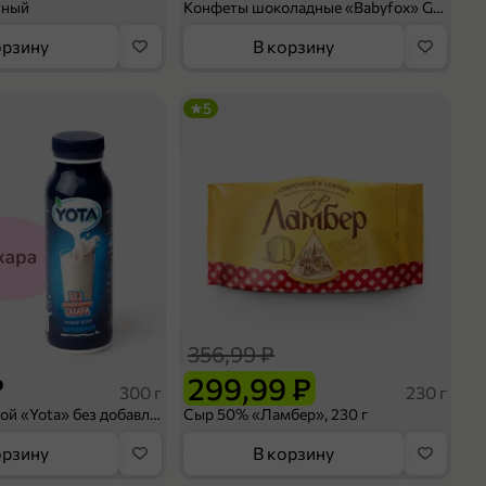
сный
Конфеты шоколадные «Babyfox» Galaxy sphere с фундуком, 130 г
орзину
В корзину
5
356,99 ₽
₽
299,99 ₽
300 г
230 г
Йогурт питьевой «Yota» без добавления сахара, 300 г
Сыр 50% «Ламбер», 230 г
орзину
В корзину