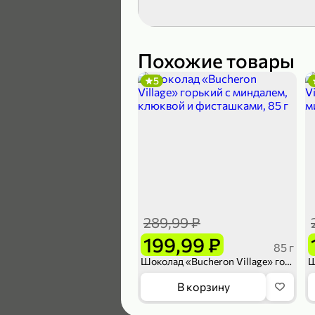
189,99 ₽
139,99 ₽
Похожие товары
5
В корзину
4,6
289,99 ₽
199,99 ₽
85 г
Шоколад «Bucheron Village» горький с миндалем, клюквой и фисташками, 85 г
169,99 ₽
В корзину
149,99 ₽