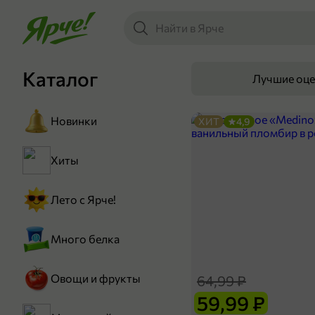
Каталог
Лучшие оц
Новинки
ХИТ
4,9
Хиты
Лето с Ярче!
Много белка
Овощи и фрукты
64,99 ₽
59,99 ₽