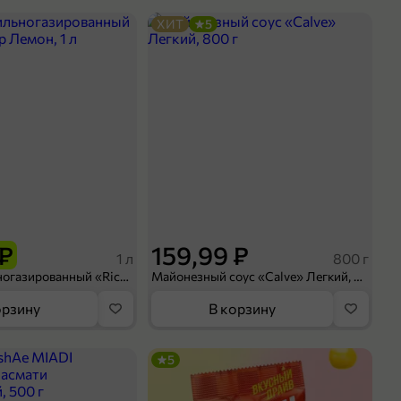
ХИТ
5
 ₽
159,99 ₽
1 л
800 г
Напиток сильногазированный «Rich» Биттер Лемон, 1 л
Майонезный соус «Calve» Легкий, 800 г
орзину
В корзину
5