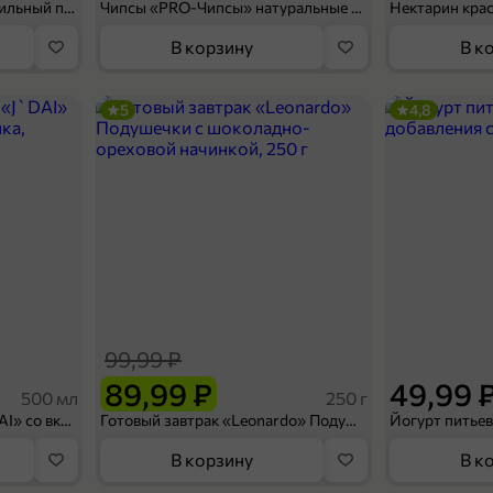
Мороженое «Medino» ванильный пломбир в рожке, 95 г
Чипсы «PRO-Чипсы» натуральные картофельные со вкусом краба, 60 г
Нектарин кра
В корзину
В к
5
4,8
99,99 ₽
89,99 ₽
49,99 
500 мл
250 г
Холодный чай белый «J`DAI» со вкусом белого персика, 500 мл
Готовый завтрак «Leonardo» Подушечки с шоколадно-ореховой начинкой, 250 г
В корзину
В к