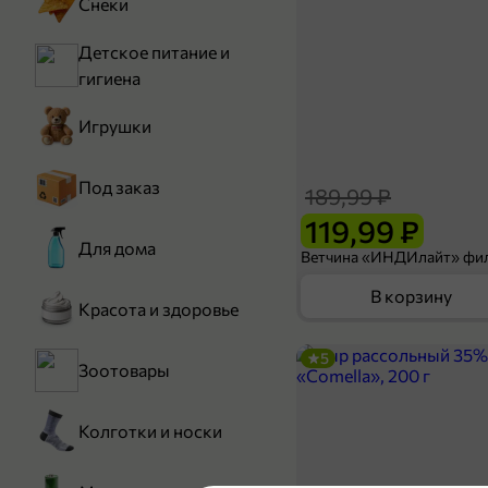
Снеки
Детское питание и
гигиена
Игрушки
Под заказ
189,99 ₽
119,99 ₽
Для дома
В корзину
Красота и здоровье
5
Зоотовары
Колготки и носки