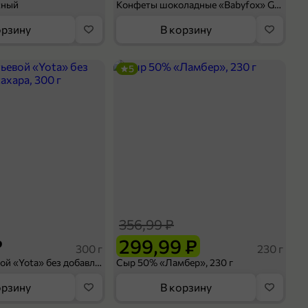
сный
Конфеты шоколадные «Babyfox» Galaxy sphere с фундуком, 130 г
орзину
В корзину
5
356,99 ₽
₽
299,99 ₽
300 г
230 г
Йогурт питьевой «Yota» без добавления сахара, 300 г
Сыр 50% «Ламбер», 230 г
орзину
В корзину