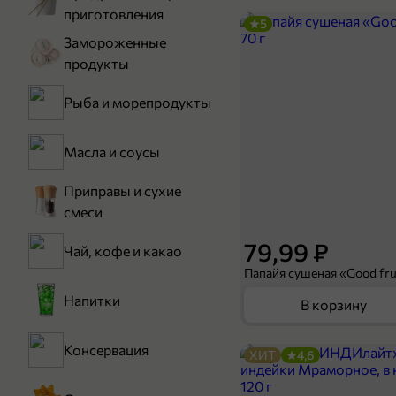
приготовления
5
Замороженные
продукты
Рыба и морепродукты
Масла и соусы
Приправы и сухие
смеси
79,99 ₽
Чай, кофе и какао
Папайя сушеная «Good frui
Напитки
В корзину
Консервация
ХИТ
4,6