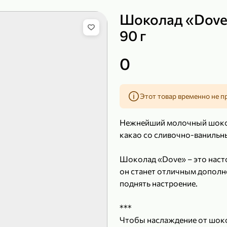
Шоколад «Dove
90 г
149,99 ₽
0
99,99 ₽
39,99 
200 г
120 г
Сыр рассольный 35% «Comella», 200 г
Полотенца бумажные «Soffione» MENU, 2 рулона, 120 г
Этот товар временно не п
В корзину
В к
Нежнейший молочный шоко
4,9
5
какао со сливочно-ванильн
Шоколад «Dove» – это наст
он станет отличным дополн
поднять настроение.
***
Чтобы наслаждение от шоко