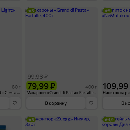
5
5
129,99 ₽
90 г
Шоколад «Babyfox» с молочной начинкой, 90 г
В корзину
99,98 ₽
79,99 ₽
109,99
80 г
400 г
Сухарики «Кириешки Light» Семга с сыром, 80 г
Макароны «Grand di Pasta» Farfalle, 400 г
В корзину
В к
5
4,9