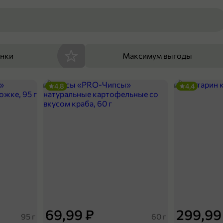
енки
Максимум выгоды
4,8
4,4
69,99 ₽
299,99
95 г
60 г