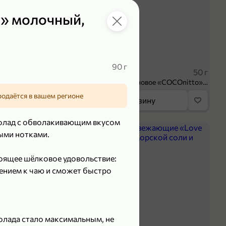
» молочный,
119,99 ₽
₽
89,99 ₽
90 г
100 г
50 г
Творог 3.8% «Мама Лама» клубника-банан, 100 г
Печенье протеиновое «COCOnitto» BROWNIE с кокосом, 50 г
родаётся в вашем регионе
орзину
В корзину
лад с обволакивающим вкусом
5
ыми нотками.
оящее шёлковое удовольствие:
ением к чаю и сможет быстро
лада стало максимальным, не