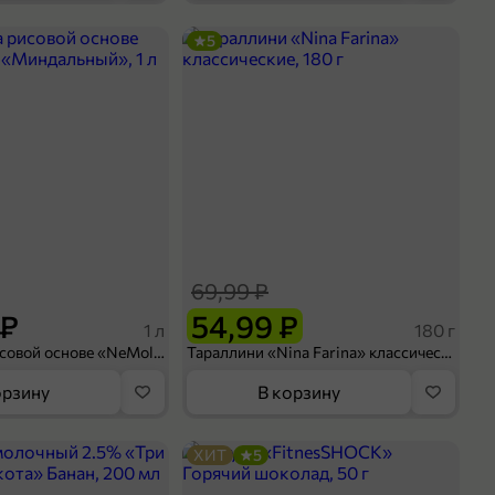
5
69,99 ₽
 ₽
54,99 ₽
1 л
180 г
Напиток на рисовой основе «NeMoloko» «Миндальный», 1 л
Тараллини «Nina Farina» классические, 180 г
орзину
В корзину
ХИТ
5