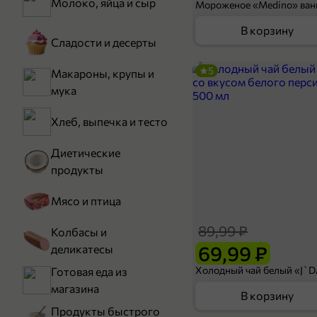
Молоко, яйца и сыр
В корзину
Сладости и десерты
5
Макароны, крупы и
мука
Хлеб, выпечка и тесто
Диетические
продукты
Мясо и птица
89,99 ₽
Колбасы и
69,99 ₽
деликатесы
Готовая еда из
магазина
В корзину
Продукты быстрого