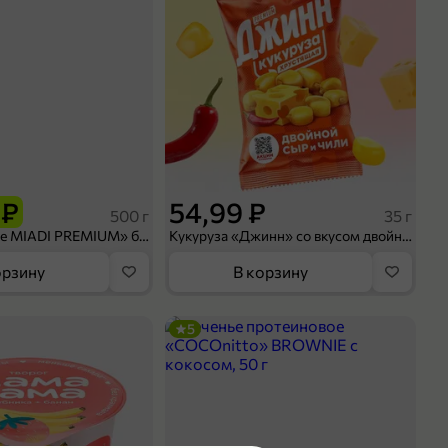
 ₽
54,99 ₽
500 г
35 г
Рис «TaMashAe MIADI PREMIUM» басмати пропаренный, 500 г
Кукуруза «Джинн» со вкусом двойного сыра и чили, 35 г
орзину
В корзину
5