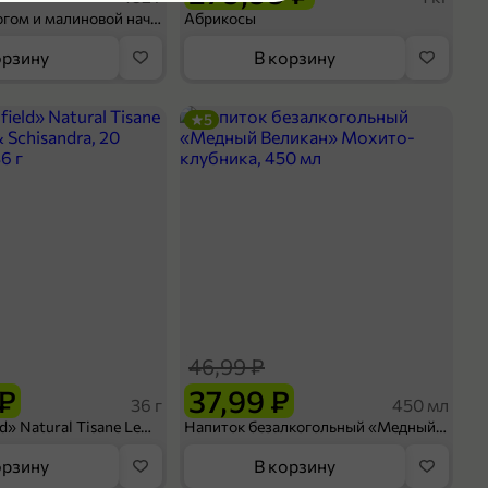
Шосон с творогом и малиновой начинкой, 102 г
Абрикосы
орзину
В корзину
5
оделиться
46,99 ₽
 ₽
37,99 ₽
36 г
450 мл
Чай «Greenfield» Natural Tisane Lemongrass & Schisandra, 20 пирамидок, 36 г
Напиток безалкогольный «Медный Великан» Мохито-клубника, 450 мл
орзину
В корзину