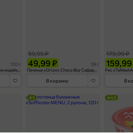
59,99 ₽
179,99 ₽
49,99 ₽
159,99
120 г
39 г
Ветчина «ИНДИлайт» филе индейки Мраморное, в нарезке, 120 г
Печенье «Orion» Choco Boy Сафари кокос, 39 г
В корзину
В к
5
4,9