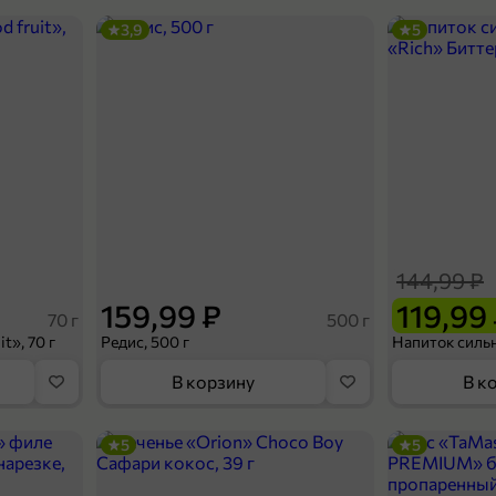
3,9
5
144,99 ₽
159,99 ₽
119,99
70 г
500 г
t», 70 г
Редис, 500 г
В корзину
В к
5
5