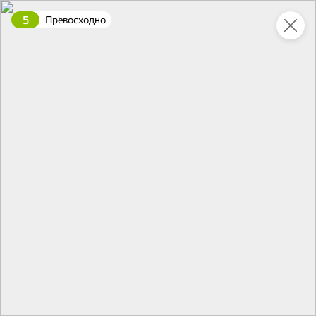
5
Превосходно
Укажите адрес
4,7
4,8
ХИТ
64,99 ₽
59,99 ₽
69,99 ₽
95 г
60 г
Мороженое «Medino» ванильный пломбир в рожке, 95 г
Чипсы «PRO-Чипсы» натуральные картофельные со вкусом краба, 60 г
В корзину
В корзину
4,6
5