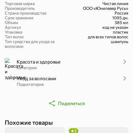
Торговая марка
Чистая линия
Холодный чай белый «J`DAI» со вкусом белого персика, 500 мл
Готовый завтрак «Leonardo» Подушечки с шоколадно-ореховой начинкой, 250 г
Производитель
ООО «Юнилевер Русь»
Страна производства
Россия
В корзину
В корзину
Срок хранения
1095 дн.
Объем
385 мл
Артикул
код не указан
4,8
5
Упаковка
пластик
Тип волос
для всех типов волос
Тип средства для ухода за
шампунь
волосами
Красота и здоровье
Категория
Уход за волосами
356,99 ₽
Подкатегория
49,99 ₽
299,99 ₽
300 г
230 г
Йогурт питьевой «Yota» без добавления сахара, 300 г
Сыр 50% «Ламбер», 230 г
Поделиться
В корзину
В корзину
5
3,9
Похожие товары
5