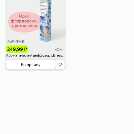
119,99 ₽
159,99 ₽
1 л
800 г
Напиток сильногазированный «Rich» Биттер Лемон, 1 л
Майонезный соус «Calve» Легкий, 800 г
В корзину
В корзину
4,6
5
ХИТ
449,99 ₽
249,99 ₽
40 мл
Ароматический диффузор «Breesal» Сладкие грёзы, 40 мл
В корзину
189,99 ₽
59,99 ₽
119,99 ₽
49,99 ₽
120 г
39 г
Ветчина «ИНДИлайт» филе индейки Мраморное, в нарезке, 120 г
Печенье «Orion» Choco Boy Сафари кокос, 39 г
В корзину
В корзину
5
5