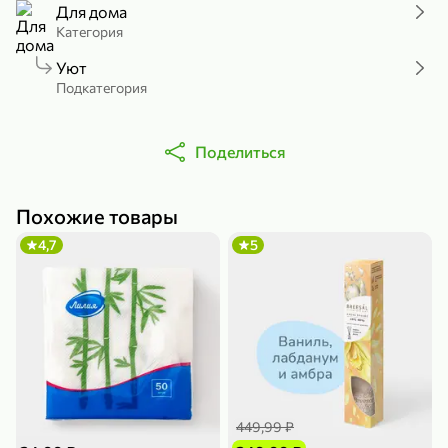
Для дома
Холодный чай белый «J`DAI» со вкусом белого персика, 500 мл
Готовый завтрак «Leonardo» Подушечки с шоколадно-ореховой начинкой, 250 г
Категория
В корзину
В корзину
Уют
Подкатегория
4,8
5
Поделиться
Похожие товары
4,7
5
356,99 ₽
49,99 ₽
299,99 ₽
300 г
230 г
Йогурт питьевой «Yota» без добавления сахара, 300 г
Сыр 50% «Ламбер», 230 г
В корзину
В корзину
5
4
449,99 ₽