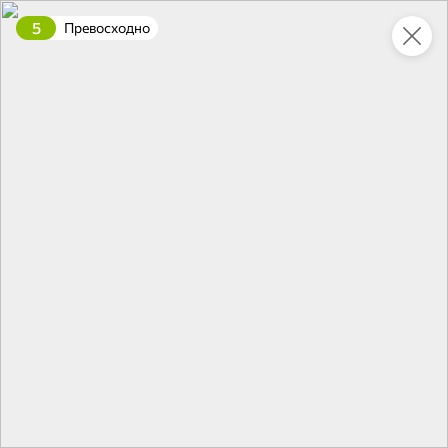
5
Превосходно
Укажите адрес
4,9
4,8
ХИТ
64,99 ₽
59,99 ₽
69,99 ₽
95 г
60 г
Мороженое «Medino» ванильный пломбир в рожке, 95 г
Чипсы «PRO-Чипсы» натуральные картофельные со вкусом краба, 60 г
В корзину
В корзину
4,4
5