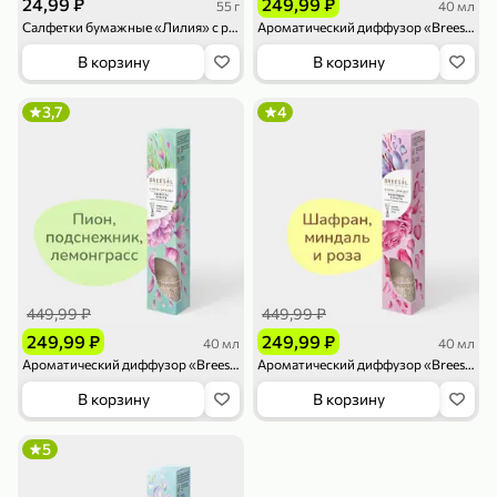
24,99 ₽
249,99 ₽
55 г
40 мл
Салфетки бумажные «Лилия» с рисунком, 50 шт., 55 г
Ароматический диффузор «Breesal aroma» 1001 ночь, 40 мл
В корзину
В корзину
3,7
4
79,99 ₽
159,99 ₽
70 г
500 г
Папайя сушеная «Good fruit», 70 г
Редис, 500 г
В корзину
В корзину
5
5
ХИТ
449,99 ₽
449,99 ₽
249,99 ₽
249,99 ₽
40 мл
40 мл
Ароматический диффузор «Breesal aroma» Свежесть чувств, 40 мл
Ароматический диффузор «Breesal aroma» Волнующая страсть, 40 мл
В корзину
В корзину
5
144,99 ₽