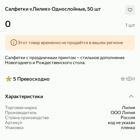
Салфетки «Лилия» Однослойные, 50 шт
0
1 шт
Этот товар временно не продаётся в вашем регионе
299,99 ₽
159,99 ₽
1 кг
130 г
Нектарин красный
Конфеты шоколадные «Babyfox» Galaxy sphere с фундуком, 130 г
Салфетки с праздничным принтом – стильное дополнение
В корзину
В корзину
Новогоднего и Рождественского стола.
5
5
5
Превосходно
1
0
Характеристики
Торговая марка
Лилия
Производитель
ООО Лилия
Страна производства
Россия
Артикул
код не указан
Упаковка
пленка
89,99 ₽
99,99 ₽
69,99 ₽
89,99 ₽
500 мл
250 г