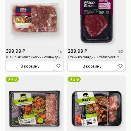
119,99 ₽
159,99 ₽
1 л
800 г
Напиток сильногазированный «Rich» Биттер Лемон, 1 л
Майонезный соус «Calve» Легкий, 800 г
В корзину
В корзину
4,6
5
ХИТ
399,99 ₽
289,99 ₽
1 кг
150 г
Шашлык классический охлажденный «Омский бекон», 1,3 - 2 кг
Стейк из говядины «Мясо есть» Минутка в маринаде, 150 г
В корзину
В корзину
4,8
3,9
189,99 ₽
59,99 ₽
119,99 ₽
49,99 ₽
120 г
39 г
Ветчина «ИНДИлайт» филе индейки Мраморное, в нарезке, 120 г
Печенье «Orion» Choco Boy Сафари кокос, 39 г
В корзину
В корзину
5
5