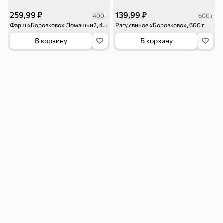
259,99 ₽
139,99 ₽
400 г
600 г
Фарш «Боровково» Домашний, 400 г
Рагу свиное «Боровково», 600 г
В корзину
В корзину
179,99 ₽
159,99 ₽
54,99 ₽
500 г
35 г
Рис «TaMashAe MIADI PREMIUM» басмати пропаренный, 500 г
Кукуруза «Джинн» со вкусом двойного сыра и чили, 35 г
В корзину
В корзину
5
5