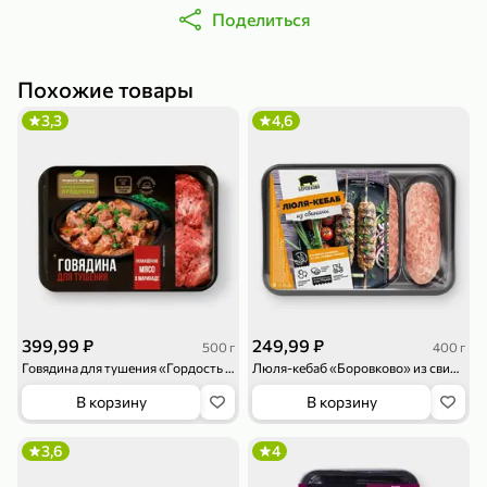
Поделиться
Похожие товары
3,3
4,6
79,99 ₽
159,99 ₽
70 г
500 г
Папайя сушеная «Good fruit», 70 г
Редис, 500 г
В корзину
В корзину
5
5
ХИТ
399,99 ₽
249,99 ₽
500 г
400 г
Говядина для тушения «Гордость фермера», 500 г
Люля-кебаб «Боровково» из свинины, 400 г
В корзину
В корзину
3,6
4
144,99 ₽