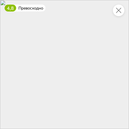
4,8
Превосходно
Укажите адрес
4,9
4,8
ХИТ
64,99 ₽
59,99 ₽
69,99 ₽
95 г
60 г
Мороженое «Medino» ванильный пломбир в рожке, 95 г
Чипсы «PRO-Чипсы» натуральные картофельные со вкусом краба, 60 г
В корзину
В корзину
4,4
5