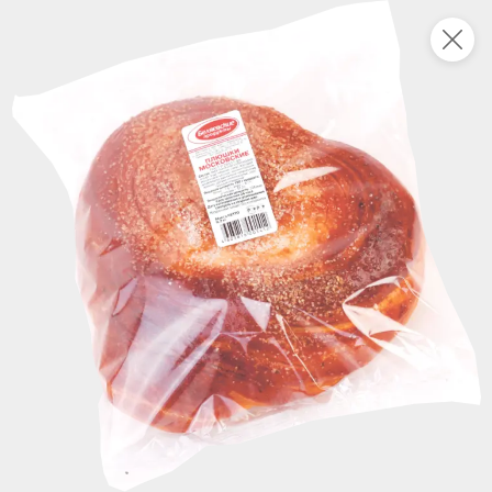
Укажите адрес
4,9
4,8
ХИТ
64,99 ₽
59,99 ₽
69,99 ₽
95 г
60 г
Мороженое «Medino» ванильный пломбир в рожке, 95 г
Чипсы «PRO-Чипсы» натуральные картофельные со вкусом краба, 60 г
В корзину
В корзину
4,4
5