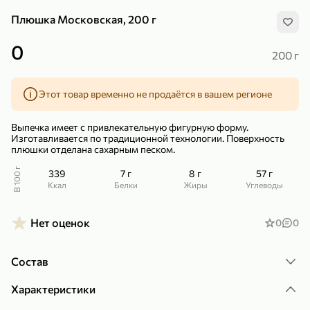
Плюшка Московская, 200 г
0
200 г
Этот товар временно не продаётся в вашем регионе
299,99 ₽
159,99 ₽
1 кг
130 г
Нектарин красный
Конфеты шоколадные «Babyfox» Galaxy sphere с фундуком, 130 г
Выпечка имеет с привлекательную фигурную форму.
В корзину
В корзину
Изготавливается по традиционной технологии. Поверхность
плюшки отделана сахарным песком.
5
5
В 100 г
339
7 г
8 г
57 г
ккал
Белки
Жиры
Углеводы
Нет оценок
0
0
Состав
Характеристики
89,99 ₽
99,99 ₽
69,99 ₽
89,99 ₽
500 мл
250 г