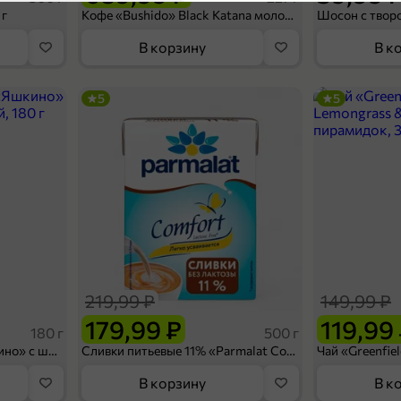
4,3
 г
Кофе «Bushido» Black Katana молотый, 227 г
В корзину
В к
5
5
169,99 ₽
250 г
Паста «Ready2Eat» Болоньезе, 250 г
В корзину
219,99 ₽
149,99 ₽
3,4
179,99 ₽
119,99
180 г
500 г
Вафельный сэндвич «Яшкино» с шоколадной начинкой, 180 г
Сливки питьевые 11% «Parmalat Comfort» безлактозные, 500 г
В корзину
В к