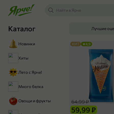
Каталог
Лучшие оц
Новинки
ХИТ
4,9
Хиты
Лето с Ярче!
Много белка
Овощи и фрукты
64,99 ₽
59,99 ₽