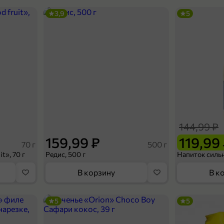
3,9
5
144,99 ₽
159,99 ₽
119,99
70 г
500 г
t», 70 г
Редис, 500 г
В корзину
В к
5
5