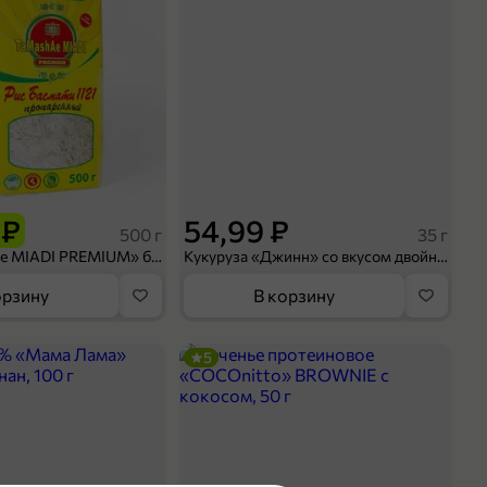
 ₽
54,99 ₽
500 г
35 г
Рис «TaMashAe MIADI PREMIUM» басмати пропаренный, 500 г
Кукуруза «Джинн» со вкусом двойного сыра и чили, 35 г
орзину
В корзину
5