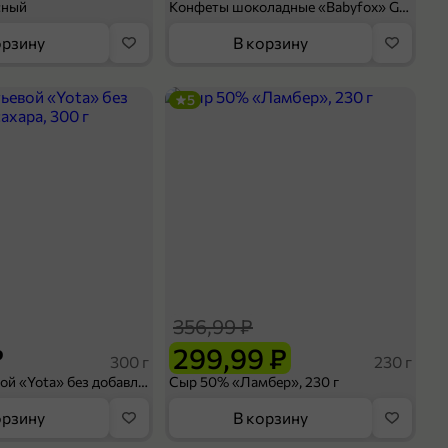
сный
Конфеты шоколадные «Babyfox» Galaxy sphere с фундуком, 130 г
орзину
В корзину
5
356,99 ₽
₽
299,99 ₽
300 г
230 г
Йогурт питьевой «Yota» без добавления сахара, 300 г
Сыр 50% «Ламбер», 230 г
орзину
В корзину