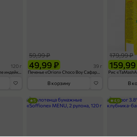
59,99 ₽
179,99 ₽
49,99 ₽
159,99
120 г
39 г
Ветчина «ИНДИлайт» филе индейки Мраморное, в нарезке, 120 г
Печенье «Orion» Choco Boy Сафари кокос, 39 г
В корзину
В к
5
4,9