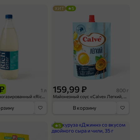
ХИТ
5
 ₽
159,99 ₽
1 л
800 г
Напиток сильногазированный «Rich» Биттер Лемон, 1 л
Майонезный соус «Calve» Легкий, 800 г
орзину
В корзину
5