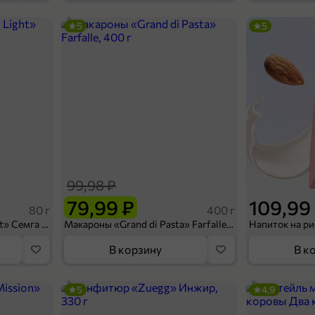
5
5
189,99 ₽
180 г
лаб-сэндвич с курицей, 180 г
В корзину
99,98 ₽
79,99 ₽
109,99
80 г
400 г
Сухарики «Кириешки Light» Семга с сыром, 80 г
Макароны «Grand di Pasta» Farfalle, 400 г
В корзину
В к
5
4,9