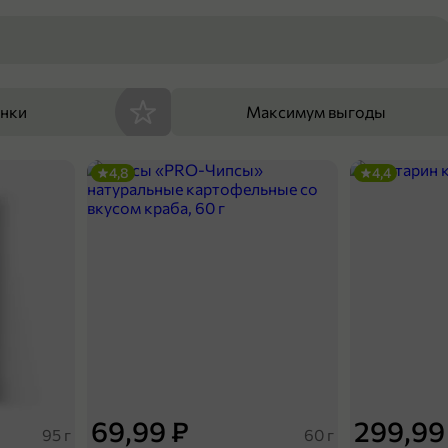
енки
Максимум выгоды
4,8
4,4
69,99 ₽
299,99
95 г
60 г