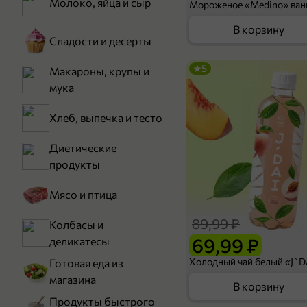
Молоко, яйца и сыр
В корзину
Сладости и десерты
5
Макароны, крупы и
мука
Хлеб, выпечка и тесто
Диетические
продукты
Мясо и птица
89,99 ₽
Колбасы и
69,99 ₽
деликатесы
Готовая еда из
магазина
В корзину
Продукты быстрого