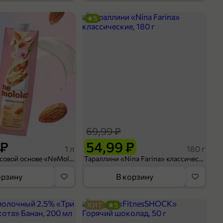
5
69,99 ₽
 ₽
54,99 ₽
1 л
180 г
Напиток на рисовой основе «NeMoloko» «Миндальный», 1 л
Тараллини «Nina Farina» классические, 180 г
орзину
В корзину
ХИТ
5