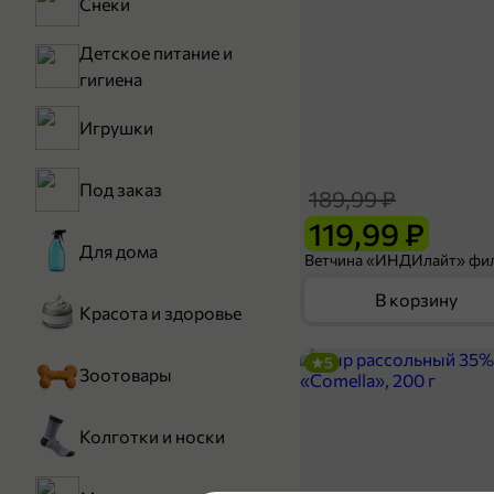
Снеки
Детское питание и
гигиена
Игрушки
Под заказ
189,99 ₽
119,99 ₽
Для дома
В корзину
Красота и здоровье
5
Зоотовары
Колготки и носки