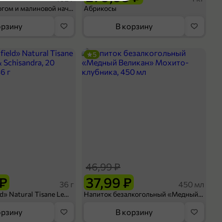
Шосон с творогом и малиновой начинкой, 102 г
Абрикосы
орзину
В корзину
5
46,99 ₽
 ₽
37,99 ₽
36 г
450 мл
Чай «Greenfield» Natural Tisane Lemongrass & Schisandra, 20 пирамидок, 36 г
Напиток безалкогольный «Медный Великан» Мохито-клубника, 450 мл
орзину
В корзину