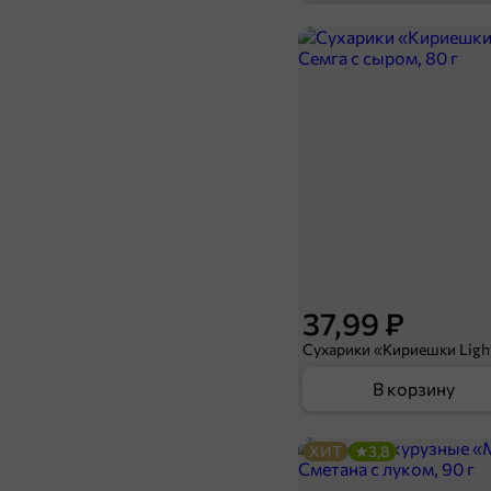
89,99 ₽
300 г
Капуста по-корейски «Бродич» с морковью, 300 г
К
В корзину
37,99 ₽
В корзину
ХИТ
3,8