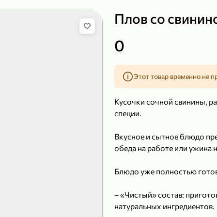
Плов со свинино
0
149,99 ₽
99,99 ₽
39,99 
200 г
120 г
Этот товар временно не п
Сыр рассольный 35% «Comella», 200 г
Полотенца бумажные «Soffione» MENU, 2 рулона, 120 г
В корзину
В к
Кусочки сочной свинины, р
специи.
4,9
5
Вкусное и сытное блюдо пре
обеда на работе или ужина н
Блюдо уже полностью готов
– «Чистый» состав: пригот
натуральных ингредиентов.