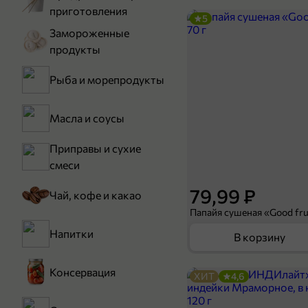
приготовления
5
Замороженные
продукты
Рыба и морепродукты
Масла и соусы
Приправы и сухие
смеси
79,99 ₽
Чай, кофе и какао
Папайя сушеная «Good frui
Напитки
В корзину
Консервация
ХИТ
4,6