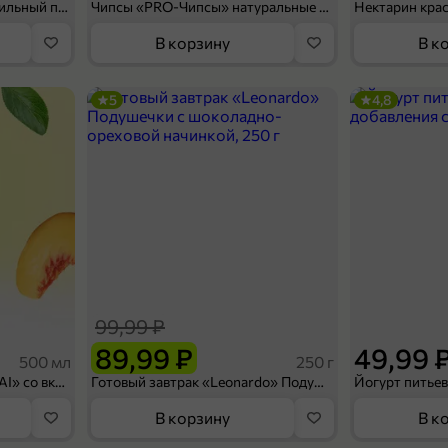
Мороженое «Medino» ванильный пломбир в рожке, 95 г
Чипсы «PRO-Чипсы» натуральные картофельные со вкусом краба, 60 г
Нектарин кра
В корзину
В к
5
4,8
99,99 ₽
89,99 ₽
49,99 
500 мл
250 г
Холодный чай белый «J`DAI» со вкусом белого персика, 500 мл
Готовый завтрак «Leonardo» Подушечки с шоколадно-ореховой начинкой, 250 г
В корзину
В к