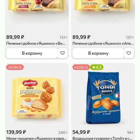
119,99 ₽
159,99 ₽
1 л
800 г
Напиток сильногазированный «Rich» Биттер Лемон, 1 л
Майонезный соус «Calve» Легкий, 800 г
В корзину
В корзину
4,6
5
ХИТ
89,99 ₽
89,99 ₽
137 г
137 г
Печенье сдобное «Яшкино» «Вишня», 137 г
Печенье сдобное «Яшкино» «Апельсин», 137 г
В корзину
В корзину
4,5
НОВОЕ
НОВОЕ
189,99 ₽
59,99 ₽
119,99 ₽
49,99 ₽
120 г
39 г
Ветчина «ИНДИлайт» филе индейки Мраморное, в нарезке, 120 г
Печенье «Orion» Choco Boy Сафари кокос, 39 г
В корзину
В корзину
5
5
139,99 ₽
54,99 ₽
240 г
94 г
Мини-пышечки «Яшкино» в карамельной глазури, 240 г
Воздушные сухарики «Tondi» в сахаре, 94 г