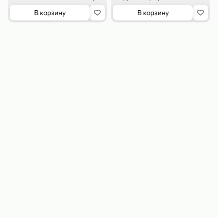
В корзину
В корзину
179,99 ₽
159,99 ₽
54,99 ₽
500 г
35 г
Рис «TaMashAe MIADI PREMIUM» басмати пропаренный, 500 г
Кукуруза «Джинн» со вкусом двойного сыра и чили, 35 г
В корзину
В корзину
5
5