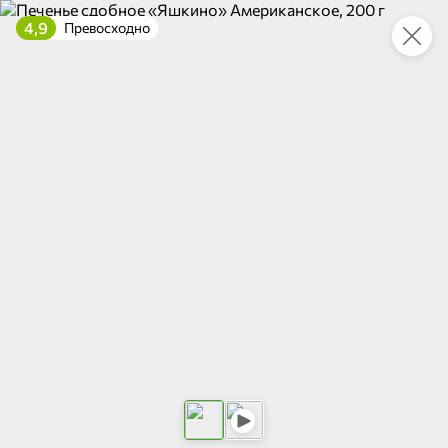
4,9
Превосходно
Укажите адрес
4,9
4,8
ХИТ
64,99 ₽
59,99 ₽
69,99 ₽
95 г
60 г
Мороженое «Medino» ванильный пломбир в рожке, 95 г
Чипсы «PRO-Чипсы» натуральные картофельные со вкусом краба, 60 г
В корзину
В корзину
4,6
5