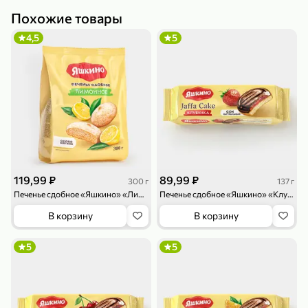
Похожие товары
4,5
5
79,99 ₽
159,99 ₽
70 г
500 г
Папайя сушеная «Good fruit», 70 г
Редис, 500 г
В корзину
В корзину
5
5
ХИТ
119,99 ₽
89,99 ₽
300 г
137 г
Печенье сдобное «Яшкино» «Лимонное», 300 г
Печенье сдобное «Яшкино» «Клубника», 137 г
В корзину
В корзину
5
5
144,99 ₽