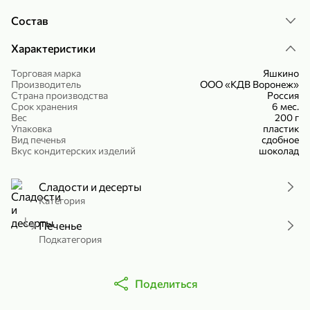
Холодный чай белый «J`DAI» со вкусом белого персика, 500 мл
Готовый завтрак «Leonardo» Подушечки с шоколадно-ореховой начинкой, 250 г
Состав
В корзину
В корзину
Характеристики
4,8
5
Торговая марка
Яшкино
Производитель
ООО «КДВ Воронеж»
Страна производства
Россия
Срок хранения
6 мес.
Вес
200 г
Упаковка
пластик
Вид печенья
сдобное
Вкус кондитерских изделий
шоколад
Сладости и десерты
356,99 ₽
Категория
49,99 ₽
299,99 ₽
300 г
230 г
Йогурт питьевой «Yota» без добавления сахара, 300 г
Сыр 50% «Ламбер», 230 г
Печенье
Подкатегория
В корзину
В корзину
5
3,9
Поделиться