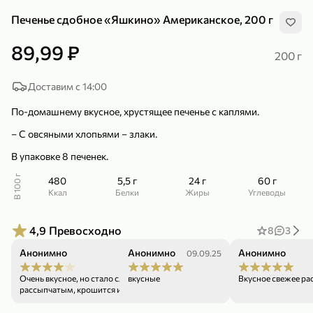
Печенье сдобное «Яшкино» Американское, 200 г
89,99 ₽
200 г
Доставим с 14:00
299,99 ₽
159,99 ₽
1 кг
130 г
По-домашнему вкусное, хрустящее печенье с каплями.
Нектарин красный
Конфеты шоколадные «Babyfox» Galaxy sphere с фундуком, 130 г
– С овсяными хлопьями – злаки.
В корзину
В корзину
В упаковке 8 печенек.
5
5
В 100 г
480
5,5 г
24 г
60 г
ккал
Белки
Жиры
Углеводы
4,9
Превосходно
8
3
Анонимно
Анонимно
Анонимно
21.09.25
09.09.25
Очень вкусное, но стало слишком
вкусные
Вкусное свежее ра
рассыпчатым, крошится и морит.
89,99 ₽
99,99 ₽
69,99 ₽
89,99 ₽
500 мл
250 г