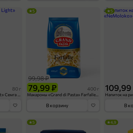
5
5
259,99 ₽
149,99 ₽
360 г
Соус томатный «Bravente» Базилико, 360 г
В корзину
99,98 ₽
79,99 ₽
109,99
80 г
400 г
Сухарики «Кириешки Light» Семга с сыром, 80 г
Макароны «Grand di Pasta» Farfalle, 400 г
В корзину
В к
5
4,9