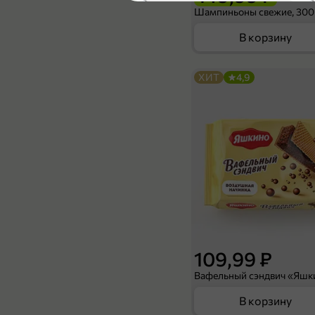
Шампиньоны свежие, 300
В корзину
ХИТ
4,9
189,99 ₽
119,99 ₽
270 г
Томатная паста «Помидорка» с базиликом, 270 г
В корзину
4,5
109,99 ₽
В корзину