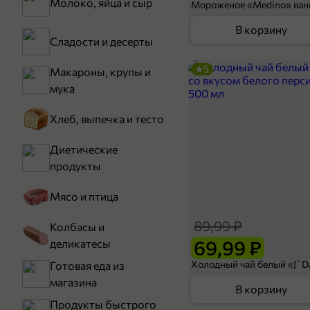
Молоко, яйца и сыр
В корзину
Сладости и десерты
5
Макароны, крупы и
мука
Хлеб, выпечка и тесто
Диетические
продукты
Мясо и птица
89,99 ₽
Колбасы и
69,99 ₽
деликатесы
Готовая еда из
магазина
В корзину
Продукты быстрого