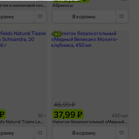
Шосон с творогом и малиновой начинкой, 102 г
Абрикосы
орзину
В корзину
сты, соусы
5
оделиться
46,99 ₽
 ₽
37,99 ₽
36 г
450 мл
Чай «Greenfield» Natural Tisane Lemongrass & Schisandra, 20 пирамидок, 36 г
Напиток безалкогольный «Медный Великан» Мохито-клубника, 450 мл
орзину
В корзину