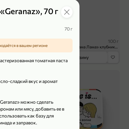
«Geranaz», 70 г
70 г
 ₽
39,99 ₽
70 г
100 г
родаётся в вашем регионе
Колбаса сыровяленая «ИНДИлайт» Сабросо Монте, в нарезке, 70 г
Творог 3.8% «Мама Лама» клубника-банан, 100 г
орзину
В корзину
астеризованная томатная паста
5
сло-сладкий вкус и аромат
«Geranaz» можно сделать
онам или мясу, добавить ее в
спользовать как базу для
инада и заправок.