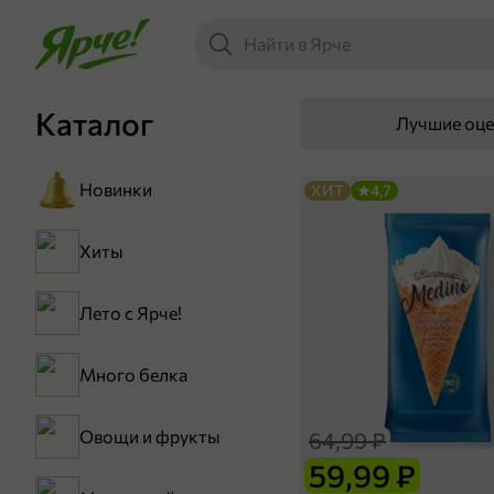
Каталог
Лучшие оц
Новинки
ХИТ
4,7
Хиты
Лето с Ярче!
Много белка
Овощи и фрукты
64,99 ₽
59,99 ₽