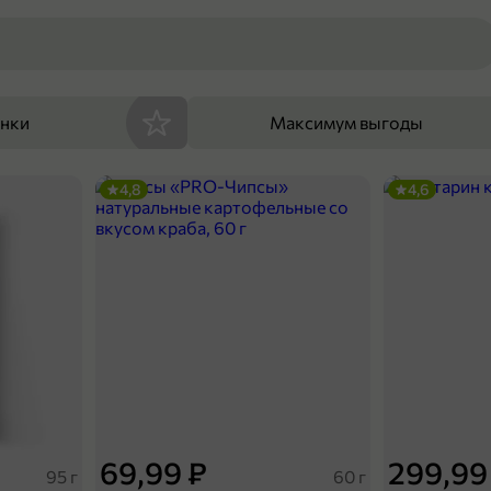
енки
Максимум выгоды
4,8
4,6
69,99 ₽
299,99
95 г
60 г