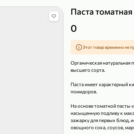
Паста томатная 
0
149,99 ₽
219,99 ₽
99,99 ₽
139,99
200 г
120 г
Этот товар временно не п
Сыр рассольный 35% «Comella», 200 г
Полотенца бумажные «Soffione» MENU, 2 рулона, 120 г
В корзину
В к
Органическая натуральная п
высшего сорта.
4,9
5
Паста имеет характерный ки
помидоров.
На основе томатной пасты 
насыщенную подливу к макар
зажарку для первых блюд, и
овощного сока, соусов, мар