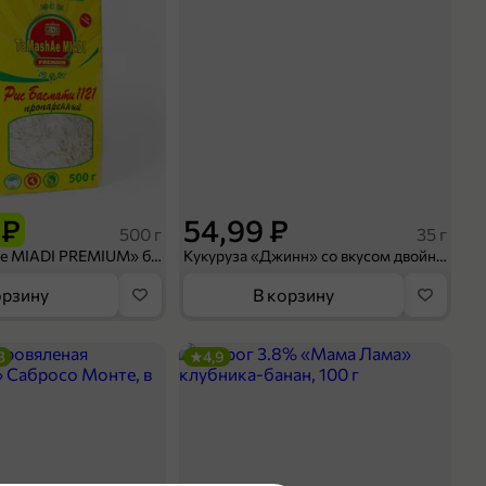
 ₽
54,99 ₽
500 г
35 г
Рис «TaMashAe MIADI PREMIUM» басмати пропаренный, 500 г
Кукуруза «Джинн» со вкусом двойного сыра и чили, 35 г
орзину
В корзину
3
4,9