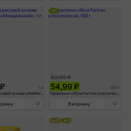
5
69,99 ₽
 ₽
54,99 ₽
1 л
180 г
Напиток на рисовой основе «NeMoloko» «Миндальный», 1 л
Тараллини «Nina Farina» классические, 180 г
орзину
В корзину
ХИТ
5