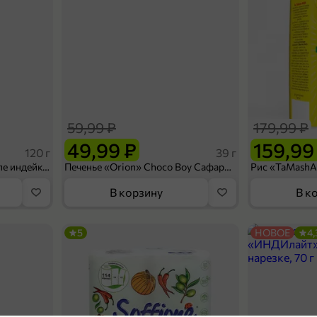
59,99 ₽
179,99 ₽
49,99 ₽
159,99
120 г
39 г
Ветчина «ИНДИлайт» филе индейки Мраморное, в нарезке, 120 г
Печенье «Orion» Choco Boy Сафари кокос, 39 г
В корзину
В к
5
НОВОЕ
4,