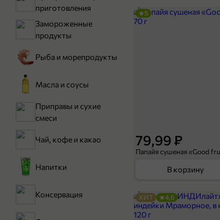
приготовления
5
Замороженные
продукты
Рыба и морепродукты
Масла и соусы
Приправы и сухие
смеси
79,99 ₽
Чай, кофе и какао
Папайя сушеная «Good frui
Напитки
В корзину
Консервация
ХИТ
4,6