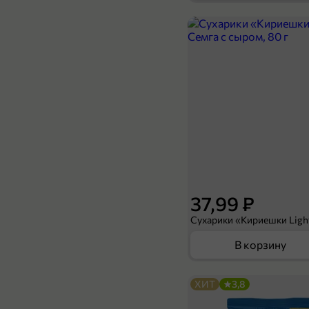
259,99 ₽
149,99 ₽
360 г
Соус томатный «Bravente» Арраббьята, 360 г
В корзину
37,99 ₽
В корзину
ХИТ
3,8