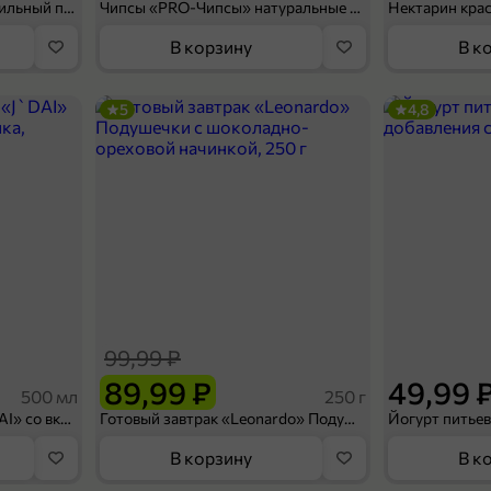
Мороженое «Medino» ванильный пломбир в рожке, 95 г
Чипсы «PRO-Чипсы» натуральные картофельные со вкусом краба, 60 г
Нектарин кра
В корзину
В к
5
4,8
99,99 ₽
89,99 ₽
49,99 
500 мл
250 г
Холодный чай белый «J`DAI» со вкусом белого персика, 500 мл
Готовый завтрак «Leonardo» Подушечки с шоколадно-ореховой начинкой, 250 г
В корзину
В к