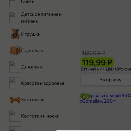
Снеки
Детское питание и
гигиена
Игрушки
Под заказ
189,99 ₽
119,99 ₽
Для дома
В корзину
Красота и здоровье
5
Зоотовары
Колготки и носки