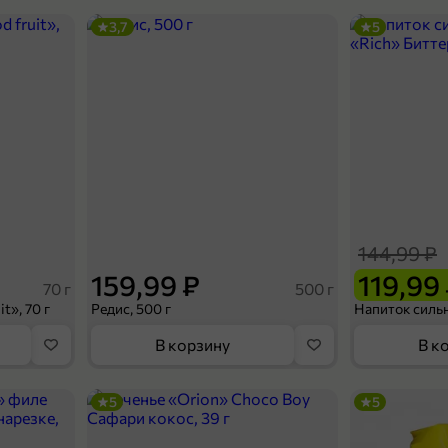
3,7
5
144,99 ₽
159,99 ₽
119,99
70 г
500 г
t», 70 г
Редис, 500 г
В корзину
В к
5
5