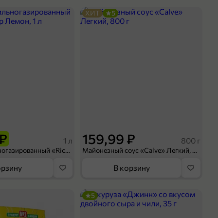
ХИТ
5
 ₽
159,99 ₽
1 л
800 г
Напиток сильногазированный «Rich» Биттер Лемон, 1 л
Майонезный соус «Calve» Легкий, 800 г
орзину
В корзину
5