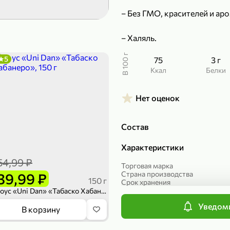
– Без ГМО, красителей и ар
299,99 ₽
199,99 ₽
149,98 ₽
149,99
50 г
300 г
– Халяль.
Печенье протеиновое «COCOnitto» BROWNIE с кокосом, 50 г
Манго «Good fruit» резаное, 300 г
В 100 г
5
75
3 г
В корзину
В к
ккал
Белки
ХИТ
4,7
Нет оценок
Состав
Характеристики
54,99 ₽
Торговая марка
Страна производства
39,99 ₽
150 г
Срок хранения
Вес
Соус «Uni Dan» «Табаско Хабанеро», 150 г
Артикул
Уведоми
Упаковка
839,99 ₽
В корзину
Вид соуса
689,99 ₽
59,99 
Вкус соуса
300 г
227 г