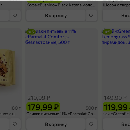
4,6
 г
Кофе «Bushido» Black Katana молотый, 227 г
Масла и соусы
В корзину
В к
Категория
Кетчупы, томатные па
5
5
Подкатегория
П
124,99 ₽
99,99 ₽
280 г
Соус томатный оригинальный «Uni Dan» «Сальса», 280 г
В корзину
219,99 ₽
149,99 ₽
4,7
179,99 ₽
119,99
180 г
500 г
Вафельный сэндвич «Яшкино» с шоколадной начинкой, 180 г
Сливки питьевые 11% «Parmalat Comfort» безлактозные, 500 г
В корзину
В к