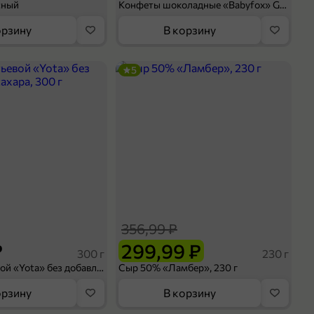
сный
Конфеты шоколадные «Babyfox» Galaxy sphere с фундуком, 130 г
орзину
В корзину
5
356,99 ₽
₽
299,99 ₽
300 г
230 г
Йогурт питьевой «Yota» без добавления сахара, 300 г
Сыр 50% «Ламбер», 230 г
орзину
В корзину