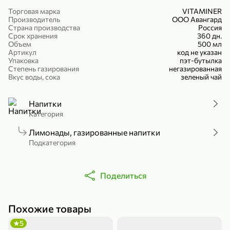
Холодный чай белый «J`DAI» со вкусом белого персика, 500 мл
Готовый завтрак «Leonardo» Подушечки с шоколадно-ореховой начинкой, 250 г
Торговая марка
VITAMINER
Производитель
ООО Авангард
В корзину
В корзину
Страна производства
Россия
Срок хранения
360 дн.
Объем
500 мл
4,8
5
Артикул
код не указан
Упаковка
пэт-бутылка
Степень газирования
негазированная
Вкус воды, сока
зеленый чай
Напитки
Категория
Лимонады, газированные напитки
356,99 ₽
Подкатегория
49,99 ₽
299,99 ₽
300 г
230 г
Йогурт питьевой «Yota» без добавления сахара, 300 г
Сыр 50% «Ламбер», 230 г
Поделиться
В корзину
В корзину
5
4
Похожие товары
5