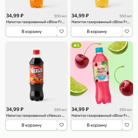
119,99 ₽
159,99 ₽
1 л
800 г
Напиток сильногазированный «Rich» Биттер Лемон, 1 л
Майонезный соус «Calve» Легкий, 800 г
34,99 ₽
34,99 ₽
550 мл
550 мл
В корзину
В корзину
Напиток газированный «Blow Fruits» Абрикос-миндаль, 550 мл
Напиток газированный «Blow Fruits» Груша-розмарин, 550 мл
В корзину
В корзину
4,6
5
ХИТ
5
189,99 ₽
59,99 ₽
119,99 ₽
49,99 ₽
120 г
39 г
Ветчина «ИНДИлайт» филе индейки Мраморное, в нарезке, 120 г
Печенье «Orion» Choco Boy Сафари кокос, 39 г
34,99 ₽
34,99 ₽
550 мл
550 мл
В корзину
В корзину
Напиток газированный «Nexus» Cola Кленовый сироп-Карамель, 550 мл
Напиток газированный «Blow Fruits» Вишня-Лайм, 550 мл
В корзину
В корзину
5
5