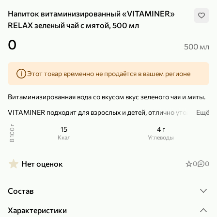
Напиток витаминизированный «VITAMINER»
RELAX зеленый чай с мятой, 500 мл
0
500 мл
299,99 ₽
159,99 ₽
1 кг
130 г
Этот товар временно не продаётся в вашем регионе
Нектарин красный
Конфеты шоколадные «Babyfox» Galaxy sphere с фундуком, 130 г
В корзину
В корзину
Витаминизированная вода со вкусом вкус зеленого чая и мяты.
VITAMINER подходит для взрослых и детей, отлично утоляет
Ещё
5
5
жажду, укрепляет нервную систему и помогает поддерживать
организм в тонусе.
В 100 г
15
4 г
ккал
Углеводы
Напиток обогащен витаминами группы B, магнием и
микроэлементами.
Нет оценок
0
0
Состав
89,99 ₽
99,99 ₽
Характеристики
69,99 ₽
89,99 ₽
500 мл
250 г