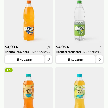
79,99 ₽
159,99 ₽
70 г
500 г
Папайя сушеная «Good fruit», 70 г
Редис, 500 г
54,99 ₽
54,99 ₽
1,5 л
1,5 л
В корзину
В корзину
Напиток газированный «Nexus» Orange, 1,5 л
Напиток газированный «Nexus» Lemon-lime, 1,5 л
В корзину
В корзину
5
5
ХИТ
5
144,99 ₽