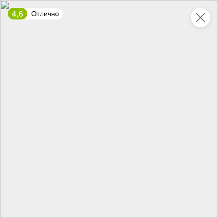
4,6
Отлично
Укажите адрес
4,7
4,8
ХИТ
64,99 ₽
59,99 ₽
69,99 ₽
95 г
60 г
Мороженое «Medino» ванильный пломбир в рожке, 95 г
Чипсы «PRO-Чипсы» натуральные картофельные со вкусом краба, 60 г
В корзину
В корзину
4,6
5