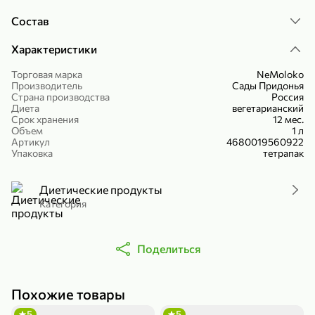
Холодный чай белый «J`DAI» со вкусом белого персика, 500 мл
Готовый завтрак «Leonardo» Подушечки с шоколадно-ореховой начинкой, 250 г
Состав
В корзину
В корзину
Характеристики
4,8
5
Торговая марка
NeMoloko
Производитель
Сады Придонья
Страна производства
Россия
Диета
вегетарианский
Срок хранения
12 мес.
Объем
1 л
Артикул
4680019560922
Упаковка
тетрапак
Диетические продукты
356,99 ₽
Категория
49,99 ₽
299,99 ₽
300 г
230 г
Йогурт питьевой «Yota» без добавления сахара, 300 г
Сыр 50% «Ламбер», 230 г
В корзину
В корзину
Поделиться
5
3,9
Похожие товары
5
5