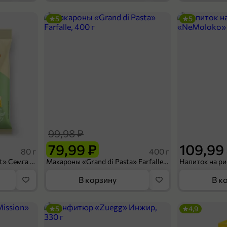
5
5
99,98 ₽
79,99 ₽
109,99
80 г
400 г
Сухарики «Кириешки Light» Семга с сыром, 80 г
Макароны «Grand di Pasta» Farfalle, 400 г
В корзину
В к
5
4,9