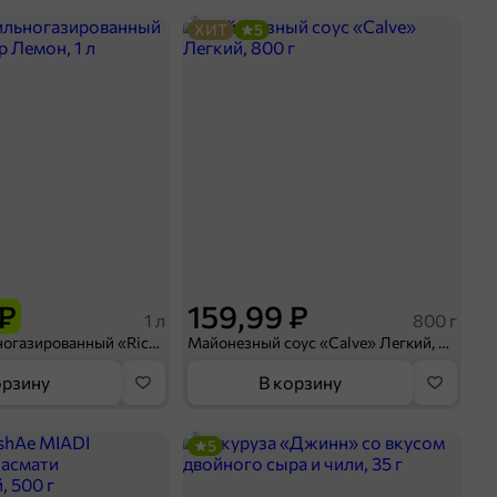
ХИТ
5
 ₽
159,99 ₽
1 л
800 г
Напиток сильногазированный «Rich» Биттер Лемон, 1 л
Майонезный соус «Calve» Легкий, 800 г
орзину
В корзину
5