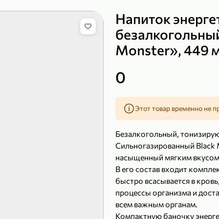
Напиток энерге
безалкогольный
Monster», 449 
149,99 ₽
99,99 ₽
39,99 
200 г
120 г
0
Сыр рассольный 35% «Comella», 200 г
Полотенца бумажные «Soffione» MENU, 2 рулона, 120 г
В корзину
В к
Этот товар временно не п
4,9
5
Безалкогольный, тонизирую
Сильногазированный Black M
насыщенный мягким вкусом
В его состав входит компле
быстро всасывается в кровь
процессы организма и доста
всем важным органам.
Компактную баночку энергет