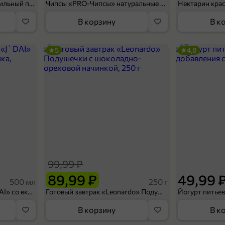
Мороженое «Medino» ванильный пломбир в рожке, 95 г
Чипсы «PRO-Чипсы» натуральные картофельные со вкусом краба, 60 г
Нектарин кра
В корзину
В к
5
4,8
99,99 ₽
89,99 ₽
49,99 
500 мл
250 г
Холодный чай белый «J`DAI» со вкусом белого персика, 500 мл
Готовый завтрак «Leonardo» Подушечки с шоколадно-ореховой начинкой, 250 г
В корзину
В к