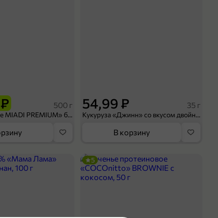
 ₽
54,99 ₽
500 г
35 г
Рис «TaMashAe MIADI PREMIUM» басмати пропаренный, 500 г
Кукуруза «Джинн» со вкусом двойного сыра и чили, 35 г
орзину
В корзину
5