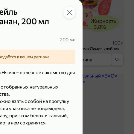
ейль
нан, 200 мл
 ₽
39,99 ₽
200 мл
70 г
100 г
Колбаса сыровяленая «ИНДИлайт» Сабросо Монте, в нарезке, 70 г
Творог 3.8% «Мама Лама» клубника-банан, 100 г
родаётся в вашем регионе
орзину
В корзину
Няня» – полезное лакомство для
5
о отобранных натуральных
ства.
жно взять с собой на прогулку
если упаковка не повреждена,
ару, при этом белок и кальций,
о, в нем сохранятся.