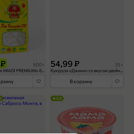
 ₽
54,99 ₽
500 г
35 г
Рис «TaMashAe MIADI PREMIUM» басмати пропаренный, 500 г
Кукуруза «Джинн» со вкусом двойного сыра и чили, 35 г
орзину
В корзину
3
4,9