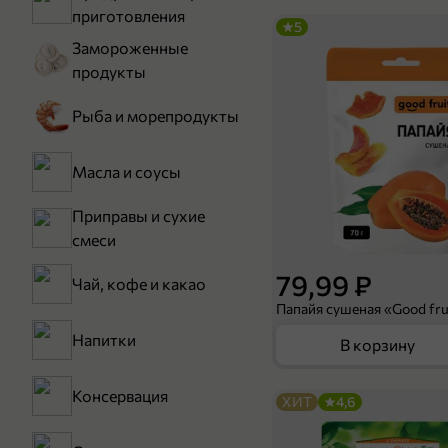
приготовления
5
Замороженные
продукты
Рыба и морепродукты
Масла и соусы
Приправы и сухие
смеси
79,99 ₽
Чай, кофе и какао
Папайя сушеная «Good frui
Напитки
В корзину
Консервация
ХИТ
4,6