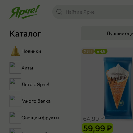
Каталог
Лучшие оц
Новинки
ХИТ
4,9
Хиты
Лето с Ярче!
Много белка
Овощи и фрукты
64,99 ₽
59,99 ₽