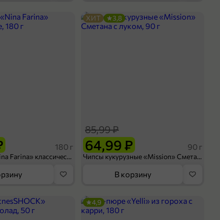
ХИТ
3,8
85,99 ₽
₽
64,99 ₽
180 г
90 г
Тараллини «Nina Farina» классические, 180 г
Чипсы кукурузные «Mission» Сметана с луком, 90 г
орзину
В корзину
4,9