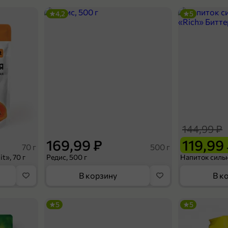
4,2
5
144,99 ₽
169,99 ₽
119,99
70 г
500 г
t», 70 г
Редис, 500 г
В корзину
В к
5
5