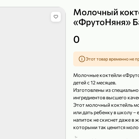
Молочный кокт
«ФрутоНяня» Ба
149,99 ₽
219,99 ₽
0
99,99 ₽
139,99
200 г
120 г
Сыр рассольный 35% «Comella», 200 г
Полотенца бумажные «Soffione» MENU, 2 рулона, 120 г
Этот товар временно не п
В корзину
В к
Молочные коктейли «Фруто
4,9
4,9
детей с 12 месяцев.
Изготовлены из специальн
ингредиентов высшего каче
Этот молочный коктейль мо
или дать ребенку в школу – 
напиток не скиснет даже в ж
которыми так ценится молок