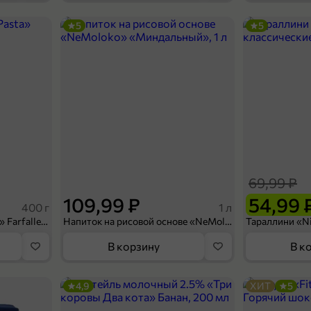
5
5
32,99 ₽
200 мл
Нектар «Бегемотик Бонди» Смузи банан, клубника, 200 мл
В корзину
69,99 ₽
109,99 ₽
54,99 
400 г
1 л
Макароны «Grand di Pasta» Farfalle, 400 г
Напиток на рисовой основе «NeMoloko» «Миндальный», 1 л
В корзину
В к
4,9
ХИТ
5