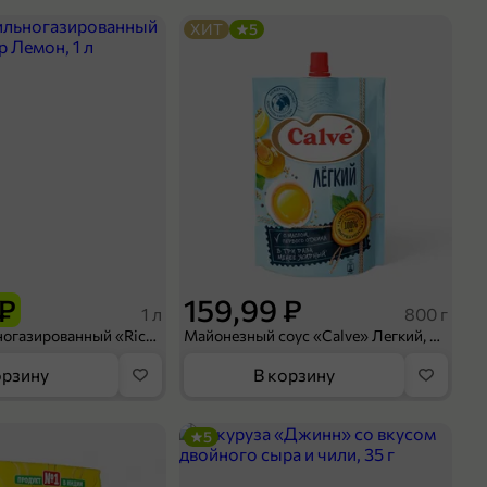
ХИТ
5
 ₽
159,99 ₽
1 л
800 г
Напиток сильногазированный «Rich» Биттер Лемон, 1 л
Майонезный соус «Calve» Легкий, 800 г
орзину
В корзину
5