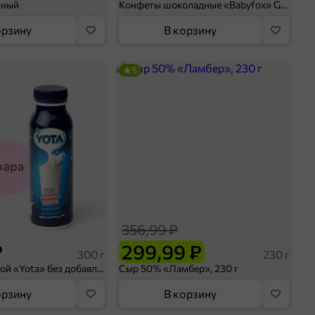
сный
Конфеты шоколадные «Babyfox» Galaxy sphere с фундуком, 130 г
орзину
В корзину
5
356,99 ₽
₽
299,99 ₽
300 г
230 г
Йогурт питьевой «Yota» без добавления сахара, 300 г
Сыр 50% «Ламбер», 230 г
орзину
В корзину