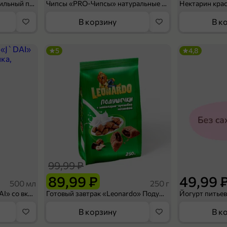
Мороженое «Medino» ванильный пломбир в рожке, 95 г
Чипсы «PRO-Чипсы» натуральные картофельные со вкусом краба, 60 г
Нектарин кра
В корзину
В к
5
4,8
99,99 ₽
89,99 ₽
49,99 
500 мл
250 г
Холодный чай белый «J`DAI» со вкусом белого персика, 500 мл
Готовый завтрак «Leonardo» Подушечки с шоколадно-ореховой начинкой, 250 г
В корзину
В к