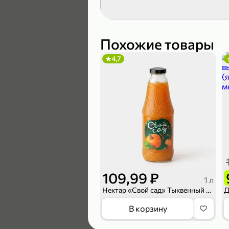
119,99 ₽
89,99 ₽
Похожие товары
4,7
В корзину
5
109,99 ₽
1 л
Нектар «Свой сад» Тыквенный с мякотью, 1 л
104,99 ₽
В корзину
83,99 ₽