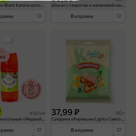
Кофе «Bushido» Black Katana молотый, 227 г
Шосон с творогом и малиновой начинкой, 102 г
орзину
В корзину
оделиться
₽
37,99 ₽
450 мл
80 г
Напиток безалкогольный «Медный Великан» Мохито-клубника, 450 мл
Сухарики «Кириешки Light» Семга с сыром, 80 г
орзину
В корзину