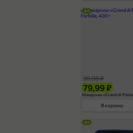
5
36,99 ₽
200 мл
Молоко 3.2% «Наша Маша» обогащенное, для детей, 200 мл
В корзину
99,98 ₽
79,99 ₽
В корзину
5