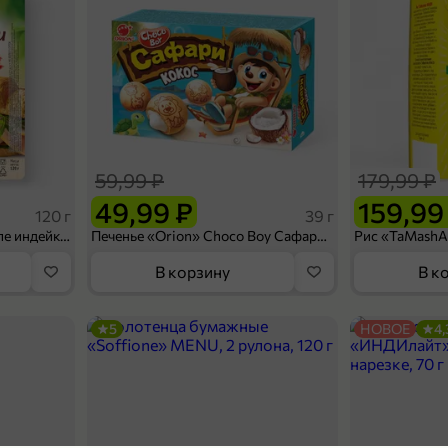
59,99 ₽
179,99 ₽
49,99 ₽
159,99
120 г
39 г
Ветчина «ИНДИлайт» филе индейки Мраморное, в нарезке, 120 г
Печенье «Orion» Choco Boy Сафари кокос, 39 г
В корзину
В к
5
НОВОЕ
4,