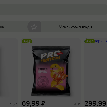
енки
Максимум выгоды
4,8
4,4
69,99 ₽
299,99
95 г
60 г