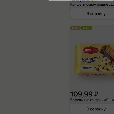
4,8
В корзину
ХИТ
4,9
40,99 ₽
200 г
Биолакт 2.8% «Наша Маша» яблоко-груша, 200 г
В корзину
5
109,99 ₽
В корзину