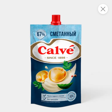
Укажите адрес
4,9
4,8
ХИТ
64,99 ₽
59,99 ₽
69,99 ₽
95 г
60 г
Мороженое «Medino» ванильный пломбир в рожке, 95 г
Чипсы «PRO-Чипсы» натуральные картофельные со вкусом краба, 60 г
В корзину
В корзину
4,4
5