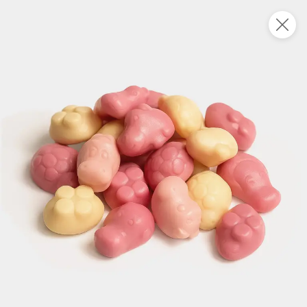
Укажите адрес
4,7
4,8
ХИТ
64,99 ₽
59,99 ₽
69,99 ₽
95 г
60 г
Мороженое «Medino» ванильный пломбир в рожке, 95 г
Чипсы «PRO-Чипсы» натуральные картофельные со вкусом краба, 60 г
В корзину
В корзину
4,6
5