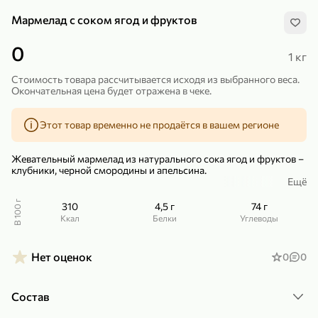
Мармелад с соком ягод и фруктов
0
1 кг
Стоимость товара рассчитывается исходя из выбранного веса.
Окончательная цена будет отражена в чеке.
299,99 ₽
159,99 ₽
1 кг
130 г
Нектарин красный
Конфеты шоколадные «Babyfox» Galaxy sphere с фундуком, 130 г
Этот товар временно не продаётся в вашем регионе
В корзину
В корзину
Жевательный мармелад из натурального сока ягод и фруктов –
5
5
клубники, черной смородины и апельсина.
Ещё
Благодаря оригинальной форме, мармелад является простым
конструктором для малышей - развивает воображение и
В 100 г
310
4,5 г
74 г
мелкую моторику ребенка.
ккал
Белки
Углеводы
Из половинок зверушек можно составить бегемотика, львенка,
черепашку или, соединяя мармеладки в произвольной форме, –
Нет оценок
0
0
собрать фантазийных животных.
Состав
89,99 ₽
99,99 ₽
69,99 ₽
89,99 ₽
500 мл
250 г