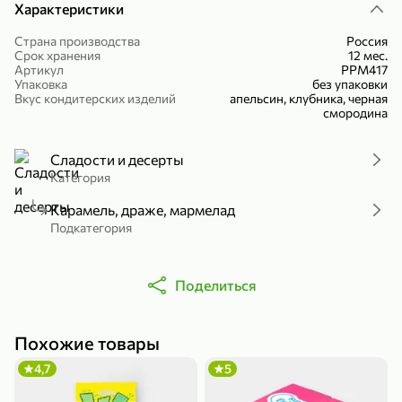
Характеристики
Холодный чай белый «J`DAI» со вкусом белого персика, 500 мл
Готовый завтрак «Leonardo» Подушечки с шоколадно-ореховой начинкой, 250 г
Страна производства
Россия
В корзину
В корзину
Срок хранения
12 мес.
Артикул
РРМ417
4,8
5
Упаковка
без упаковки
Вкус кондитерских изделий
апельсин, клубника, черная
смородина
Сладости и десерты
Категория
Карамель, драже, мармелад
Подкатегория
356,99 ₽
49,99 ₽
299,99 ₽
300 г
230 г
Поделиться
Йогурт питьевой «Yota» без добавления сахара, 300 г
Сыр 50% «Ламбер», 230 г
В корзину
В корзину
Похожие товары
5
3,9
4,7
5