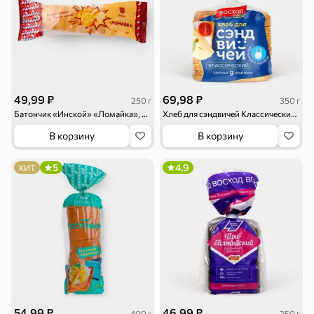
119,99 ₽
159,99 ₽
1 л
800 г
Напиток сильногазированный «Rich» Биттер Лемон, 1 л
Майонезный соус «Calve» Легкий, 800 г
В корзину
В корзину
4,6
5
ХИТ
49,99 ₽
69,98 ₽
250 г
350 г
Батончик «Инской» «Ломайка», 250 г
Хлеб для сэндвичей Классический, 350 г
В корзину
В корзину
5
4,9
ХИТ
189,99 ₽
59,99 ₽
119,99 ₽
49,99 ₽
120 г
39 г
Ветчина «ИНДИлайт» филе индейки Мраморное, в нарезке, 120 г
Печенье «Orion» Choco Boy Сафари кокос, 39 г
В корзину
В корзину
5
5
54,99 ₽
46,99 ₽
400 г
250 г