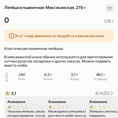
Лепёшка пшеничная Мексиканская, 276 г
0
276 г
Этот товар временно не продаётся в вашем регионе
299,99 ₽
159,99 ₽
1 кг
130 г
Нектарин красный
Конфеты шоколадные «Babyfox» Galaxy sphere с фундуком, 130 г
Классическая пшеничная лепёшка.
В корзину
В корзину
В мексиканской кухне обычно используется для приготовления
сытных рулетов, кесадильи и других закусок. Можно подавать
5
5
вместо хлеба.
В 100 г
240
6,3 г
3,7 г
48,1 г
ккал
Белки
Жиры
Углеводы
3,1
16
8
Анонимно
Анонимно
Анонимно
19.03.26
01.03.26
89,99 ₽
99,99 ₽
Ужасные лепешки, заказывала первый раз -
Неожиданно слипшиеся лепешки. Так сказать
Лепешки слиплись,
сегодня привезли - это ужас какой-то!!
для тех кто любит все и сразу,
порвались.
69,99 ₽
89,99 ₽
500 мл
250 г