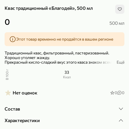
Квас традиционный «Благодей», 500 мл
0
500 мл
Этот товар временно не продаётся в вашем регионе
299,99 ₽
159,99 ₽
1 кг
130 г
Нектарин красный
Конфеты шоколадные «Babyfox» Galaxy sphere с фундуком, 130 г
Традиционный квас, фильтрованный, пастеризованный.
В корзину
В корзину
Хорошо утоляет жажду.
Прекрасный кисло-сладкий вкус этого кваса знаком всем и
Ещё
любим с детства. Напиток с ароматом ржаного хлеба снимает
5
5
усталость, помогает утолить голод и нормализовать
В 100 г
33
пищеварительную деятельность.
ккал
Нет оценок
0
0
Состав
Характеристики
89,99 ₽
99,99 ₽
69,99 ₽
89,99 ₽
500 мл
250 г