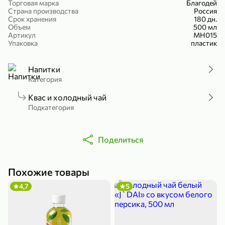
Торговая марка
Благодей
Холодный чай белый «J`DAI» со вкусом белого персика, 500 мл
Готовый завтрак «Leonardo» Подушечки с шоколадно-ореховой начинкой, 250 г
Страна производства
Россия
Срок хранения
180 дн.
В корзину
В корзину
Объем
500 мл
Артикул
МН015
Упаковка
пластик
4,8
5
Напитки
Категория
Квас и холодный чай
Подкатегория
356,99 ₽
Поделиться
49,99 ₽
299,99 ₽
300 г
230 г
Йогурт питьевой «Yota» без добавления сахара, 300 г
Сыр 50% «Ламбер», 230 г
Похожие товары
В корзину
В корзину
4,7
5
5
3,7