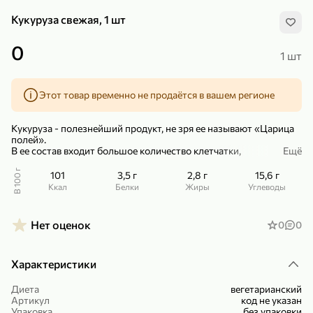
Кукуруза свежая, 1 шт
0
1 шт
Этот товар временно не продаётся в вашем регионе
299,99 ₽
159,99 ₽
1 кг
130 г
Нектарин красный
Конфеты шоколадные «Babyfox» Galaxy sphere с фундуком, 130 г
Кукуруза - полезнейший продукт, не зря ее называют «Царица
В корзину
В корзину
полей».
В ее состав входит большое количество клетчатки,
Ещё
позволяющей надолго забыть про чувство голода.
5
5
В 100 г
101
3,5 г
2,8 г
15,6 г
Кукурузу добавляют в супы, салаты или просто наслаждаются
ккал
Белки
Жиры
Углеводы
вкусом отваренного початка.
Нет оценок
0
0
Характеристики
Диета
вегетарианский
89,99 ₽
99,99 ₽
Артикул
код не указан
69,99 ₽
89,99 ₽
Упаковка
без упаковки
500 мл
250 г