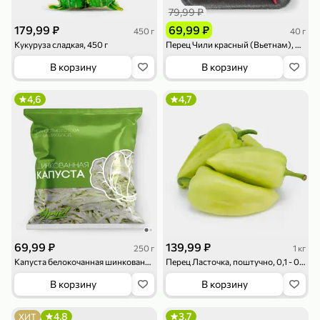
79,99 ₽
179,99 ₽
69,99 ₽
450 г
40 г
Кукуруза сладкая, 450 г
Перец Чили красный (Вьетнам), 40 г
В корзину
В корзину
4,6
4,7
79,99 ₽
159,99 ₽
70 г
500 г
Папайя сушеная «Good fruit», 70 г
Редис, 500 г
В корзину
В корзину
5
5
ХИТ
69,99 ₽
139,99 ₽
250 г
1 кг
Капуста белокочанная шинкованная, 250 г
Перец Ласточка, поштучно, 0,1 - 0,2 кг
В корзину
В корзину
144,99 ₽
4,8
3,7
ХИТ