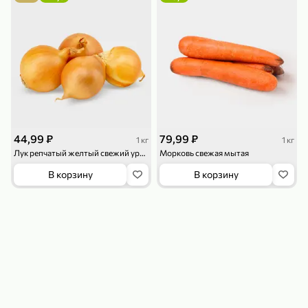
119,99 ₽
159,99 ₽
1 л
800 г
Напиток сильногазированный «Rich» Биттер Лемон, 1 л
Майонезный соус «Calve» Легкий, 800 г
В корзину
В корзину
4,6
5
ХИТ
44,99 ₽
79,99 ₽
1 кг
1 кг
Лук репчатый желтый свежий урожай
Морковь свежая мытая
В корзину
В корзину
189,99 ₽
59,99 ₽
119,99 ₽
49,99 ₽
120 г
39 г
Ветчина «ИНДИлайт» филе индейки Мраморное, в нарезке, 120 г
Печенье «Orion» Choco Boy Сафари кокос, 39 г
В корзину
В корзину
5
5