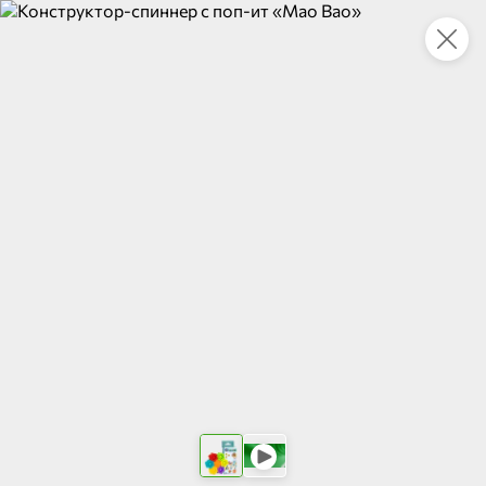
Укажите адрес
4,7
4,8
ХИТ
64,99 ₽
59,99 ₽
69,99 ₽
95 г
60 г
Мороженое «Medino» ванильный пломбир в рожке, 95 г
Чипсы «PRO-Чипсы» натуральные картофельные со вкусом краба, 60 г
В корзину
В корзину
4,6
5