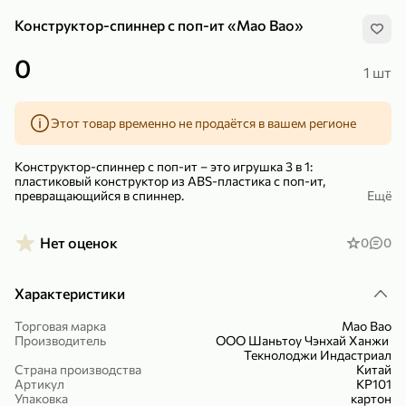
Конструктор-спиннер с поп-ит «Mao Bao»
0
1 шт
Этот товар временно не продаётся в вашем регионе
299,99 ₽
159,99 ₽
1 кг
130 г
Нектарин красный
Конфеты шоколадные «Babyfox» Galaxy sphere с фундуком, 130 г
Конструктор-спиннер с поп-ит – это игрушка 3 в 1:
В корзину
В корзину
пластиковый конструктор из ABS-пластика с поп-ит,
превращающийся в спиннер.
Ещё
5
5
Набор состоит из 7 разноцветных деталей. Собери свою
уникальную фигуру, прикрепи к ней деталь с гироскопом,
Нет оценок
0
0
раскрути и готово! Уникальный спиннер - твой!
На упаковке показаны варианты возможной сборки
Характеристики
конструктора.
Для детей старше 3 лет. Размер игрушки 16,2х12,3х4,7см.
Торговая марка
Mao Bao
Производитель
ООО Шаньтоу Чэнхай Ханжи
– Помогает развивать мелкую моторику, логику, усидчивость и
Текнолоджи Индастриал
воображение.
Страна производства
Китай
89,99 ₽
99,99 ₽
Артикул
КР101
– Антистресс-эффект.
Упаковка
картон
69,99 ₽
89,99 ₽
500 мл
250 г