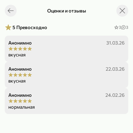
Оценки и отзывы
Укажите адрес
4,9
4,8
ХИТ
5
Превосходно
3
3
Анонимно
31.03.26
вкусная
Анонимно
22.03.26
64,99 ₽
вкусная
59,99 ₽
69,99 ₽
95 г
60 г
Мороженое «Medino» ванильный пломбир в рожке, 95 г
Чипсы «PRO-Чипсы» натуральные картофельные со вкусом краба, 60 г
Анонимно
24.02.26
В корзину
В корзину
нормальная
4,4
5