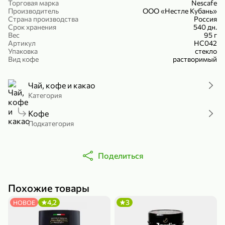
Торговая марка
Nescafe
Холодный чай белый «J`DAI» со вкусом белого персика, 500 мл
Готовый завтрак «Leonardo» Подушечки с шоколадно-ореховой начинкой, 250 г
Производитель
ООО «Нестле Кубань»
Страна производства
Россия
В корзину
В корзину
Срок хранения
540 дн.
Вес
95 г
Артикул
НС042
4,8
5
Упаковка
стекло
Вид кофе
растворимый
Чай, кофе и какао
Категория
Кофе
Подкатегория
356,99 ₽
49,99 ₽
299,99 ₽
300 г
230 г
Поделиться
Йогурт питьевой «Yota» без добавления сахара, 300 г
Сыр 50% «Ламбер», 230 г
В корзину
В корзину
Похожие товары
5
3,8
4,2
3
НОВОЕ