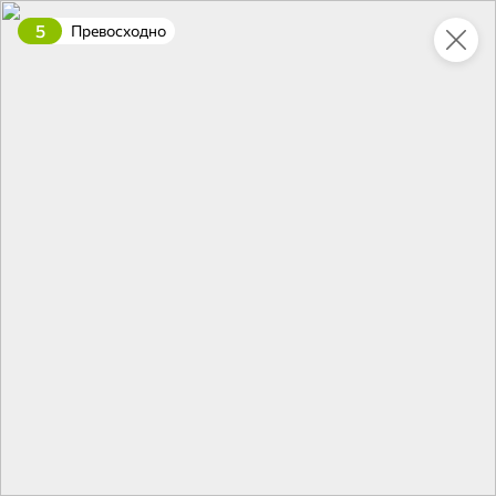
5
Превосходно
Укажите адрес
4,7
4,8
ХИТ
64,99 ₽
59,99 ₽
69,99 ₽
95 г
60 г
Мороженое «Medino» ванильный пломбир в рожке, 95 г
Чипсы «PRO-Чипсы» натуральные картофельные со вкусом краба, 60 г
В корзину
В корзину
4,6
5