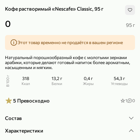
Кофе растворимый «Nescafe» Classic, 95 г
0
95 г
Этот товар временно не продаётся в вашем регионе
299,99 ₽
159,99 ₽
1 кг
130 г
Нектарин красный
Конфеты шоколадные «Babyfox» Galaxy sphere с фундуком, 130 г
Натуральный порошкообразный кофе с молотыми зернами
В корзину
В корзину
арабики, которые делают готовый напиток более ароматным,
насыщенным и мягким.
5
5
В 100 г
318
13,2 г
0,4 г
54,3 г
ккал
Белки
Жиры
Углеводы
5
Превосходно
1
0
Состав
Характеристики
89,99 ₽
99,99 ₽
69,99 ₽
89,99 ₽
500 мл
250 г