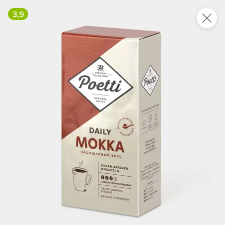
3,9
Укажите адрес
4,7
4,8
ХИТ
64,99 ₽
59,99 ₽
69,99 ₽
95 г
60 г
Мороженое «Medino» ванильный пломбир в рожке, 95 г
Чипсы «PRO-Чипсы» натуральные картофельные со вкусом краба, 60 г
В корзину
В корзину
4,6
5