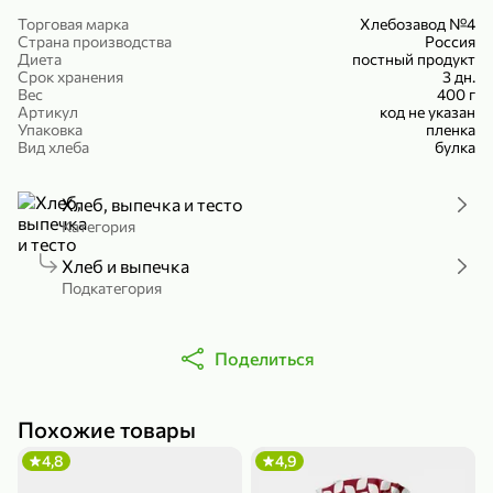
Холодный чай белый «J`DAI» со вкусом белого персика, 500 мл
Готовый завтрак «Leonardo» Подушечки с шоколадно-ореховой начинкой, 250 г
Торговая марка
Хлебозавод №4
Страна производства
Россия
В корзину
В корзину
Диета
постный продукт
Срок хранения
3 дн.
Вес
400 г
4,8
5
Артикул
код не указан
Упаковка
пленка
Вид хлеба
булка
Хлеб, выпечка и тесто
Категория
Хлеб и выпечка
Подкатегория
356,99 ₽
49,99 ₽
299,99 ₽
300 г
230 г
Йогурт питьевой «Yota» без добавления сахара, 300 г
Сыр 50% «Ламбер», 230 г
Поделиться
В корзину
В корзину
Похожие товары
5
4
4,8
4,9