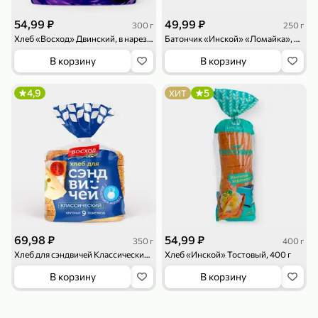
119,99 ₽
159,99 ₽
1 л
800 г
54,99 ₽
49,99 ₽
Напиток сильногазированный «Rich» Биттер Лемон, 1 л
Майонезный соус «Calve» Легкий, 800 г
300 г
250 г
Хлеб «Восход» Двинский, в нарезке, 300 г
Батончик «Инской» «Ломайка», 250 г
В корзину
В корзину
В корзину
В корзину
4,6
5
ХИТ
4,9
5
ХИТ
189,99 ₽
59,99 ₽
119,99 ₽
49,99 ₽
120 г
39 г
69,98 ₽
54,99 ₽
Ветчина «ИНДИлайт» филе индейки Мраморное, в нарезке, 120 г
Печенье «Orion» Choco Boy Сафари кокос, 39 г
350 г
400 г
Хлеб для сэндвичей Классический, 350 г
Хлеб «Инской» Тостовый, 400 г
В корзину
В корзину
В корзину
В корзину
5
5