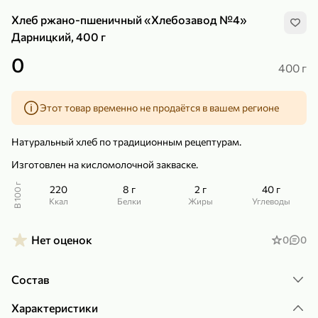
Хлеб ржано-пшеничный «Хлебозавод №4»
Дарницкий, 400 г
0
400 г
299,99 ₽
159,99 ₽
1 кг
130 г
Этот товар временно не продаётся в вашем регионе
Нектарин красный
Конфеты шоколадные «Babyfox» Galaxy sphere с фундуком, 130 г
В корзину
В корзину
Натуральный хлеб по традиционным рецептурам.
Изготовлен на кисломолочной закваске.
5
5
В 100 г
220
8 г
2 г
40 г
ккал
Белки
Жиры
Углеводы
Нет оценок
0
0
Состав
89,99 ₽
99,99 ₽
Характеристики
69,99 ₽
89,99 ₽
500 мл
250 г