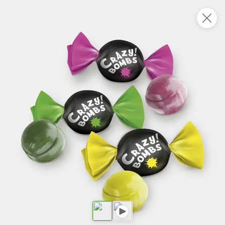
Укажите адрес
4,7
4,8
ХИТ
64,99 ₽
59,99 ₽
69,99 ₽
95 г
60 г
Мороженое «Medino» ванильный пломбир в рожке, 95 г
Чипсы «PRO-Чипсы» натуральные картофельные со вкусом краба, 60 г
В корзину
В корзину
4,6
5