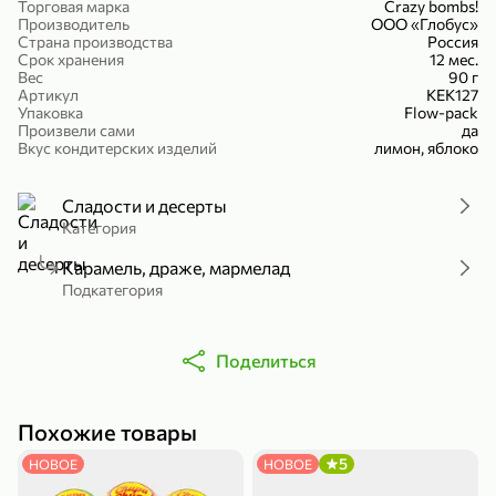
Торговая марка
Crazy bombs!
Холодный чай белый «J`DAI» со вкусом белого персика, 500 мл
Готовый завтрак «Leonardo» Подушечки с шоколадно-ореховой начинкой, 250 г
Производитель
ООО «Глобус»
Страна производства
Россия
В корзину
В корзину
Срок хранения
12 мес.
Вес
90 г
Артикул
КЕК127
4,8
5
Упаковка
Flow-pack
Произвели сами
да
Вкус кондитерских изделий
лимон, яблоко
Сладости и десерты
Категория
Карамель, драже, мармелад
Подкатегория
356,99 ₽
49,99 ₽
299,99 ₽
300 г
230 г
Йогурт питьевой «Yota» без добавления сахара, 300 г
Сыр 50% «Ламбер», 230 г
Поделиться
В корзину
В корзину
Похожие товары
5
3,9
5
НОВОЕ
НОВОЕ