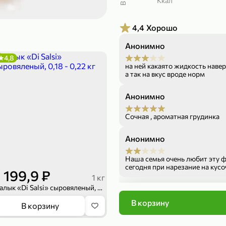
ккал
299,99 ₽
199,99 ₽
4,4
Хорошо
149,98 ₽
149,99
150 г
300 г
Риет «Сибагро» с кедровыми орехами, 150 г
Манго «Good fruit» резаное, 300 г
Анонимно
4,8
В корзину
В к
на ней какаято жидкость навер
а так на вкус вроде норм
ХИТ
4,7
Анонимно
Сочная , ароматная грудинка
Анонимно
Наша семья очень любит эту ф
сегодня при нарезание на кус
1 199,9 ₽
невозможно было выложить на
1 кг
по вкусу ничего не изменилось
Балык «Di Salsi» сыровяленый, 0,18 - 0,22 кг
праздничный стол брала,а то 
Состав
технологию производства или 
В корзину
839,99 ₽
В корзину
изготовления.
689,99 ₽
59,99 
Характеристики
300 г
227 г