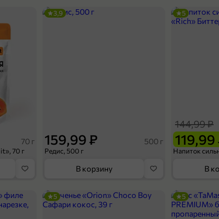
3,9
5
144,99 ₽
159,99 ₽
119,99
70 г
500 г
t», 70 г
Редис, 500 г
В корзину
В к
5
5