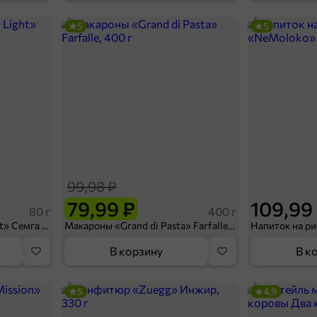
5
5
89,99 ₽
80 г
Грудинка Лордо «Banchetto» копчено-вареная с можжевельником и перцем, 80 г
В корзину
99,98 ₽
79,99 ₽
109,99
80 г
400 г
Сухарики «Кириешки Light» Семга с сыром, 80 г
Макароны «Grand di Pasta» Farfalle, 400 г
В корзину
В к
5
4,9