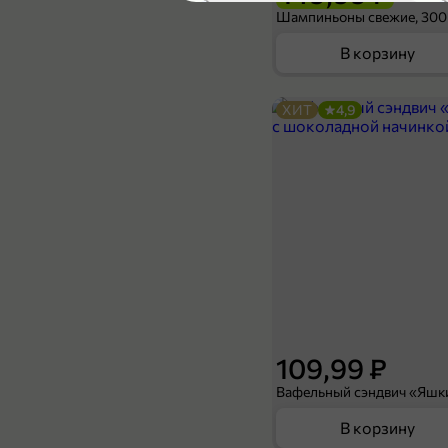
4,6
Шампиньоны свежие, 300
В корзину
ХИТ
4,9
219,99 ₽
159,99 ₽
100 г
Слайсы из мяса курицы «Мясная марка», 100 г
В корзину
3
109,99 ₽
В корзину