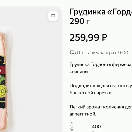
Грудинка «Горд
290 г
149,99 ₽
259,99 ₽
99,99 ₽
39,99 
200 г
120 г
Сыр рассольный 35% «Comella», 200 г
Полотенца бумажные «Soffione» MENU, 2 рулона, 120 г
Доставим завтра с 9:00
В корзину
В к
Грудинка Гордость фермера 
свинины.
4,9
5
Подходит как для сытного у
банкетной нарезки.
Легкий аромат копчения де
аппетитной.
В 100 г
400