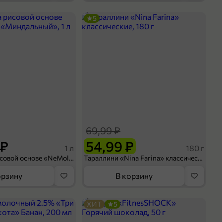
5
69,99 ₽
 ₽
54,99 ₽
1 л
180 г
Напиток на рисовой основе «NeMoloko» «Миндальный», 1 л
Тараллини «Nina Farina» классические, 180 г
орзину
В корзину
ХИТ
5