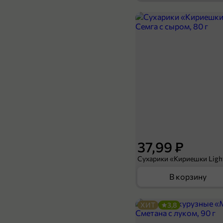
1 599,9 ₽
1 кг
Шейка Коппа «DiSalsi» сыровяленная в/у, 0,2 - 0,3 кг
В корзину
37,99 ₽
В корзину
ХИТ
3,8