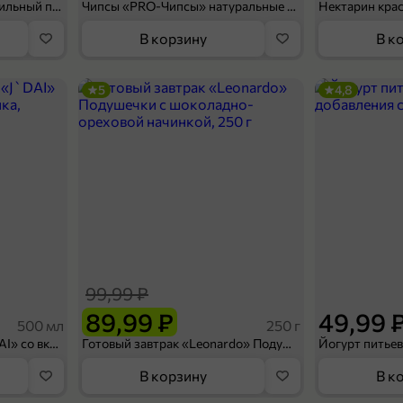
Мороженое «Medino» ванильный пломбир в рожке, 95 г
Чипсы «PRO-Чипсы» натуральные картофельные со вкусом краба, 60 г
Нектарин кра
В корзину
В к
5
4,8
99,99 ₽
89,99 ₽
49,99 
500 мл
250 г
Холодный чай белый «J`DAI» со вкусом белого персика, 500 мл
Готовый завтрак «Leonardo» Подушечки с шоколадно-ореховой начинкой, 250 г
В корзину
В к