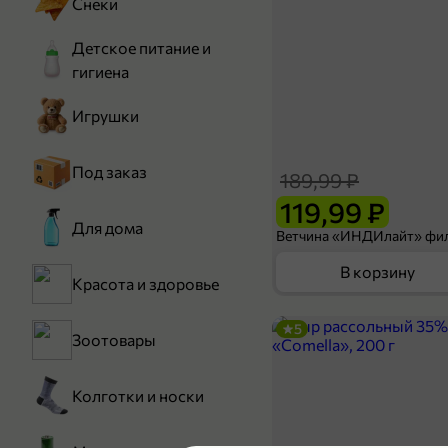
Снеки
Детское питание и
гигиена
Игрушки
Под заказ
189,99 ₽
119,99 ₽
Для дома
В корзину
Красота и здоровье
5
Зоотовары
Колготки и носки