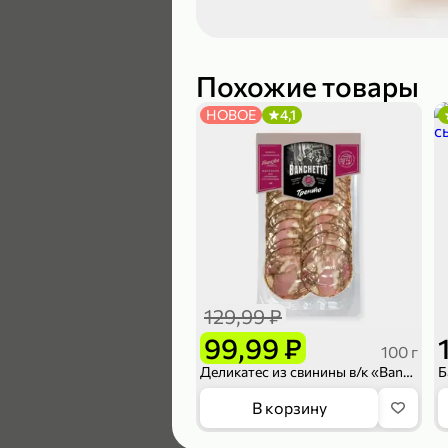
189,99 ₽
139,99 ₽
Похожие товары
НОВОЕ
4,1
В корзину
4,6
129,99 ₽
99,99 ₽
100 г
Деликатес из свинины в/к «Banchetto» Тренто с можжевельником, 100 г
169,99 ₽
В корзину
149,99 ₽