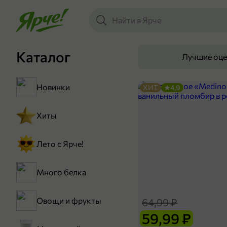
Каталог
Лучшие оц
Новинки
ХИТ
4,9
Хиты
Лето с Ярче!
Много белка
Овощи и фрукты
64,99 ₽
59,99 ₽