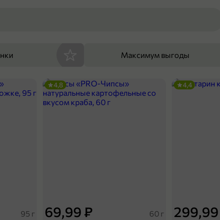
енки
Максимум выгоды
4,8
4,4
69,99 ₽
299,99
95 г
60 г