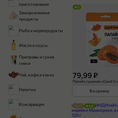
приготовления
5
Замороженные
продукты
Рыба и морепродукты
Масла и соусы
Приправы и сухие
смеси
79,99 ₽
Чай, кофе и какао
Папайя сушеная «Good frui
Напитки
В корзину
Консервация
ХИТ
4,6