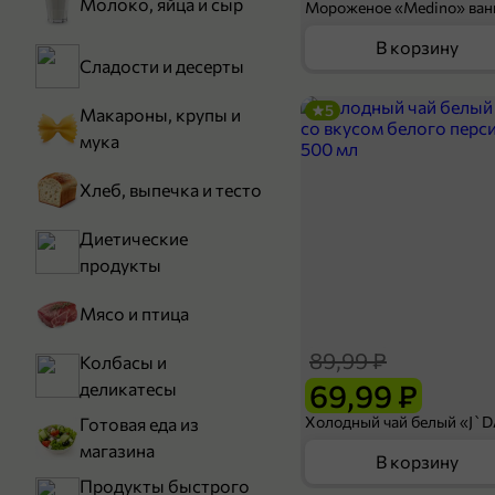
Молоко, яйца и сыр
В корзину
Сладости и десерты
5
Макароны, крупы и
мука
Хлеб, выпечка и тесто
Диетические
продукты
Мясо и птица
89,99 ₽
Колбасы и
69,99 ₽
деликатесы
Готовая еда из
магазина
В корзину
Продукты быстрого