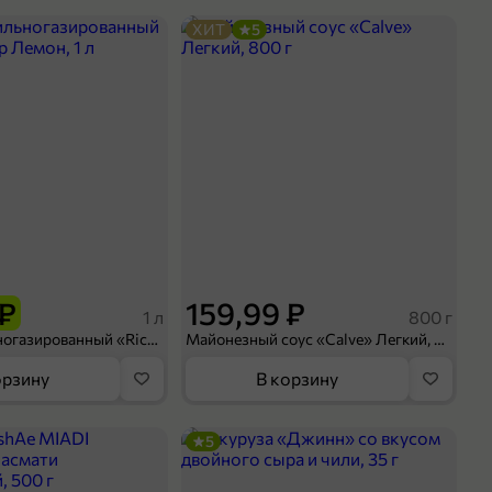
ХИТ
5
 ₽
159,99 ₽
1 л
800 г
Напиток сильногазированный «Rich» Биттер Лемон, 1 л
Майонезный соус «Calve» Легкий, 800 г
орзину
В корзину
5