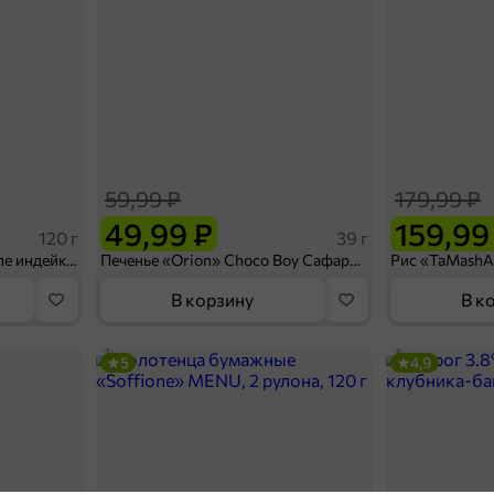
59,99 ₽
179,99 ₽
49,99 ₽
159,99
120 г
39 г
Ветчина «ИНДИлайт» филе индейки Мраморное, в нарезке, 120 г
Печенье «Orion» Choco Boy Сафари кокос, 39 г
В корзину
В к
5
4,9