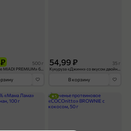
 ₽
54,99 ₽
500 г
35 г
Рис «TaMashAe MIADI PREMIUM» басмати пропаренный, 500 г
Кукуруза «Джинн» со вкусом двойного сыра и чили, 35 г
орзину
В корзину
5