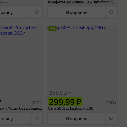
сный
Конфеты шоколадные «Babyfox» Galaxy sphere с фундуком, 130 г
орзину
В корзину
5
356,99 ₽
₽
299,99 ₽
300 г
230 г
Йогурт питьевой «Yota» без добавления сахара, 300 г
Сыр 50% «Ламбер», 230 г
орзину
В корзину