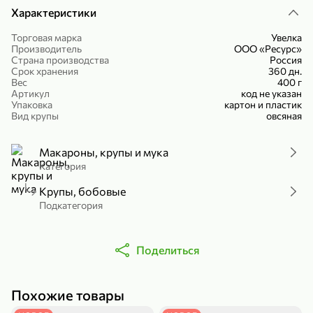
Характеристики
Холодный чай белый «J`DAI» со вкусом белого персика, 500 мл
Готовый завтрак «Leonardo» Подушечки с шоколадно-ореховой начинкой, 250 г
В корзину
В корзину
Торговая марка
Увелка
Производитель
ООО «Ресурс»
Страна производства
Россия
4,8
5
Срок хранения
360 дн.
Вес
400 г
Артикул
код не указан
Упаковка
картон и пластик
Вид крупы
овсяная
Макароны, крупы и мука
Категория
Крупы, бобовые
356,99 ₽
Подкатегория
49,99 ₽
299,99 ₽
300 г
230 г
Йогурт питьевой «Yota» без добавления сахара, 300 г
Сыр 50% «Ламбер», 230 г
В корзину
В корзину
Поделиться
5
4
Похожие товары