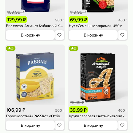
119,99 ₽
159,99 ₽
1 л
800 г
Напиток сильногазированный «Rich» Биттер Лемон, 1 л
Майонезный соус «Calve» Легкий, 800 г
169,99 ₽
119,99 ₽
В корзину
В корзину
129,99 ₽
69,99 ₽
900 г
450 г
Рис «Агро-Альянс» Кубанский, 900 г
Нут «Семейные закрома», 450 г
4,6
5
ХИТ
В корзину
В корзину
5
5
189,99 ₽
59,99 ₽
119,99 ₽
49,99 ₽
120 г
39 г
Ветчина «ИНДИлайт» филе индейки Мраморное, в нарезке, 120 г
Печенье «Orion» Choco Boy Сафари кокос, 39 г
75,99 ₽
В корзину
В корзину
106,99 ₽
39,99 ₽
500 г
400 г
Горох колотый «PASSIM» «Отборный» варочные пакеты, 500 г
Крупа перловая «Алтайская сказка», 400 г
5
5
В корзину
В корзину