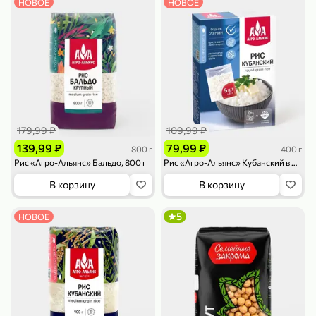
НОВОЕ
НОВОЕ
79,99 ₽
159,99 ₽
70 г
500 г
Папайя сушеная «Good fruit», 70 г
Редис, 500 г
179,99 ₽
109,99 ₽
В корзину
В корзину
139,99 ₽
79,99 ₽
800 г
400 г
Рис «Агро-Альянс» Бальдо, 800 г
Рис «Агро-Альянс» Кубанский в пакетиках, 400 г
5
5
ХИТ
В корзину
В корзину
5
НОВОЕ
144,99 ₽