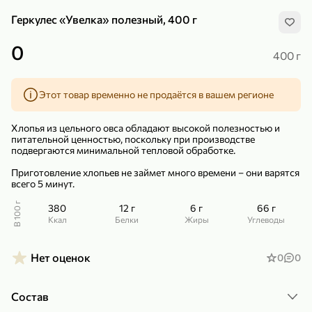
Геркулес «Увелка» полезный, 400 г
0
400 г
Этот товар временно не продаётся в вашем регионе
299,99 ₽
159,99 ₽
1 кг
130 г
Нектарин красный
Конфеты шоколадные «Babyfox» Galaxy sphere с фундуком, 130 г
Хлопья из цельного овса обладают высокой полезностью и
В корзину
В корзину
питательной ценностью, поскольку при производстве
подвергаются минимальной тепловой обработке.
5
5
Приготовление хлопьев не займет много времени – они варятся
всего 5 минут.
В 100 г
380
12 г
6 г
66 г
ккал
Белки
Жиры
Углеводы
Нет оценок
0
0
89,99 ₽
99,99 ₽
Состав
69,99 ₽
89,99 ₽
500 мл
250 г