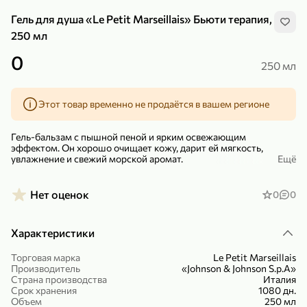
Гель для душа «Le Petit Marseillais» Бьюти терапия,
250 мл
0
250 мл
299,99 ₽
159,99 ₽
1 кг
130 г
Этот товар временно не продаётся в вашем регионе
Нектарин красный
Конфеты шоколадные «Babyfox» Galaxy sphere с фундуком, 130 г
В корзину
В корзину
Гель-бальзам с пышной пеной и ярким освежающим
эффектом. Он хорошо очищает кожу, дарит ей мягкость,
увлажнение и свежий морской аромат.
Ещё
5
5
При создании этого средства использованы традиционные
рецепты и сырьё, дарованное природой Средиземноморья:
Нет оценок
0
0
водоросли и морские минералы.
– Освежает и бодрит.
Характеристики
– Легко смывается.
Торговая марка
Le Petit Marseillais
Производитель
«Johnson & Johnson S.p.A»
Страна производства
Италия
89,99 ₽
99,99 ₽
Срок хранения
1080 дн.
Объем
250 мл
69,99 ₽
89,99 ₽
500 мл
250 г