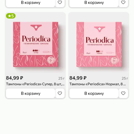
В корзину
В корзину
119,99 ₽
159,99 ₽
1 л
800 г
Напиток сильногазированный «Rich» Биттер Лемон, 1 л
Майонезный соус «Calve» Легкий, 800 г
5
В корзину
В корзину
4,6
5
ХИТ
84,99 ₽
84,99 ₽
25 г
25 г
Тампоны «Periodica» Супер, 8 шт, 25 г
Тампоны «Periodica» Нормал, 8 шт, 25 г
189,99 ₽
59,99 ₽
В корзину
В корзину
119,99 ₽
49,99 ₽
120 г
39 г
Ветчина «ИНДИлайт» филе индейки Мраморное, в нарезке, 120 г
Печенье «Orion» Choco Boy Сафари кокос, 39 г
В корзину
В корзину
5
5