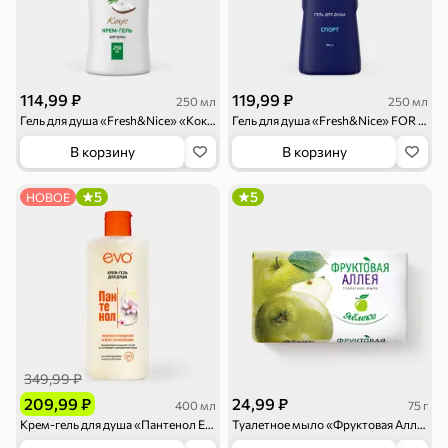
114,99 ₽
119,99 ₽
250 мл
250 мл
Гель для душа «Fresh&Nice» «Кокос», 250 мл
Гель для душа «Fresh&Nice» FOR MEN Спорт, 250 мл
В корзину
В корзину
79,99 ₽
159,99 ₽
70 г
500 г
Папайя сушеная «Good fruit», 70 г
Редис, 500 г
5
5
НОВОЕ
В корзину
В корзину
5
5
ХИТ
349,99 ₽
209,99 ₽
24,99 ₽
400 мл
75 г
Крем-гель для душа «Пантенол EVO», 400 мл
Туалетное мыло «Фруктовая Аллея» Яблоко, 75 г
144,99 ₽