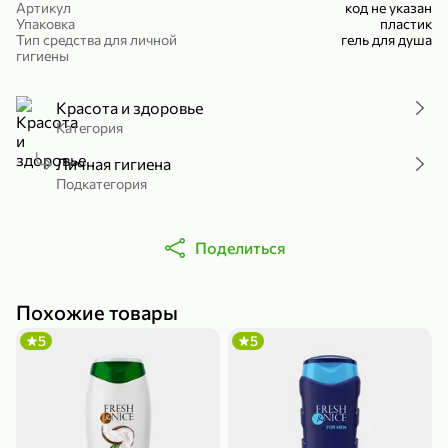
Артикул
код не указан
Холодный чай белый «J`DAI» со вкусом белого персика, 500 мл
Готовый завтрак «Leonardo» Подушечки с шоколадно-ореховой начинкой, 250 г
Упаковка
пластик
Тип средства для личной
гель для душа
В корзину
В корзину
гигиены
4,8
5
Красота и здоровье
Категория
Личная гигиена
Подкатегория
Поделиться
356,99 ₽
49,99 ₽
299,99 ₽
300 г
230 г
Похожие товары
Йогурт питьевой «Yota» без добавления сахара, 300 г
Сыр 50% «Ламбер», 230 г
5
5
В корзину
В корзину
5
3,8