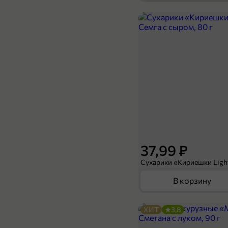
59,99 ₽
45 г
Сменные блоки для ролика «Master Fresh» Эконом, 2 шт*20 слоев, 45 г
В корзину
37,99 ₽
В корзину
ХИТ
3,8