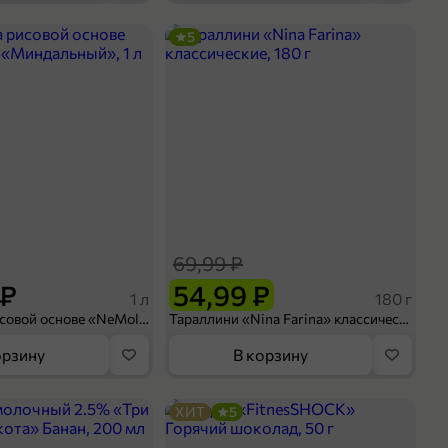
5
69,99 ₽
 ₽
54,99 ₽
1 л
180 г
Напиток на рисовой основе «NeMoloko» «Миндальный», 1 л
Тараллини «Nina Farina» классические, 180 г
орзину
В корзину
ХИТ
5