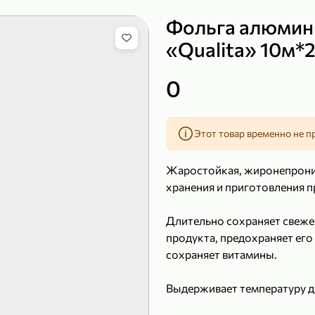
Фольга алюмин
«Qualita» 10м*
149,99 ₽
0
99,99 ₽
39,99 
200 г
120 г
Сыр рассольный 35% «Comella», 200 г
Полотенца бумажные «Soffione» MENU, 2 рулона, 120 г
Этот товар временно не п
В корзину
В к
Жаростойкая, жиронепрони
4,9
5
хранения и приготовления п
Длительно сохраняет свежес
продукта, предохраняет его
сохраняет витамины.
Выдерживает температуру д