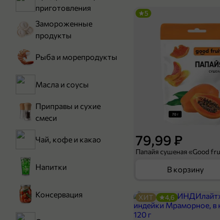
приготовления
5
Замороженные
продукты
Рыба и морепродукты
Масла и соусы
Приправы и сухие
смеси
79,99 ₽
Чай, кофе и какао
Папайя сушеная «Good frui
Напитки
В корзину
Консервация
ХИТ
4,6