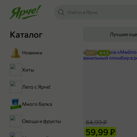
Каталог
Лучшие оц
Новинки
ХИТ
4,9
Хиты
Лето с Ярче!
Много белка
Овощи и фрукты
64,99 ₽
59,99 ₽