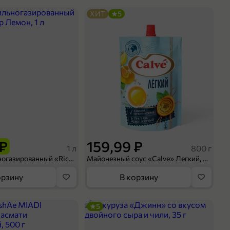
ХИТ
5
 ₽
159,99 ₽
1 л
800 г
Напиток сильногазированный «Rich» Биттер Лемон, 1 л
Майонезный соус «Calve» Легкий, 800 г
орзину
В корзину
5