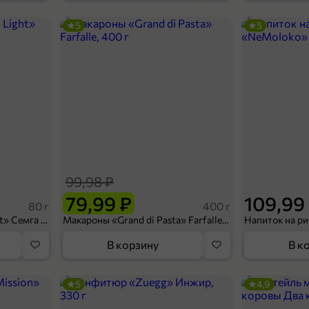
5
5
39,99 ₽
65 г
Ролик для чистки одежды «Master Fresh» Эконом, 20 слоев, 65 г
В корзину
99,98 ₽
79,99 ₽
109,99
80 г
400 г
Сухарики «Кириешки Light» Семга с сыром, 80 г
Макароны «Grand di Pasta» Farfalle, 400 г
В корзину
В к
5
4,9