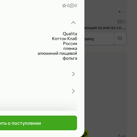
0
0
104,99 ₽
 ₽
83,99 ₽
75 мл
20 г
Крем универсальный «EVO» Пантенол, 75 мл
Конфеты освежающие «Love is» со вкусом морской соли и маракуйи, 20 г
Qualita
орзину
В корзину
Коттон Клаб
Россия
пленка
алюминий пищевой
4,2
фольга
оделиться
ть о поступлении
339,99 ₽
₽
279,99 ₽
102 г
1 кг