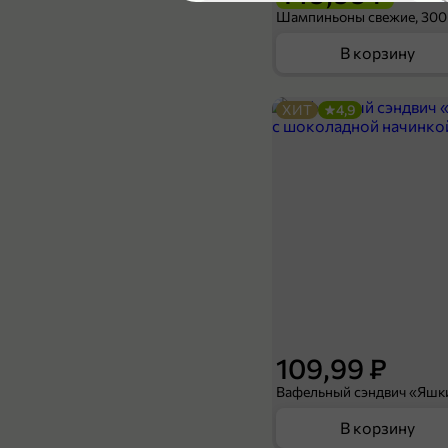
5
Шампиньоны свежие, 300
В корзину
ХИТ
4,9
339,99 ₽
199,99 ₽
210 мл
Смазка «LAVR» многоцелевая LV-40, 210 мл
В корзину
5
109,99 ₽
В корзину