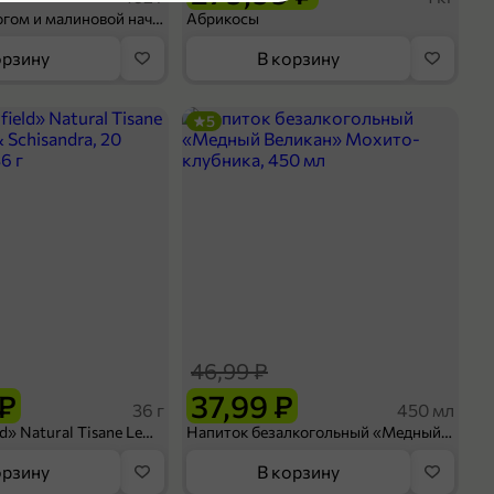
Шосон с творогом и малиновой начинкой, 102 г
Абрикосы
орзину
В корзину
5
46,99 ₽
 ₽
37,99 ₽
36 г
450 мл
Чай «Greenfield» Natural Tisane Lemongrass & Schisandra, 20 пирамидок, 36 г
Напиток безалкогольный «Медный Великан» Мохито-клубника, 450 мл
орзину
В корзину