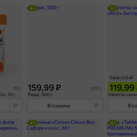
4
5
144,99 ₽
159,99 ₽
119,99
70 г
500 г
t», 70 г
Редис, 500 г
В корзину
В к
5
5