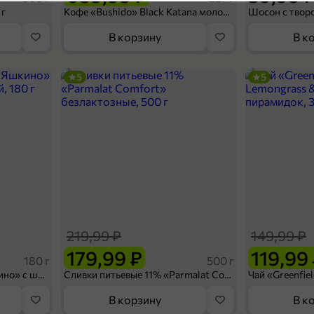
5
 г
Кофе «Bushido» Black Katana молотый, 227 г
В корзину
В к
5
5
99,99 ₽
25 г
Термопакет 420 × 450 мм, 1 шт, 25 г
В корзину
219,99 ₽
149,99 ₽
5
179,99 ₽
119,99
180 г
500 г
Вафельный сэндвич «Яшкино» с шоколадной начинкой, 180 г
Сливки питьевые 11% «Parmalat Comfort» безлактозные, 500 г
В корзину
В к