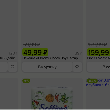
59,99 ₽
179,99 ₽
49,99 ₽
159,99
120 г
39 г
Ветчина «ИНДИлайт» филе индейки Мраморное, в нарезке, 120 г
Печенье «Orion» Choco Boy Сафари кокос, 39 г
В корзину
В к
5
4,9