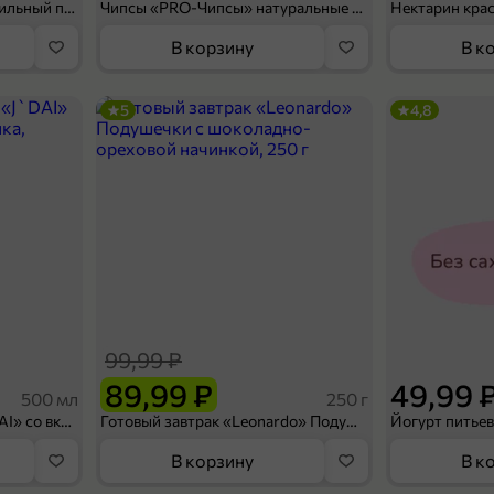
Мороженое «Medino» ванильный пломбир в рожке, 95 г
Чипсы «PRO-Чипсы» натуральные картофельные со вкусом краба, 60 г
Нектарин кра
В корзину
В к
5
4,8
99,99 ₽
89,99 ₽
49,99 
500 мл
250 г
Холодный чай белый «J`DAI» со вкусом белого персика, 500 мл
Готовый завтрак «Leonardo» Подушечки с шоколадно-ореховой начинкой, 250 г
В корзину
В к