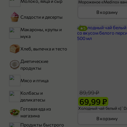
Молоко, яйца и сыр
В корзину
Сладости и десерты
5
Макароны, крупы и
мука
Хлеб, выпечка и тесто
Диетические
продукты
Мясо и птица
89,99 ₽
Колбасы и
69,99 ₽
деликатесы
Готовая еда из
магазина
В корзину
Продукты быстрого