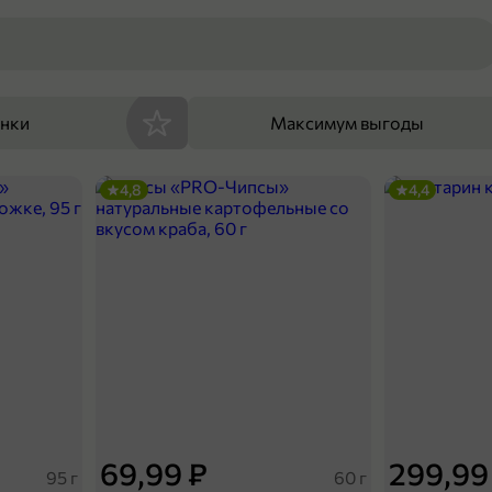
енки
Максимум выгоды
4,8
4,4
69,99 ₽
299,99
95 г
60 г