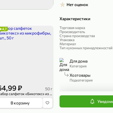
Нет оценок
299,99 ₽
199,99 ₽
149,98 ₽
149,99
150 г
300 г
Характеристики
Риет «Сибагро» с кедровыми орехами, 150 г
Манго «Good fruit» резаное, 300 г
Торговая марка
4,7
В корзину
В к
Производитель
Страна производства
Упаковка
Материал
ХИТ
4,7
Тип кухонных принадлежностей
Для дома
Категория
Хозтовары
Подкатегория
64,99 ₽
50 г
Набор салфеток «Бикотекс» из микрофибры, 3шт., 50 г
П
Уведоми
839,99 ₽
В корзину
689,99 ₽
59,99 
300 г
227 г