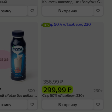
сный
Конфеты шоколадные «Babyfox» Galaxy sphere с фундуком, 130 г
орзину
В корзину
5
356,99 ₽
₽
299,99 ₽
300 г
230 г
Йогурт питьевой «Yota» без добавления сахара, 300 г
Сыр 50% «Ламбер», 230 г
орзину
В корзину