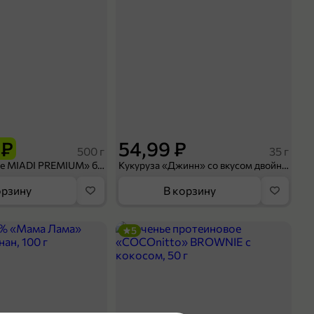
 ₽
54,99 ₽
500 г
35 г
Рис «TaMashAe MIADI PREMIUM» басмати пропаренный, 500 г
Кукуруза «Джинн» со вкусом двойного сыра и чили, 35 г
орзину
В корзину
5