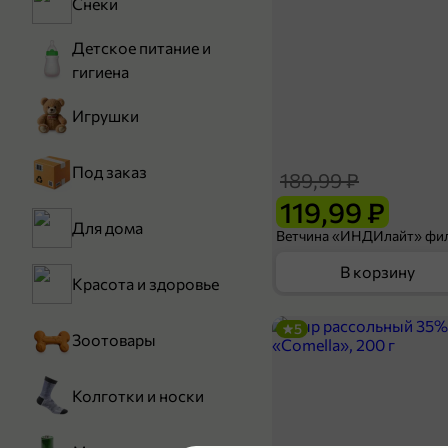
Снеки
Детское питание и
гигиена
Игрушки
Под заказ
189,99 ₽
119,99 ₽
Для дома
В корзину
Красота и здоровье
5
Зоотовары
Колготки и носки