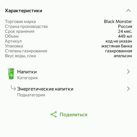
Холодный чай белый «J`DAI» со вкусом белого персика, 500 мл
Готовый завтрак «Leonardo» Подушечки с шоколадно-ореховой начинкой, 250 г
Характеристики
В корзину
В корзину
Торговая марка
Black Monster
Страна производства
Россия
4,8
5
Срок хранения
24 мес.
Объем
449 мл
Артикул
код не указан
Упаковка
жестяная банка
Степень газирования
газированная
Вкус воды, сока
апельсин
Напитки
Категория
356,99 ₽
Энергетические напитки
49,99 ₽
299,99 ₽
300 г
230 г
Подкатегория
Йогурт питьевой «Yota» без добавления сахара, 300 г
Сыр 50% «Ламбер», 230 г
В корзину
В корзину
Поделиться
5
3,8