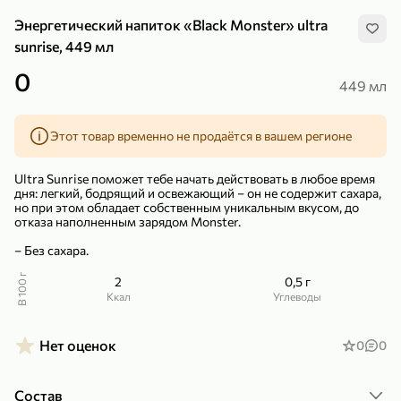
Энергетический напиток «Black Monster» ultra
sunrise, 449 мл
0
449 мл
299,99 ₽
159,99 ₽
1 кг
130 г
Этот товар временно не продаётся в вашем регионе
Нектарин красный
Конфеты шоколадные «Babyfox» Galaxy sphere с фундуком, 130 г
В корзину
В корзину
Ultra Sunrise поможет тебе начать действовать в любое время
дня: легкий, бодрящий и освежающий – он не содержит сахара,
но при этом обладает собственным уникальным вкусом, до
5
5
отказа наполненным зарядом Monster.
– Без сахара.
В 100 г
2
0,5 г
ккал
Углеводы
Нет оценок
0
0
89,99 ₽
99,99 ₽
Состав
69,99 ₽
89,99 ₽
500 мл
250 г