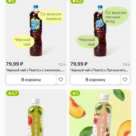
5
4,3
79,99 ₽
159,99 ₽
70 г
500 г
Папайя сушеная «Good fruit», 70 г
Редис, 500 г
В корзину
В корзину
79,99 ₽
79,99 ₽
1,5 л
1,5 л
Черный чай «Teanic» с лимоном, 1,5 л
Черный чай «Teanic» Лесные ягоды, 1,5 л
5
5
ХИТ
В корзину
В корзину
4,7
5
144,99 ₽