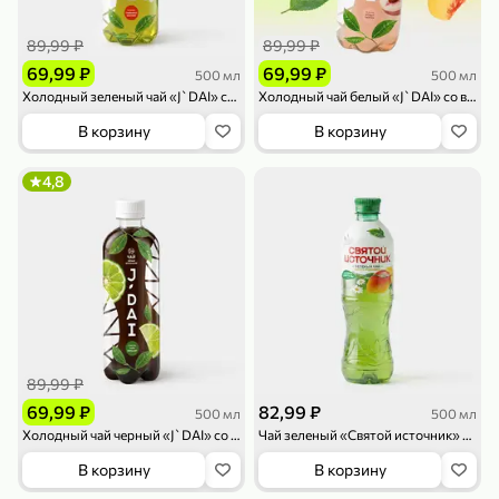
119,99 ₽
159,99 ₽
1 л
800 г
Напиток сильногазированный «Rich» Биттер Лемон, 1 л
Майонезный соус «Calve» Легкий, 800 г
89,99 ₽
89,99 ₽
В корзину
В корзину
69,99 ₽
69,99 ₽
500 мл
500 мл
Холодный зеленый чай «J`DAI» со вкусом грейпфрута и жасмина, 500 мл
Холодный чай белый «J`DAI» со вкусом белого персика, 500 мл
4,6
5
ХИТ
В корзину
В корзину
4,8
189,99 ₽
59,99 ₽
119,99 ₽
49,99 ₽
120 г
39 г
Ветчина «ИНДИлайт» филе индейки Мраморное, в нарезке, 120 г
Печенье «Orion» Choco Boy Сафари кокос, 39 г
89,99 ₽
В корзину
В корзину
69,99 ₽
82,99 ₽
500 мл
500 мл
Холодный чай черный «J`DAI» со вкусом лайма и бергамота, 500 мл
Чай зеленый «Святой источник» Манго-Ромашка, 500 мл
5
5
В корзину
В корзину