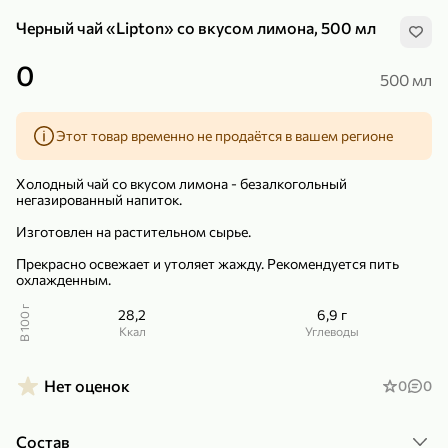
Черный чай «Lipton» со вкусом лимона, 500 мл
0
500 мл
Этот товар временно не продаётся в вашем регионе
299,99 ₽
159,99 ₽
1 кг
130 г
Нектарин красный
Конфеты шоколадные «Babyfox» Galaxy sphere с фундуком, 130 г
Холодный чай со вкусом лимона - безалкогольный
В корзину
В корзину
негазированный напиток.
Изготовлен на растительном сырье.
5
5
Прекрасно освежает и утоляет жажду. Рекомендуется пить
охлажденным.
В 100 г
28,2
6,9 г
ккал
Углеводы
Нет оценок
0
0
89,99 ₽
99,99 ₽
Состав
69,99 ₽
89,99 ₽
500 мл
250 г