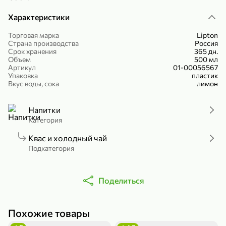
Холодный чай белый «J`DAI» со вкусом белого персика, 500 мл
Готовый завтрак «Leonardo» Подушечки с шоколадно-ореховой начинкой, 250 г
Характеристики
В корзину
В корзину
Торговая марка
Lipton
Страна производства
Россия
4,8
5
Срок хранения
365 дн.
Объем
500 мл
Артикул
01-00056567
Упаковка
пластик
Вкус воды, сока
лимон
Напитки
Категория
Квас и холодный чай
356,99 ₽
Подкатегория
49,99 ₽
299,99 ₽
300 г
230 г
Йогурт питьевой «Yota» без добавления сахара, 300 г
Сыр 50% «Ламбер», 230 г
В корзину
В корзину
Поделиться
5
3,9
Похожие товары