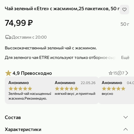
Чай зеленый «Etre» с жасмином,25 пакетиков, 50 г
74,99 ₽
50 г
Доставим с 20:00
299,99 ₽
159,99 ₽
1 кг
130 г
Высококачественный зеленый чай с жасмином.
Нектарин красный
Конфеты шоколадные «Babyfox» Galaxy sphere с фундуком, 130 г
Для зеленого чая ETRE используют только отборное сырье -
В корзину
В корзину
Ещё
верхние целые первые, вторые и третьи листочки чайного куста,
благодаря чему напиток обладает нежным ароматом, тонким
5
5
вкусом классического зеленого чая, сохранившим свои
4,9
Превосходно
15
7
полезные свойства: богат витаминами, минералами,
органическими кислотами и другими полезными природными
Анонимно
Анонимно
Анонимно
15.06.26
22.05.26
04.
компонентами.
Зелёный чай насыщенный с ярким вкусом
мягкий вкус ,и приятный
вкусно
жасмина.Рекомендую.
Состав
89,99 ₽
99,99 ₽
Характеристики
69,99 ₽
89,99 ₽
500 мл
250 г