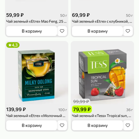
119,99 ₽
159,99 ₽
1 л
800 г
Напиток сильногазированный «Rich» Биттер Лемон, 1 л
Майонезный соус «Calve» Легкий, 800 г
59,99 ₽
69,99 ₽
50 г
50 г
В корзину
В корзину
Чай зеленый «Etre» Mao Feng, 25 пакетиков, 50 г
Чай зеленый «Etre» с клубникой, 25 пакетиков, 50 г
В корзину
В корзину
4,6
5
ХИТ
4,3
189,99 ₽
59,99 ₽
119,99 ₽
49,99 ₽
120 г
39 г
99,99 ₽
Ветчина «ИНДИлайт» филе индейки Мраморное, в нарезке, 120 г
Печенье «Orion» Choco Boy Сафари кокос, 39 г
139,99 ₽
79,99 ₽
100 г
36 г
В корзину
В корзину
Чай зеленый «Etre» «Молочный улун» крупнолистовой, 100 г
Чай зеленый «Tess» Tropical sun, 20 пирамидок, 36 г
В корзину
В корзину
5
5