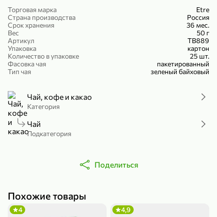
Холодный чай белый «J`DAI» со вкусом белого персика, 500 мл
Готовый завтрак «Leonardo» Подушечки с шоколадно-ореховой начинкой, 250 г
Торговая марка
Etre
Страна производства
Россия
В корзину
В корзину
Срок хранения
36 мес.
Вес
50 г
Артикул
ТВ889
4,8
5
Упаковка
картон
Количество в упаковке
25 шт.
Фасовка чая
пакетированный
Тип чая
зеленый байховый
Чай, кофе и какао
Категория
Чай
356,99 ₽
Подкатегория
49,99 ₽
299,99 ₽
300 г
230 г
Йогурт питьевой «Yota» без добавления сахара, 300 г
Сыр 50% «Ламбер», 230 г
Поделиться
В корзину
В корзину
5
3,8
Похожие товары
4
4,9