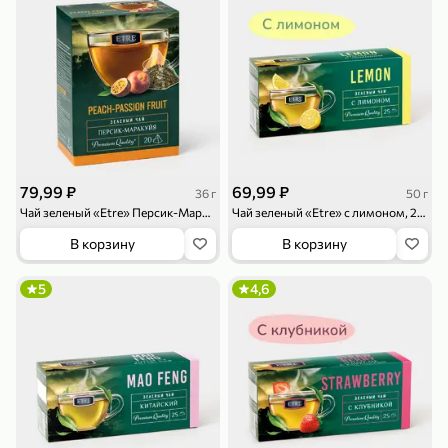
79,99 ₽
159,99 ₽
70 г
500 г
Папайя сушеная «Good fruit», 70 г
Редис, 500 г
79,99 ₽
69,99 ₽
36 г
50 г
В корзину
В корзину
Чай зеленый «Etre» Персик-Маракуйя, 20 пирамидок, 36 г
Чай зеленый «Etre» с лимоном, 25 пакетиков, 50 г
В корзину
В корзину
5
5
ХИТ
5
4,6
144,99 ₽