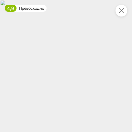
4,9
Превосходно
Укажите адрес
4,7
4,8
ХИТ
64,99 ₽
59,99 ₽
69,99 ₽
95 г
60 г
Мороженое «Medino» ванильный пломбир в рожке, 95 г
Чипсы «PRO-Чипсы» натуральные картофельные со вкусом краба, 60 г
В корзину
В корзину
4,6
5