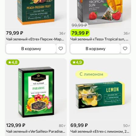
99,99 ₽
79,99 ₽
79,99 ₽
36 г
36 г
Чай зеленый «Etre» Персик-Маракуйя, 20 пирамидок, 36 г
Чай зеленый «Tess» Tropical sun, 20 пирамидок, 36 г
79,99 ₽
159,99 ₽
70 г
500 г
В корзину
В корзину
Папайя сушеная «Good fruit», 70 г
Редис, 500 г
4,8
4,9
В корзину
В корзину
5
5
ХИТ
129,99 ₽
69,99 ₽
80 г
50 г
Чай зеленый «VerSailles» Paradise, 80 г
Чай зеленый «Etre» с лимоном, 25 пакетиков, 50 г
144,99 ₽