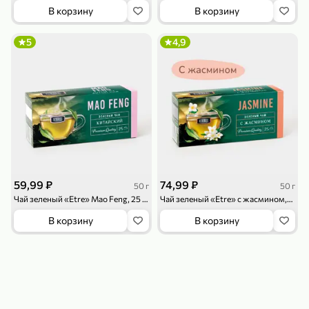
119,99 ₽
159,99 ₽
1 л
800 г
В корзину
В корзину
Напиток сильногазированный «Rich» Биттер Лемон, 1 л
Майонезный соус «Calve» Легкий, 800 г
5
4,9
В корзину
В корзину
4,6
5
ХИТ
59,99 ₽
74,99 ₽
50 г
50 г
Чай зеленый «Etre» Mao Feng, 25 пакетиков, 50 г
Чай зеленый «Etre» с жасмином,25 пакетиков, 50 г
189,99 ₽
59,99 ₽
119,99 ₽
49,99 ₽
120 г
39 г
В корзину
В корзину
Ветчина «ИНДИлайт» филе индейки Мраморное, в нарезке, 120 г
Печенье «Orion» Choco Boy Сафари кокос, 39 г
В корзину
В корзину
5
5