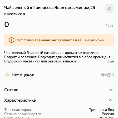
Чай зеленый «Принцесса Ява» с жасмином,25
пакетиков
0
1 шт
299,99 ₽
159,99 ₽
1 кг
130 г
Этот товар временно не продаётся в вашем регионе
Нектарин красный
Конфеты шоколадные «Babyfox» Galaxy sphere с фундуком, 130 г
В корзину
В корзину
Чай зеленый байховый китайский с ароматом жасмина.
Бодрит и освежает. Подходит для чаепития в любое время дня.
В удобных пакетиках для разовой заварки.
Ещё
5
5
– Чай отлично сочетается с воздушным и хрустящим печенье
печеньем «Заварики», мятными пряниками «Яшкино», разными
конфетами, которые также можно заказать в нашем интернет-
Нет оценок
0
0
магазине.
Состав
Характеристики
Торговая марка
Принцесса Ява
89,99 ₽
99,99 ₽
Страна производства
Россия
69,99 ₽
89,99 ₽
500 мл
250 г
Срок хранения
1095 дн.