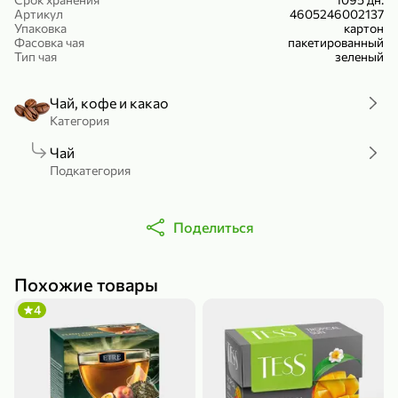
Артикул
4605246002137
Холодный чай белый «J`DAI» со вкусом белого персика, 500 мл
Готовый завтрак «Leonardo» Подушечки с шоколадно-ореховой начинкой, 250 г
Упаковка
картон
Фасовка чая
В корзину
В корзину
пакетированный
Тип чая
зеленый
4,8
5
Чай, кофе и какао
Категория
Чай
Подкатегория
Поделиться
356,99 ₽
49,99 ₽
299,99 ₽
300 г
230 г
Похожие товары
Йогурт питьевой «Yota» без добавления сахара, 300 г
Сыр 50% «Ламбер», 230 г
4
В корзину
В корзину
5
3,9