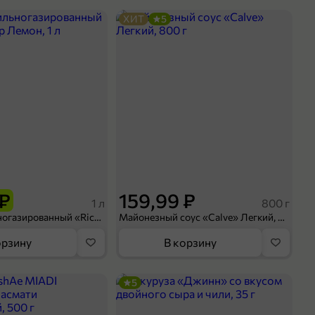
ХИТ
5
 ₽
159,99 ₽
1 л
800 г
Напиток сильногазированный «Rich» Биттер Лемон, 1 л
Майонезный соус «Calve» Легкий, 800 г
орзину
В корзину
5