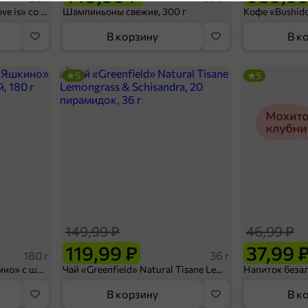
5
Конфеты освежающие «Love is» со вкусом морской соли и маракуйи, 20 г
Шампиньоны свежие, 300 г
В корзину
В к
5
5
311,99 ₽
239,99 ₽
1 шт
Чай черный «Akbar» Лимитед Эдишн, 100 пакетиков
В корзину
149,99 ₽
46,99 ₽
4,3
119,99 ₽
37,99 
180 г
36 г
Вафельный сэндвич «Яшкино» с шоколадной начинкой, 180 г
Чай «Greenfield» Natural Tisane Lemongrass & Schisandra, 20 пирамидок, 36 г
В корзину
В к