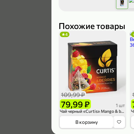
119,99 ₽
89,99 ₽
Похожие товары
4
В корзину
5
109,99 ₽
79,99 ₽
1 шт
Чай черный «Curtis» Mango & berries, 20 пакетиков
104,99 ₽
В корзину
83,99 ₽