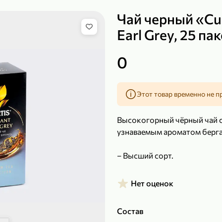
Чай черный «Cur
Earl Grey, 25 па
149,99 ₽
219,99 ₽
0
99,99 ₽
139,99
200 г
120 г
Сыр рассольный 35% «Comella», 200 г
Полотенца бумажные «Soffione» MENU, 2 рулона, 120 г
Этот товар временно не п
В корзину
В к
Высокогорный чёрный чай с
4,9
4,9
узнаваемым ароматом берг
– Высший сорт.
Нет оценок
Состав