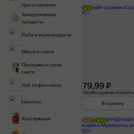
приготовления
5
Замороженные
продукты
Рыба и морепродукты
Масла и соусы
Приправы и сухие
смеси
79,99 ₽
Чай, кофе и какао
Папайя сушеная «Good frui
Напитки
В корзину
Консервация
ХИТ
4,6