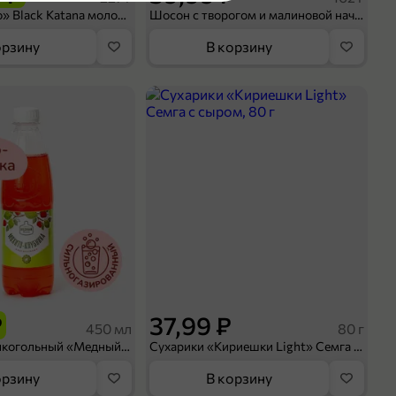
Кофе «Bushido» Black Katana молотый, 227 г
Шосон с творогом и малиновой начинкой, 102 г
орзину
В корзину
₽
37,99 ₽
450 мл
80 г
Напиток безалкогольный «Медный Великан» Мохито-клубника, 450 мл
Сухарики «Кириешки Light» Семга с сыром, 80 г
орзину
В корзину