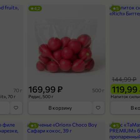
4,2
5
144,99 ₽
169,99 ₽
119,99
70 г
500 г
t», 70 г
Редис, 500 г
В корзину
В к
5
5