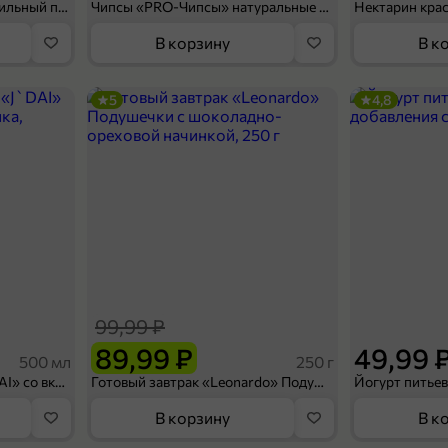
Мороженое «Medino» ванильный пломбир в рожке, 95 г
Чипсы «PRO-Чипсы» натуральные картофельные со вкусом краба, 60 г
Нектарин кра
В корзину
В к
5
4,8
99,99 ₽
89,99 ₽
49,99 
500 мл
250 г
Холодный чай белый «J`DAI» со вкусом белого персика, 500 мл
Готовый завтрак «Leonardo» Подушечки с шоколадно-ореховой начинкой, 250 г
В корзину
В к