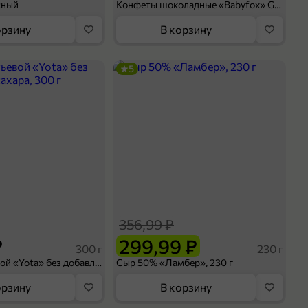
сный
Конфеты шоколадные «Babyfox» Galaxy sphere с фундуком, 130 г
орзину
В корзину
5
356,99 ₽
₽
299,99 ₽
300 г
230 г
Йогурт питьевой «Yota» без добавления сахара, 300 г
Сыр 50% «Ламбер», 230 г
орзину
В корзину