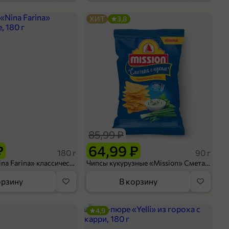
ХИТ
3,8
85,99 ₽
₽
64,99 ₽
180 г
90 г
Тараллини «Nina Farina» классические, 180 г
Чипсы кукурузные «Mission» Сметана с луком, 90 г
орзину
В корзину
4,9