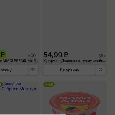
 ₽
54,99 ₽
500 г
35 г
Рис «TaMashAe MIADI PREMIUM» басмати пропаренный, 500 г
Кукуруза «Джинн» со вкусом двойного сыра и чили, 35 г
орзину
В корзину
3
4,9