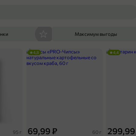
енки
Максимум выгоды
4,8
4,4
69,99 ₽
299,99
95 г
60 г