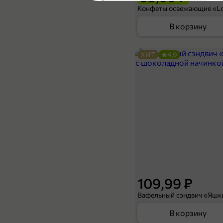
5
В корзину
ХИТ
4,9
89,99 ₽
64,99 ₽
1 шт
Чай черный «Akbar» Лимитед Эдишн, 25 пакетиков
В корзину
5
109,99 ₽
В корзину