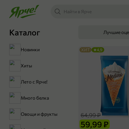
Каталог
Лучшие оц
Новинки
ХИТ
4,9
Хиты
Лето с Ярче!
Много белка
Овощи и фрукты
64,99 ₽
59,99 ₽