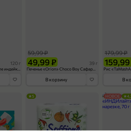
59,99 ₽
179,99 ₽
49,99 ₽
159,99
120 г
39 г
Ветчина «ИНДИлайт» филе индейки Мраморное, в нарезке, 120 г
Печенье «Orion» Choco Boy Сафари кокос, 39 г
В корзину
В к
5
НОВОЕ
4,