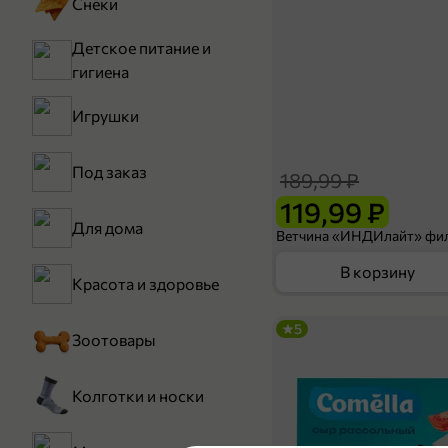
Снеки
Детское питание и
гигиена
Игрушки
Под заказ
189,99 ₽
119,99 ₽
Для дома
В корзину
Красота и здоровье
5
Зоотовары
Колготки и носки