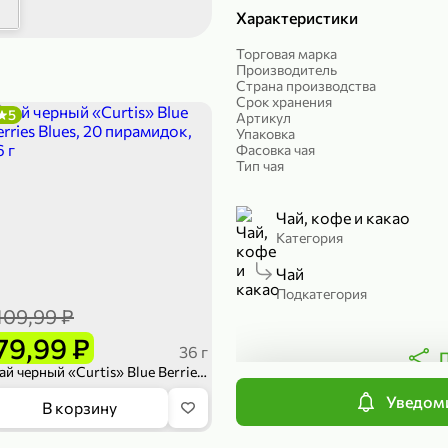
Характеристики
189,99 ₽
299,99 ₽
Торговая марка
139,99 ₽
149,98
50 г
150 г
Производитель
Страна производства
Печенье протеиновое «COCOnitto» BROWNIE с кокосом, 50 г
Риет «Сибагро» с кедровыми орехами, 150 г
Манго «Good f
Срок хранения
5
Артикул
В корзину
В к
Упаковка
Фасовка чая
Тип чая
4,6
Чай, кофе и какао
Категория
Чай
Подкатегория
109,99 ₽
79,99 ₽
36 г
П
Чай черный «Curtis» Blue Berries Blues, 20 пирамидок, 36 г
Уведоми
169,99 ₽
839,99 ₽
В корзину
149,99 ₽
689,99
20 г
300 г