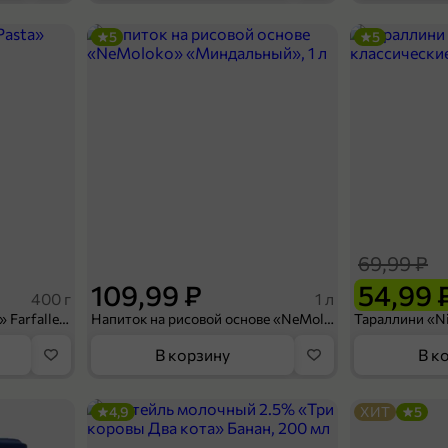
5
5
155,99 ₽
119,99 ₽
100 г
Чай черный «Akbar» крупнолистовой, 100 г
В корзину
69,99 ₽
109,99 ₽
54,99 
400 г
1 л
Макароны «Grand di Pasta» Farfalle, 400 г
Напиток на рисовой основе «NeMoloko» «Миндальный», 1 л
В корзину
В к
4,9
ХИТ
5