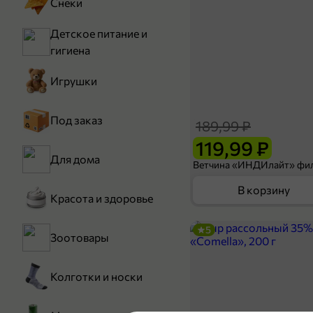
Снеки
Детское питание и
гигиена
Игрушки
Под заказ
189,99 ₽
119,99 ₽
Для дома
В корзину
Красота и здоровье
5
Зоотовары
Колготки и носки