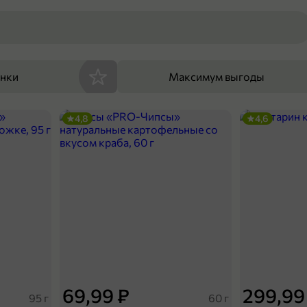
енки
Максимум выгоды
4,8
4,6
69,99 ₽
299,99
95 г
60 г