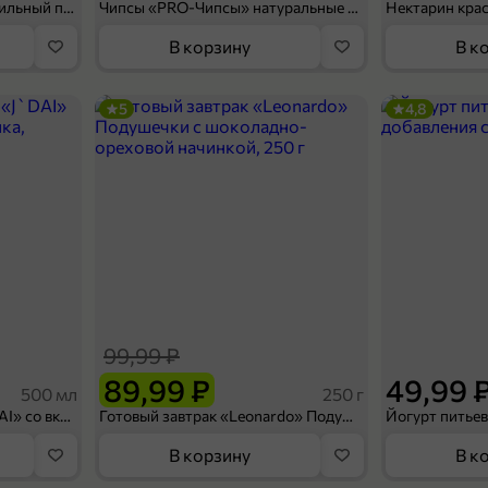
Мороженое «Medino» ванильный пломбир в рожке, 95 г
Чипсы «PRO-Чипсы» натуральные картофельные со вкусом краба, 60 г
Нектарин кра
В корзину
В к
5
4,8
99,99 ₽
89,99 ₽
49,99 
500 мл
250 г
Холодный чай белый «J`DAI» со вкусом белого персика, 500 мл
Готовый завтрак «Leonardo» Подушечки с шоколадно-ореховой начинкой, 250 г
В корзину
В к