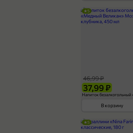
5
61,99 ₽
51,99 ₽
111 г
Каша молочная «Маленькое счастье» гречнево-рисовая + фрукты, 111 г
В корзину
46,99 ₽
37,99 ₽
В корзину
5