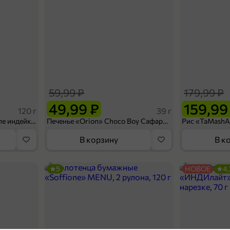
59,99 ₽
179,99 ₽
49,99 ₽
159,99
120 г
39 г
Ветчина «ИНДИлайт» филе индейки Мраморное, в нарезке, 120 г
Печенье «Orion» Choco Boy Сафари кокос, 39 г
В корзину
В к
5
НОВОЕ
4,