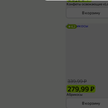
5
В корзину
4,2
49,99 ₽
42,99 ₽
85 г
Йогурт «Маленькое счастье» Маша и медведь. Банан-абрикос-персик, 85 г
В корзину
339,99 ₽
5
279,99 ₽
Абрикосы
В корзину