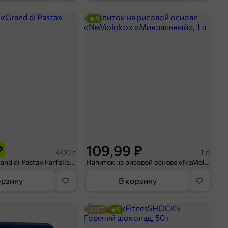
5
₽
109,99 ₽
400 г
1 л
Макароны «Grand di Pasta» Farfalle, 400 г
Напиток на рисовой основе «NeMoloko» «Миндальный», 1 л
орзину
В корзину
ХИТ
5