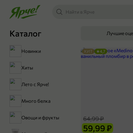
Каталог
Лучшие оц
Новинки
ХИТ
4,7
Хиты
Лето с Ярче!
Много белка
Овощи и фрукты
64,99 ₽
59,99 ₽