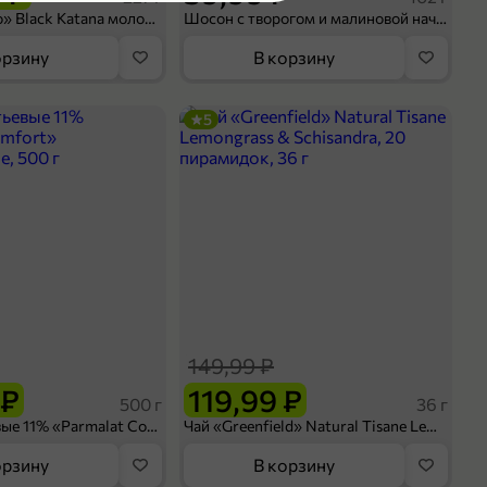
Кофе «Bushido» Black Katana молотый, 227 г
Шосон с творогом и малиновой начинкой, 102 г
иена
орзину
В корзину
5
оделиться
149,99 ₽
 ₽
119,99 ₽
500 г
36 г
Сливки питьевые 11% «Parmalat Comfort» безлактозные, 500 г
Чай «Greenfield» Natural Tisane Lemongrass & Schisandra, 20 пирамидок, 36 г
орзину
В корзину