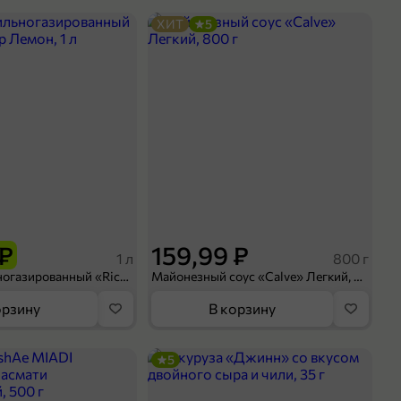
ХИТ
5
 ₽
159,99 ₽
1 л
800 г
Напиток сильногазированный «Rich» Биттер Лемон, 1 л
Майонезный соус «Calve» Легкий, 800 г
орзину
В корзину
5