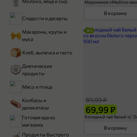
Молоко, яйца и сыр
В корзину
Сладости и десерты
5
Макароны, крупы и
мука
Хлеб, выпечка и тесто
Диетические
продукты
Мясо и птица
89,99 ₽
Колбасы и
69,99 ₽
деликатесы
Готовая еда из
магазина
В корзину
Продукты быстрого