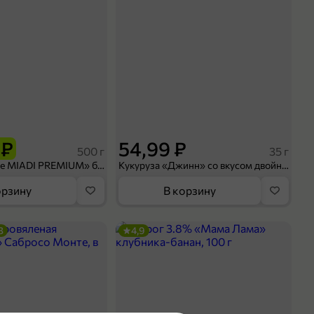
 ₽
54,99 ₽
500 г
35 г
Рис «TaMashAe MIADI PREMIUM» басмати пропаренный, 500 г
Кукуруза «Джинн» со вкусом двойного сыра и чили, 35 г
орзину
В корзину
3
4,9