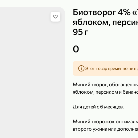
Биотворог 4% «
яблоком, перси
95 г
149,99 ₽
219,99 ₽
99,99 ₽
139,99
200 г
120 г
0
Сыр рассольный 35% «Comella», 200 г
Полотенца бумажные «Soffione» MENU, 2 рулона, 120 г
В корзину
В к
Этот товар временно не п
4,7
4,9
Мягкий творог, обогащенн
яблоком, персиком и банан
Для детей с 6 месяцев.
Мягкий творожок оптимальн
второго ужина или дополнен