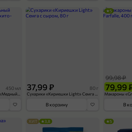
5
99,99 ₽
79,99 ₽
80 г
Пюре детское «Маленькое счастье» Говядина, 80 г
В корзину
99,98 ₽
37,99 ₽
79,99 
450 мл
80 г
Напиток безалкогольный «Медный Великан» Мохито-клубника, 450 мл
Сухарики «Кириешки Light» Семга с сыром, 80 г
В корзину
В к
ХИТ
3,8
5