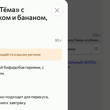
Тёма» с
ком и бананом,
 ₽
39,99 ₽
70 г
100 г
Колбаса сыровяленая «ИНДИлайт» Сабросо Монте, в нарезке, 70 г
95 г
Творог 3.8% «Мама Лама» клубника-банан, 100 г
орзину
В корзину
родаётся в вашем регионе
5
ый бифидобактериями, с
ом.
о подходит для перекуса,
ия к завтраку.