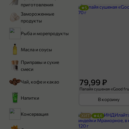
приготовления
5
Замороженные
продукты
Рыба и морепродукты
Масла и соусы
Приправы и сухие
смеси
79,99 ₽
Чай, кофе и какао
Папайя сушеная «Good frui
Напитки
В корзину
Консервация
ХИТ
4,6