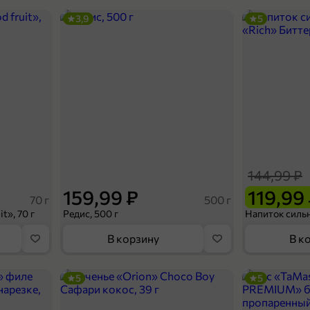
3,9
5
144,99 ₽
159,99 ₽
119,99
70 г
500 г
t», 70 г
Редис, 500 г
В корзину
В к
5
5